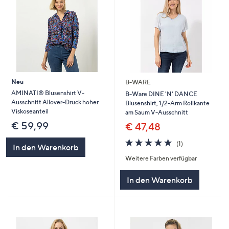
Neu
B-WARE
AMINATI® Blusenshirt V-
B-Ware DINE 'N' DANCE
Ausschnitt Allover-Druck hoher
Blusenshirt, 1/2-Arm Rollkante
Viskoseanteil
am Saum V-Ausschnitt
€ 59,99
€ 47,48
5.0
1
(1)
In den Warenkorb
von
Bewertungen
Weitere Farben verfügbar
5
In den Warenkorb