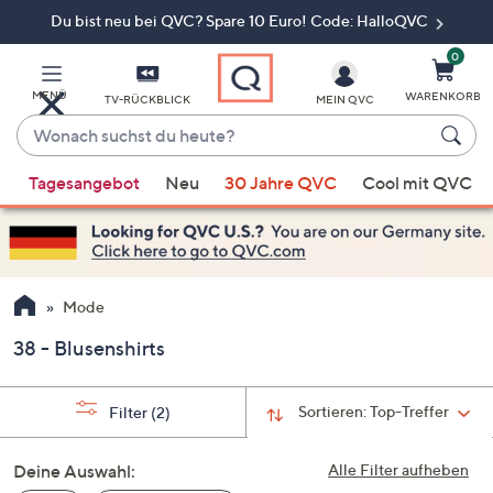
Du bist neu bei QVC? Spare 10 Euro! Code: HalloQVC
Zum
Hauptinhalt
springen
0
MENÜ
WARENKORB
TV-RÜCKBLICK
MEIN QVC
Wonach
suchst
Wenn
du
Tagesangebot
Neu
30 Jahre QVC
Cool mit QVC
Vorschläge
heute?
verfügbar
sind,
verwenden
Sie
Mode
die
38 - Blusenshirts
Pfeiltasten
nach
oben
Sortieren:
Top-Treffer
Filter
(2)
und
nach
Deine Auswahl:
Alle Filter aufheben
unten