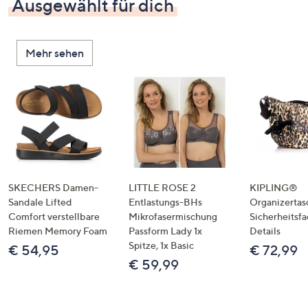
Ausgewählt für dich
Mehr sehen
SKECHERS Damen-
LITTLE ROSE 2
KIPLING®
Sandale Lifted
Entlastungs-BHs
Organizertas
Comfort verstellbare
Mikrofasermischung
Sicherheitsf
Riemen Memory Foam
Passform Lady 1x
Details
Spitze, 1x Basic
€ 54,95
€ 72,99
€ 59,99