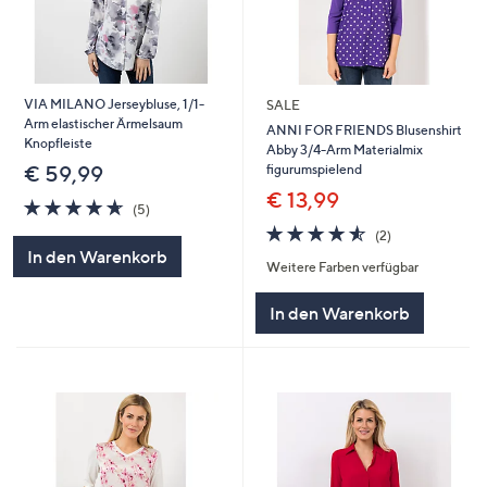
VIA MILANO Jerseybluse, 1/1-
SALE
Arm elastischer Ärmelsaum
ANNI FOR FRIENDS Blusenshirt
Knopfleiste
Abby 3/4-Arm Materialmix
figurumspielend
€ 59,99
€ 13,99
4.6
5
(5)
von
Bewertungen
4.5
2
(2)
5
von
Bewertungen
In den Warenkorb
Weitere Farben verfügbar
5
In den Warenkorb