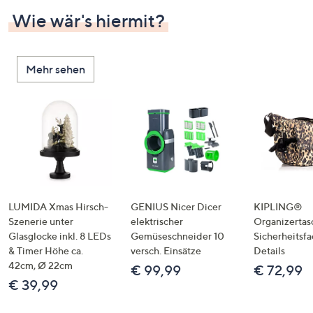
Wie wär's hiermit?
Mehr sehen
LUMIDA Xmas Hirsch-
GENIUS Nicer Dicer
KIPLING®
Szenerie unter
elektrischer
Organizertas
Glasglocke inkl. 8 LEDs
Gemüseschneider 10
Sicherheitsf
& Timer Höhe ca.
versch. Einsätze
Details
42cm, Ø 22cm
€ 99,99
€ 72,99
€ 39,99