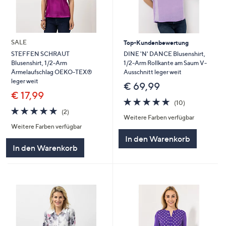
SALE
Top-Kundenbewertung
DINE 'N' DANCE Blusenshirt,
STEFFEN SCHRAUT
1/2-Arm Rollkante am Saum V-
Blusenshirt, 1/2-Arm
Ausschnitt leger weit
Ärmelaufschlag OEKO-TEX®
leger weit
€ 69,99
€ 17,99
4.7
10
(10)
von
Bewertungen
5.0
2
(2)
Weitere Farben verfügbar
5
von
Bewertungen
Weitere Farben verfügbar
5
In den Warenkorb
In den Warenkorb