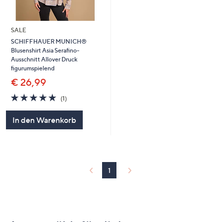
SALE
SCHIFFHAUER MUNICH®
Blusenshirt Asia Serafino-
Ausschnitt Allover Druck
figurumspielend
€ 26,99
5.0
1
(1)
von
Bewertungen
5
In den Warenkorb
1