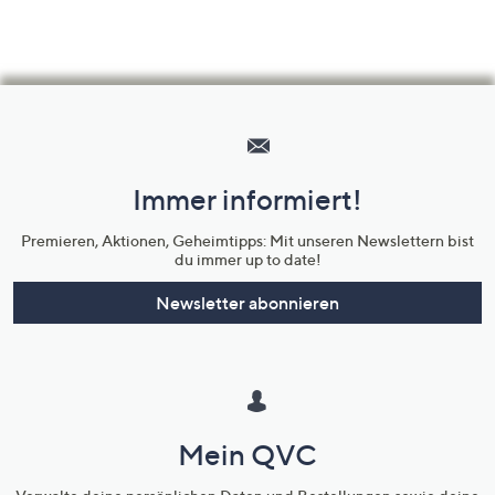
Hilfeseiten,
Service
und
Immer informiert!
Unternehmensinformationen
Premieren, Aktionen, Geheimtipps: Mit unseren Newslettern bist
du immer up to date!
Newsletter abonnieren
Mein QVC