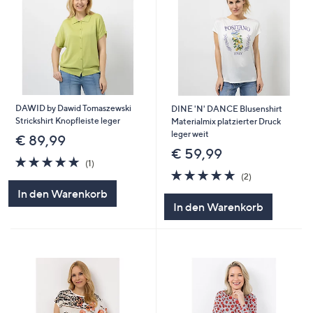
DAWID by Dawid Tomaszewski
DINE 'N' DANCE Blusenshirt
Strickshirt Knopfleiste leger
Materialmix platzierter Druck
leger weit
€ 89,99
€ 59,99
5.0
1
(1)
von
Bewertungen
5.0
2
(2)
5
von
Bewertungen
In den Warenkorb
5
In den Warenkorb