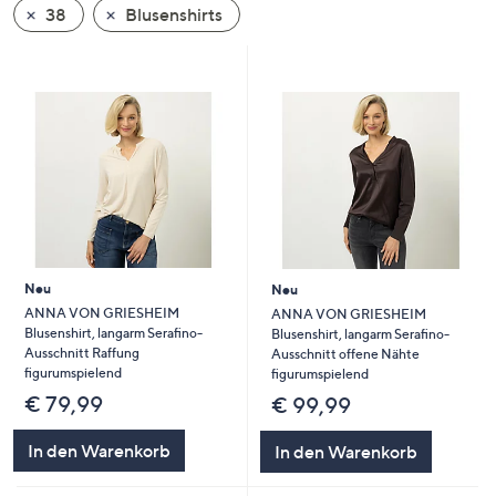
38
Blusenshirts
oder
wischen
Sie
auf
Touch-
Geräten
nach
links
bzw.
rechts,
um
Neu
Neu
diese
ANNA VON GRIESHEIM
ANNA VON GRIESHEIM
Blusenshirt, langarm Serafino-
Blusenshirt, langarm Serafino-
anzuzeigen.
Ausschnitt Raffung
Ausschnitt offene Nähte
figurumspielend
figurumspielend
€ 79,99
€ 99,99
In den Warenkorb
In den Warenkorb