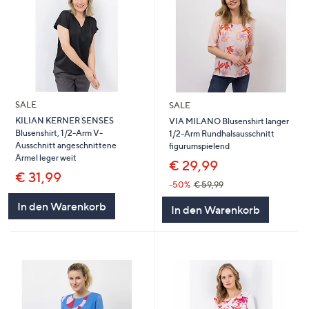
SALE
SALE
KILIAN KERNER SENSES
VIA MILANO Blusenshirt langer
Blusenshirt, 1/2-Arm V-
1/2-Arm Rundhalsausschnitt
Ausschnitt angeschnittene
figurumspielend
Ärmel leger weit
€ 29,99
€ 31,99
-50%
€ 59,99
In den Warenkorb
In den Warenkorb