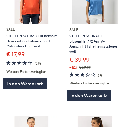
SALE
SALE
STEFFEN SCHRAUT Blusenshirt
STEFFEN SCHRAUT
Havanna Rundhalsausschnitt
Blusenshirt, 1/2 Arm V-
Materialmix leger weit
Ausschnitt Falteineinsatz leger
weit
€ 17,99
€ 39,99
4.0
29
(29)
von
Bewertungen
-42%
€ 69,99
Weitere Farben verfügbar
5
3.3
3
(3)
von
Bewertungen
In den Warenkorb
Weitere Farben verfügbar
5
In den Warenkorb