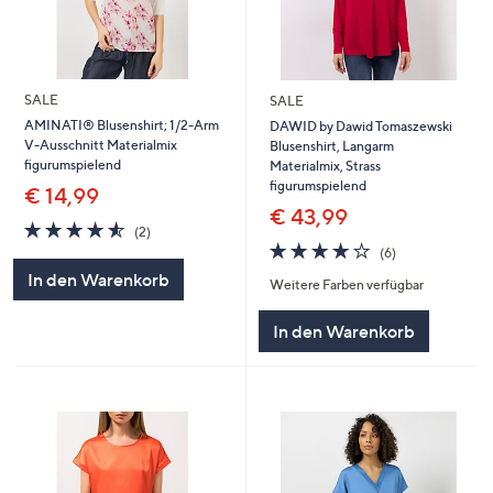
SALE
SALE
AMINATI® Blusenshirt; 1/2-Arm
DAWID by Dawid Tomaszewski
V-Ausschnitt Materialmix
Blusenshirt, Langarm
figurumspielend
Materialmix, Strass
figurumspielend
€ 14,99
€ 43,99
4.5
2
(2)
von
Bewertungen
4.0
6
(6)
5
von
Bewertungen
In den Warenkorb
Weitere Farben verfügbar
5
In den Warenkorb