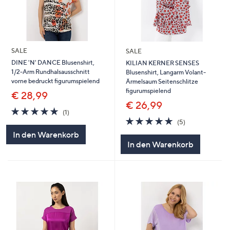
SALE
SALE
DINE 'N' DANCE Blusenshirt,
KILIAN KERNER SENSES
1/2-Arm Rundhalsausschnitt
Blusenshirt, Langarm Volant-
vorne bedruckt figurumspielend
Ärmelsaum Seitenschlitze
figurumspielend
€ 28,99
€ 26,99
5.0
1
(1)
von
Bewertungen
5.0
5
(5)
5
von
Bewertungen
In den Warenkorb
5
In den Warenkorb