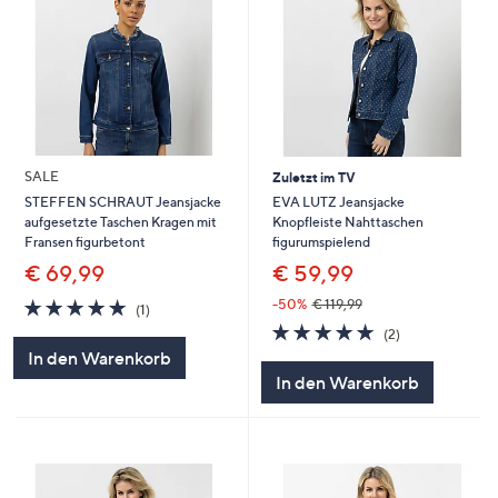
SALE
Zuletzt im TV
EVA LUTZ Jeansjacke
STEFFEN SCHRAUT Jeansjacke
Knopfleiste Nahttaschen
aufgesetzte Taschen Kragen mit
figurumspielend
Fransen figurbetont
€ 59,99
€ 69,99
5.0
1
-50%
€ 119,99
(1)
von
Bewertungen
5.0
2
(2)
5
von
Bewertungen
In den Warenkorb
5
In den Warenkorb