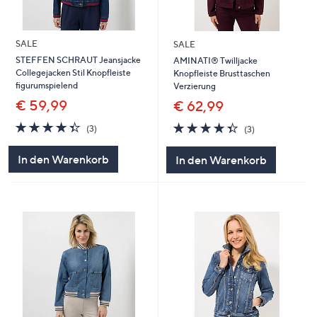
SALE
SALE
STEFFEN SCHRAUT Jeansjacke
AMINATI® Twilljacke
Collegejacken Stil Knopfleiste
Knopfleiste Brusttaschen
figurumspielend
Verzierung
€ 59,99
€ 62,99
4.3
3
4.3
3
(3)
(3)
von
Bewertungen
von
Bewertungen
5
5
In den Warenkorb
In den Warenkorb