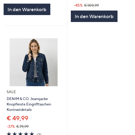
-45%
€ 109,99
In den Warenkorb
In den Warenkorb
SALE
DENIM & CO. Jeansjacke
Knopfleiste Eingrifftaschen
Kontrastdetails
€ 49,99
-37%
€ 79,99
5.0
2
(2)