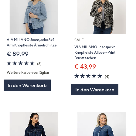
VIA MILANO Jeansjacke 3/4-
SALE
Arm Knopfleiste Ärmelschlitze
VIA MILANO Jeansjacke
Knopfleiste Allover-Print
€ 89,99
Brusttaschen
5.0
8
(8)
€ 43,99
von
Bewertungen
Weitere Farben verfügbar
5
5.0
4
(4)
von
Bewertungen
In den Warenkorb
5
In den Warenkorb