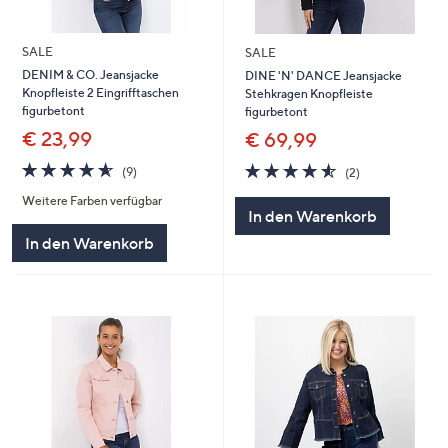
SALE
SALE
DENIM & CO. Jeansjacke
DINE 'N' DANCE Jeansjacke
Knopfleiste 2 Eingrifftaschen
Stehkragen Knopfleiste
figurbetont
figurbetont
€ 23,99
€ 69,99
4.6
9
4.5
2
(9)
(2)
von
Bewertungen
von
Bewertungen
Weitere Farben verfügbar
5
5
In den Warenkorb
In den Warenkorb