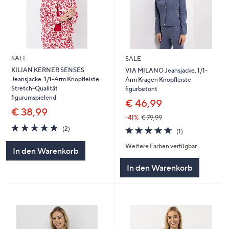
SALE
SALE
KILIAN KERNER SENSES
VIA MILANO Jeansjacke, 1/1-
Jeansjacke. 1/1-Arm Knopfleiste
Arm Kragen Knopfleiste
Stretch-Qualität
figurbetont
figurumspielend
€ 46,99
€ 38,99
-41%
€ 79,99
5.0
2
5.0
1
(2)
(1)
von
Bewertungen
von
Bewertungen
5
Weitere Farben verfügbar
5
In den Warenkorb
In den Warenkorb