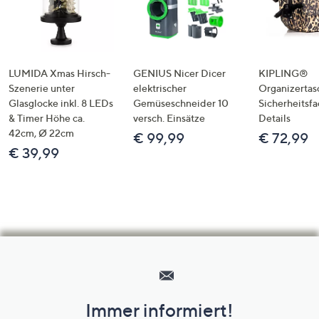
LUMIDA Xmas Hirsch-
GENIUS Nicer Dicer
KIPLING®
Szenerie unter
elektrischer
Organizertas
Glasglocke inkl. 8 LEDs
Gemüseschneider 10
Sicherheitsf
& Timer Höhe ca.
versch. Einsätze
Details
42cm, Ø 22cm
€ 99,99
€ 72,99
€ 39,99
Hilfeseiten,
Service
und
Immer informiert!
Unternehmensinformationen