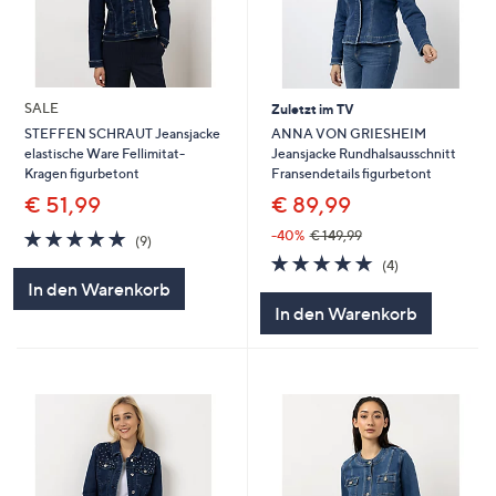
SALE
Zuletzt im TV
ANNA VON GRIESHEIM
STEFFEN SCHRAUT Jeansjacke
Jeansjacke Rundhalsausschnitt
elastische Ware Fellimitat-
Fransendetails figurbetont
Kragen figurbetont
€ 89,99
€ 51,99
4.8
9
-40%
€ 149,99
(9)
von
Bewertungen
4.8
4
(4)
5
von
Bewertungen
In den Warenkorb
5
In den Warenkorb