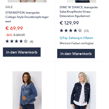
SALE
DINE 'N' DANCE Jeansjacke
Salsa Knopfleiste Strass-
STRANDFEIN Jeansjacke
Dekoration figurbetont
College-Style Druckknöpfe leger
weit
€ 129,99
€ 69,99
4.2
13
(13)
von
Bewertungen
-46%
€ 129,99
Q Pay: Zahlung in 3 Raten
5
4.2
4
(4)
Weitere Farben verfügbar
von
Bewertungen
5
In den Warenkorb
In den Warenkorb