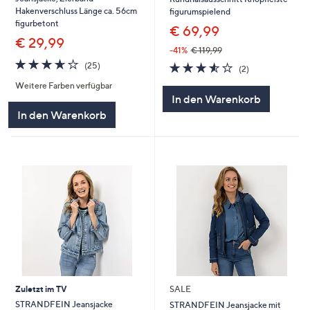
Hakenverschluss Länge ca. 56cm
figurumspielend
figurbetont
€ 69,99
€ 29,99
-41%
€ 119,99
3.6
25
3.5
2
(25)
(2)
von
Bewertungen
von
Bewertungen
Weitere Farben verfügbar
5
5
In den Warenkorb
In den Warenkorb
Zuletzt im TV
SALE
STRANDFEIN Jeansjacke
STRANDFEIN Jeansjacke mit