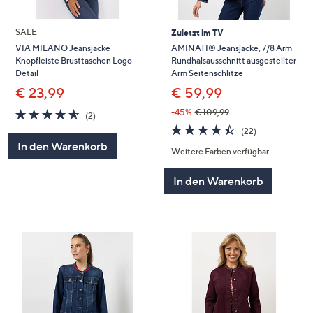
SALE
Zuletzt im TV
AMINATI® Jeansjacke, 7/8 Arm
VIA MILANO Jeansjacke
Rundhalsausschnitt ausgestellter
Knopfleiste Brusttaschen Logo-
Arm Seitenschlitze
Detail
€ 59,99
€ 23,99
4.5
2
-45%
€ 109,99
(2)
von
Bewertungen
4.4
22
(22)
5
von
Bewertungen
In den Warenkorb
Weitere Farben verfügbar
5
In den Warenkorb