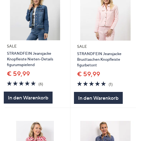
SALE
SALE
STRANDFEIN Jeansjacke
STRANDFEIN Jeansjacke
Knopfleiste Nieten-Details
Brusttaschen Knopfleiste
figurumspielend
figurbetont
€ 59,99
€ 59,99
5.0
6
5.0
1
(6)
(1)
von
Bewertungen
von
Bewertungen
5
5
In den Warenkorb
In den Warenkorb