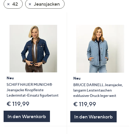
42
Jeansjacken
oder
wischen
Sie
auf
Touch-
Geräten
nach
links
bzw.
rechts,
um
Neu
Neu
diese
SCHIFFHAUER MUNICH®
BRUCE DARNELL Jeansjacke,
Jeansjacke Knopfleiste
langarm Leistentaschen
anzuzeigen.
Lederimitat-Einsatz figurbetont
exklusiver Druck leger weit
€ 119,99
€ 119,99
In den Warenkorb
In den Warenkorb