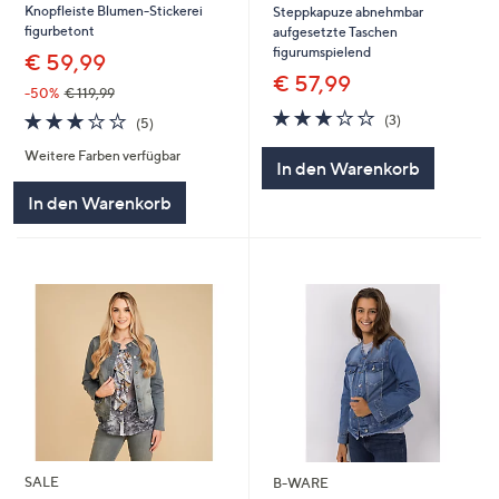
Knopfleiste Blumen-Stickerei
Steppkapuze abnehmbar
figurbetont
aufgesetzte Taschen
figurumspielend
€ 59,99
€ 57,99
-50%
€ 119,99
3.0
3
3.2
5
(3)
(5)
von
Bewertungen
von
Bewertungen
5
Weitere Farben verfügbar
5
In den Warenkorb
In den Warenkorb
SALE
B-WARE