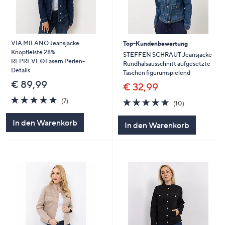
VIA MILANO Jeansjacke
Top-Kundenbewertung
Knopfleiste 28%
STEFFEN SCHRAUT Jeansjacke
REPREVE®Fasern Perlen-
Rundhalsausschnitt aufgesetzte
Details
Taschen figurumspielend
€ 89,99
€ 32,99
4.7
7
4.7
10
(7)
(10)
von
Bewertungen
von
Bewertungen
5
5
In den Warenkorb
In den Warenkorb