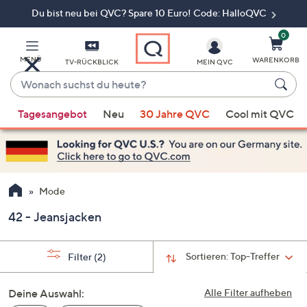
Du bist neu bei QVC? Spare 10 Euro! Code: HalloQVC
Zum
Hauptinhalt
springen
0
MENÜ
WARENKORB
TV-RÜCKBLICK
MEIN QVC
Wonach
suchst
Wenn
du
Tagesangebot
Neu
30 Jahre QVC
Cool mit QVC
Vorschläge
heute?
verfügbar
sind,
verwenden
Sie
Mode
die
42 - Jeansjacken
Pfeiltasten
nach
oben
Sortieren:
Top-Treffer
Filter
(2)
und
nach
Deine Auswahl:
Alle Filter aufheben
unten