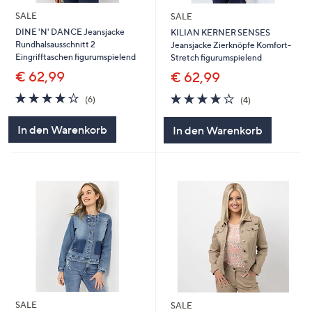
SALE
SALE
DINE 'N' DANCE Jeansjacke
KILIAN KERNER SENSES
Rundhalsausschnitt 2
Jeansjacke Zierknöpfe Komfort-
Eingrifftaschen figurumspielend
Stretch figurumspielend
€ 62,99
€ 62,99
4.0
6
4.0
4
(6)
(4)
von
Bewertungen
von
Bewertungen
5
5
In den Warenkorb
In den Warenkorb
SALE
SALE