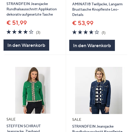
STRANDFEIN Jeansjacke
AMINATI® Twilljacke, Langarm
Rundhalsausschnitt Applikation
Brusttasche Knopfleiste Leo-
dekorativ aufgesetzte Tasche
Details
€ 51,99
€ 53,99
4.0
3
4.0
1
(3)
(1)
von
Bewertungen
von
Bewertungen
5
5
In den Warenkorb
In den Warenkorb
SALE
SALE
STEFFEN SCHRAUT
STRANDFEIN Jeansjacke
Jeansjacke, Zierband
Rundhalsausschnitt Knopfleiste