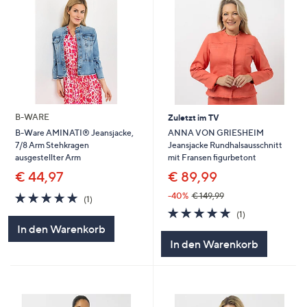
B-WARE
Zuletzt im TV
ANNA VON GRIESHEIM
B-Ware AMINATI® Jeansjacke,
Jeansjacke Rundhalsausschnitt
7/8 Arm Stehkragen
mit Fransen figurbetont
ausgestellter Arm
€ 89,99
€ 44,97
5.0
1
-40%
€ 149,99
(1)
von
Bewertungen
5.0
1
(1)
5
von
Bewertungen
In den Warenkorb
5
In den Warenkorb