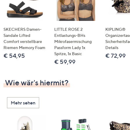
SKECHERS Damen-
LITTLE ROSE 2
KIPLING®
Sandale Lifted
Entlastungs-BHs
Organizertas
Comfort verstellbare
Mikrofasermischung
Sicherheitsf
Riemen Memory Foam
Passform Lady 1x
Details
Spitze, 1x Basic
€ 54,95
€ 72,99
€ 59,99
Wie wär's hiermit?
Mehr sehen