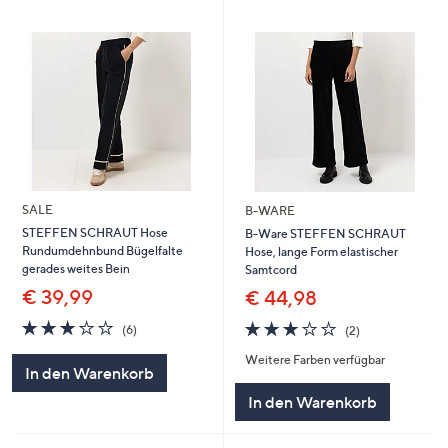
SALE
B-WARE
STEFFEN SCHRAUT Hose
B-Ware STEFFEN SCHRAUT
Rundumdehnbund Bügelfalte
Hose, lange Form elastischer
gerades weites Bein
Samtcord
€ 39,99
€ 44,98
3.2
6
3.0
2
(6)
(2)
von
Bewertungen
von
Bewertungen
Weitere Farben verfügbar
5
5
In den Warenkorb
In den Warenkorb