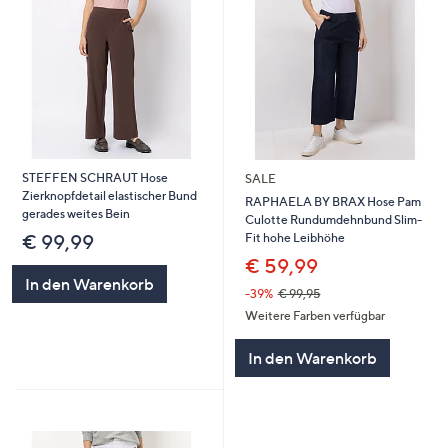
STEFFEN SCHRAUT Hose
SALE
Zierknopfdetail elastischer Bund
RAPHAELA BY BRAX Hose Pam
gerades weites Bein
Culotte Rundumdehnbund Slim-
Fit hohe Leibhöhe
€ 99,99
€ 59,99
In den Warenkorb
-39%
€ 99,95
Weitere Farben verfügbar
In den Warenkorb