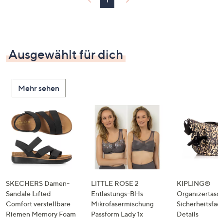
Ausgewählt für dich
Mehr sehen
SKECHERS Damen-
LITTLE ROSE 2
KIPLING®
Sandale Lifted
Entlastungs-BHs
Organizertas
Comfort verstellbare
Mikrofasermischung
Sicherheitsf
Riemen Memory Foam
Passform Lady 1x
Details