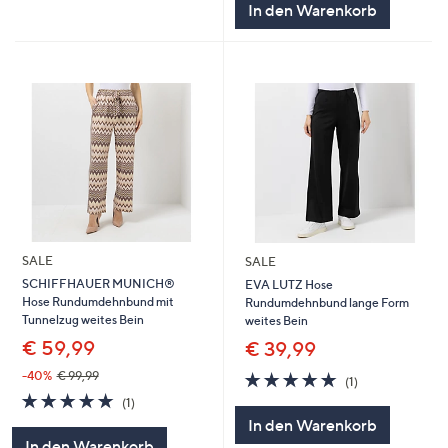
In den Warenkorb
SALE
SALE
SCHIFFHAUER MUNICH®
EVA LUTZ Hose
Hose Rundumdehnbund mit
Rundumdehnbund lange Form
Tunnelzug weites Bein
weites Bein
€ 59,99
€ 39,99
5.0
1
-40%
€ 99,99
(1)
von
Bewertungen
5.0
1
(1)
5
von
Bewertungen
In den Warenkorb
5
In den Warenkorb