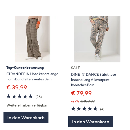
Top-Kundenbewertung
SALE
STRANDFEIN Hose kariert lange
DINE 'N' DANCE Strickhose
Form Bundfalten weites Bein
knöchellang Alloverprint
konisches Bein
€ 39,99
€ 79,99
4.6
26
(26)
von
Bewertungen
-27%
€ 109,99
Weitere Farben verfügbar
5
4.5
4
(4)
von
Bewertungen
In den Warenkorb
5
In den Warenkorb