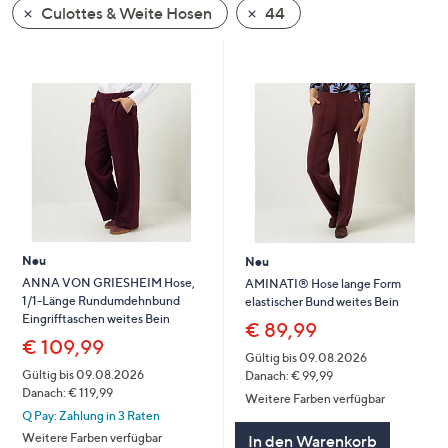
Culottes & Weite Hosen
44
oder
wischen
Sie
auf
Touch-
Geräten
nach
links
bzw.
rechts,
um
Neu
Neu
diese
ANNA VON GRIESHEIM Hose,
AMINATI® Hose lange Form
1/1-Länge Rundumdehnbund
elastischer Bund weites Bein
anzuzeigen.
Eingrifftaschen weites Bein
€ 89,99
€ 109,99
Gültig bis 09.08.2026
Gültig bis 09.08.2026
Danach: € 99,99
Danach: € 119,99
Weitere Farben verfügbar
Q Pay: Zahlung in 3 Raten
Weitere Farben verfügbar
In den Warenkorb