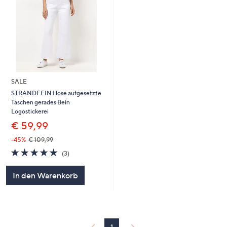
SALE
STRANDFEIN Hose aufgesetzte
Taschen gerades Bein
Logostickerei
€ 59,99
-45%
€ 109,99
5.0
3
(3)
von
Bewertungen
5
In den Warenkorb
1