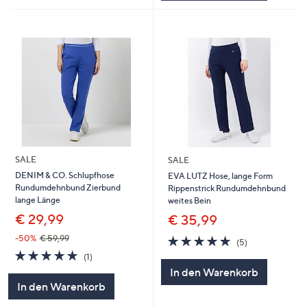
SALE
SALE
DENIM & CO. Schlupfhose
EVA LUTZ Hose, lange Form
Rundumdehnbund Zierbund
Rippenstrick Rundumdehnbund
lange Länge
weites Bein
€ 29,99
€ 35,99
4.8
5
-50%
€ 59,99
(5)
von
Bewertungen
5.0
1
(1)
5
von
Bewertungen
In den Warenkorb
5
In den Warenkorb