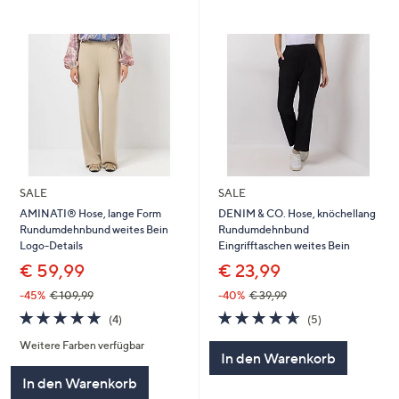
SALE
SALE
AMINATI® Hose, lange Form
DENIM & CO. Hose, knöchellang
Rundumdehnbund weites Bein
Rundumdehnbund
Logo-Details
Eingrifftaschen weites Bein
€ 59,99
€ 23,99
-45%
€ 109,99
-40%
€ 39,99
4.8
4
4.6
5
(4)
(5)
von
Bewertungen
von
Bewertungen
Weitere Farben verfügbar
5
5
In den Warenkorb
In den Warenkorb