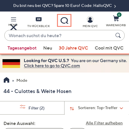
Du bist neu bei QVC? Spare 10 Euro! Code: HalloQVC
Zum
Hauptinhalt
springen
0
MENÜ
WARENKORB
TV-RÜCKBLICK
MEIN QVC
Wonach
suchst
Wenn
du
Tagesangebot
Neu
30 Jahre QVC
Cool mit QVC
Vorschläge
heute?
verfügbar
sind,
verwenden
Sie
Mode
die
44 - Culottes & Weite Hosen
Pfeiltasten
nach
oben
Sortieren:
Top-Treffer
Filter
(2)
und
nach
Deine Auswahl:
Alle Filter aufheben
unten