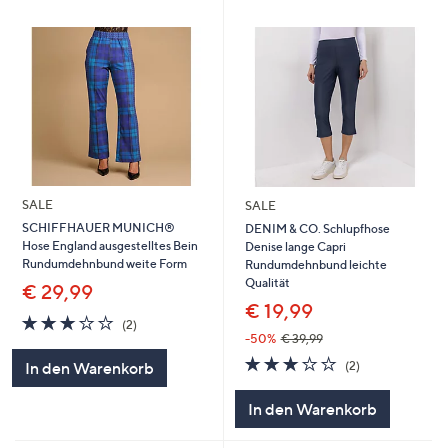
SALE
SALE
SCHIFFHAUER MUNICH®
DENIM & CO. Schlupfhose
Hose England ausgestelltes Bein
Denise lange Capri
Rundumdehnbund weite Form
Rundumdehnbund leichte
Qualität
€ 29,99
€ 19,99
3.0
2
(2)
von
Bewertungen
-50%
€ 39,99
5
3.0
2
(2)
In den Warenkorb
von
Bewertungen
5
In den Warenkorb