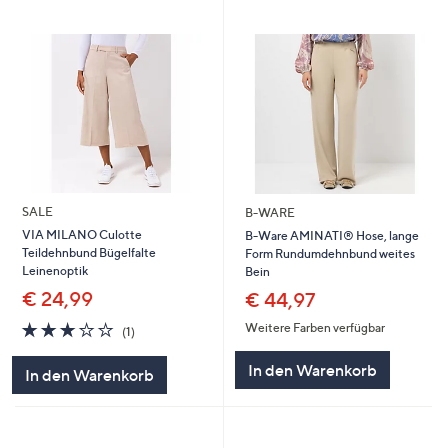
SALE
B-WARE
VIA MILANO Culotte
B-Ware AMINATI® Hose, lange
Teildehnbund Bügelfalte
Form Rundumdehnbund weites
Leinenoptik
Bein
€ 24,99
€ 44,97
3.0
1
Weitere Farben verfügbar
(1)
von
Bewertungen
5
In den Warenkorb
In den Warenkorb