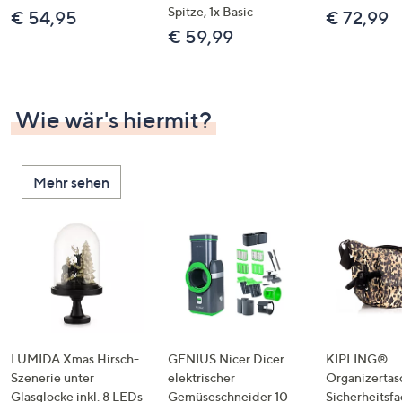
Spitze, 1x Basic
€ 54,95
€ 72,99
€ 59,99
Wie wär's hiermit?
Mehr sehen
LUMIDA Xmas Hirsch-
GENIUS Nicer Dicer
KIPLING®
Szenerie unter
elektrischer
Organizertas
Glasglocke inkl. 8 LEDs
Gemüseschneider 10
Sicherheitsf