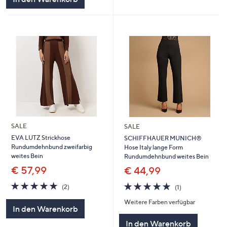
SALE
SALE
EVA LUTZ Strickhose
SCHIFFHAUER MUNICH®
Rundumdehnbund zweifarbig
Hose Italy lange Form
weites Bein
Rundumdehnbund weites Bein
€ 57,99
€ 44,99
5.0
2
5.0
1
(2)
(1)
von
Bewertungen
von
Bewertungen
Weitere Farben verfügbar
5
5
In den Warenkorb
In den Warenkorb