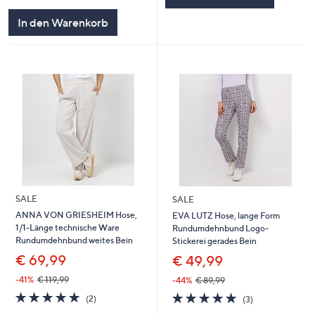
In den Warenkorb
SALE
SALE
ANNA VON GRIESHEIM Hose,
EVA LUTZ Hose, lange Form
1/1-Länge technische Ware
Rundumdehnbund Logo-
Rundumdehnbund weites Bein
Stickerei gerades Bein
€ 69,99
€ 49,99
-41%
€ 119,99
-44%
€ 89,99
5.0
2
5.0
3
(2)
(3)
von
Bewertungen
von
Bewertungen