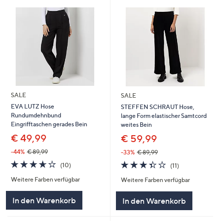
SALE
SALE
EVA LUTZ Hose
STEFFEN SCHRAUT Hose,
Rundumdehnbund
lange Form elastischer Samtcord
Eingrifftaschen gerades Bein
weites Bein
€ 49,99
€ 59,99
-44%
€ 89,99
-33%
€ 89,99
3.6
10
3.4
11
(10)
(11)
von
Bewertungen
von
Bewertungen
Weitere Farben verfügbar
Weitere Farben verfügbar
5
5
In den Warenkorb
In den Warenkorb