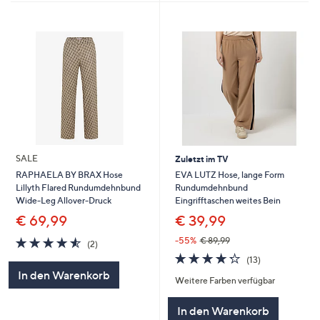
SALE
Zuletzt im TV
EVA LUTZ Hose, lange Form
RAPHAELA BY BRAX Hose
Rundumdehnbund
Lillyth Flared Rundumdehnbund
Eingrifftaschen weites Bein
Wide-Leg Allover-Druck
€ 39,99
€ 69,99
4.5
2
-55%
€ 89,99
(2)
von
Bewertungen
4.2
13
(13)
5
von
Bewertungen
In den Warenkorb
Weitere Farben verfügbar
5
In den Warenkorb