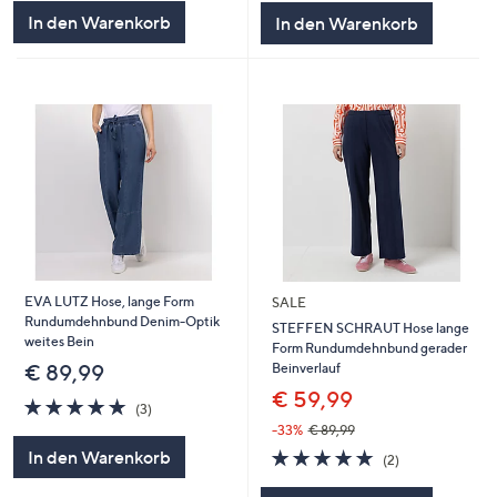
5
5
In den Warenkorb
In den Warenkorb
EVA LUTZ Hose, lange Form
SALE
Rundumdehnbund Denim-Optik
STEFFEN SCHRAUT Hose lange
weites Bein
Form Rundumdehnbund gerader
Beinverlauf
€ 89,99
€ 59,99
5.0
3
(3)
von
Bewertungen
-33%
€ 89,99
5
5.0
2
In den Warenkorb
(2)
von
Bewertungen
5