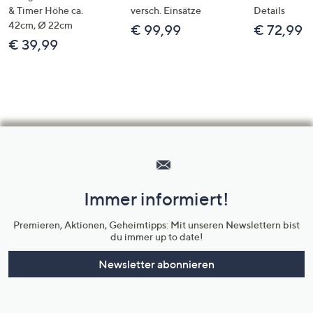
& Timer Höhe ca.
versch. Einsätze
Details
42cm, Ø 22cm
€ 99,99
€ 72,99
€ 39,99
Hilfeseiten,
Service
und
Immer informiert!
Unternehmensinformationen
Premieren, Aktionen, Geheimtipps: Mit unseren Newslettern bist
du immer up to date!
Newsletter abonnieren