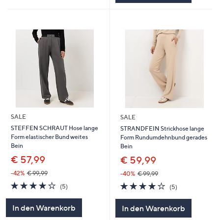
SALE
SALE
STEFFEN SCHRAUT Hose lange
STRANDFEIN Strickhose lange
Form elastischer Bund weites
Form Rundumdehnbund gerades
Bein
Bein
€ 57,99
€ 59,99
-42%
€ 99,99
-40%
€ 99,99
4.2
5
4.0
5
(5)
(5)
von
Bewertungen
von
Bewertungen
5
5
In den Warenkorb
In den Warenkorb