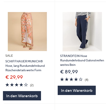
SALE
STRANDFEIN Hose
Rundumdehnbund Galonstreifen
SCHIFFHAUER MUNICH®
weites Bein
Hose, lang Rundumdehnbund
Rüschendetails weite Form
€ 89,99
€ 29,99
3.8
4
(4)
von
Bewertungen
4.0
2
(2)
5
von
Bewertungen
In den Warenkorb
5
In den Warenkorb