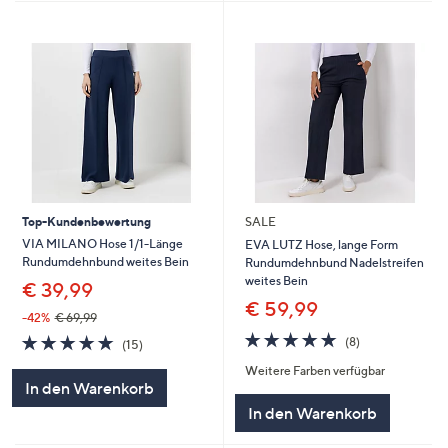
Top-Kundenbewertung
SALE
VIA MILANO Hose 1/1-Länge
EVA LUTZ Hose, lange Form
Rundumdehnbund weites Bein
Rundumdehnbund Nadelstreifen
weites Bein
€ 39,99
€ 59,99
-42%
€ 69,99
4.8
8
4.8
15
(8)
(15)
von
Bewertungen
von
Bewertungen
Weitere Farben verfügbar
5
5
In den Warenkorb
In den Warenkorb