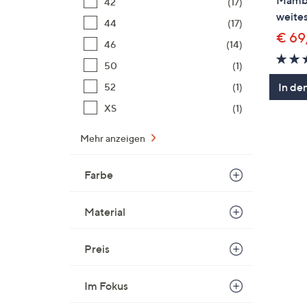
Mambo
42
(17)
weites
44
(17)
€ 69
46
(14)
50
(1)
In de
52
(1)
XS
(1)
Mehr anzeigen
Farbe
Material
Preis
Im Fokus