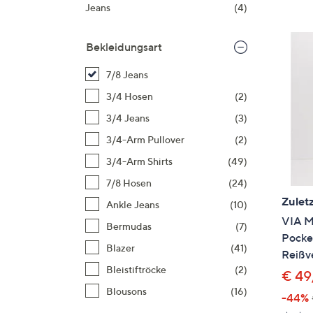
Si
Jeans
(4)
au
T
Bekleidungsart
G
n
7/8 Jeans
li
3/4 Hosen
(2)
b
3/4 Jeans
(3)
re
3/4-Arm Pullover
(2)
u
di
3/4-Arm Shirts
(49)
an
7/8 Hosen
(24)
Zuletz
Ankle Jeans
(10)
VIA M
Bermudas
(7)
Pocke
Blazer
(41)
Reißv
Bleistiftröcke
(2)
€ 49
Blousons
(16)
-44%