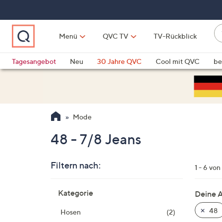
Zum
Hauptinhalt
springen
W
Menü
QVC TV
TV-Rückblick
su
W
d
Vo
Tagesangebot
Neu
30 Jahre QVC
Cool mit QVC
be
h
ve
QLINARISCH
Technik
si
v
Si
Mode
di
Pf
48 - 7/8 Jeans
n
o
Filtern nach:
u
1 - 6 von
n
Zur
u
Kategorie
Deine 
Produktliste
o
springen
48
Hosen
(2)
w