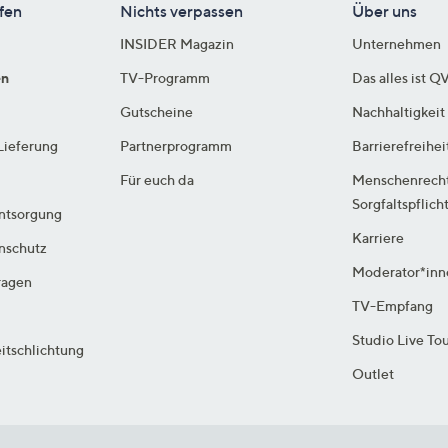
fen
Nichts verpassen
Über uns
INSIDER Magazin
Unternehmen
en
TV-Programm
Das alles ist Q
Gutscheine
Nachhaltigkeit
Lieferung
Partnerprogramm
Barrierefreihei
Für euch da
Menschenrech
Sorgfaltspflich
ntsorgung
Karriere
enschutz
Moderator*inn
ragen
TV-Empfang
Studio Live To
itschlichtung
Outlet