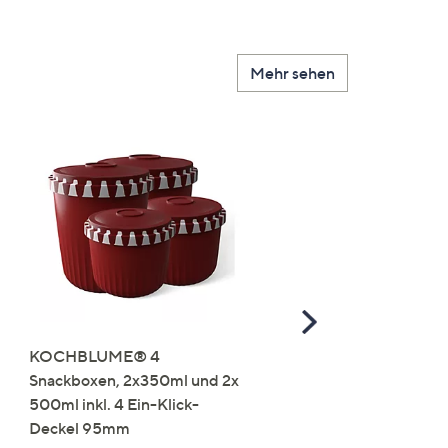
Mehr sehen
Scroll
Right
KOCHBLUME® 4
you:ly Pure Protein Limo
Snackboxen, 2x350ml und 2x
Lysin 575g für 25 Portio
500ml inkl. 4 Ein-Klick-
€ 49,99
Deckel 95mm
€ 86,94 /1 kg