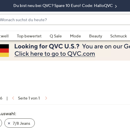
Du bist neu bei QVC? Spare 10 Euro! Code: HalloQVC
onach
chst
enn
u
rschläge
:well
Top bewertet
Q Sale
Mode
Beauty
Schmuck
eute?
rfügbar
nd,
erwenden
e
e
eiltasten
ach
ben
nd
 6
|
Seite 1 von 1
ach
nten
Auswahl:
der
7/8 Jeans
ischen