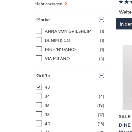
Mehr anzeigen
Weite
Marke
In de
ANNA VON GRIESHEIM
(1)
DENIM & CO.
(1)
DINE 'N' DANCE
(1)
VIA MILANO
(3)
Größe
48
34
(4)
36
(19)
38
(17)
SALE
40
(18)
DINE 