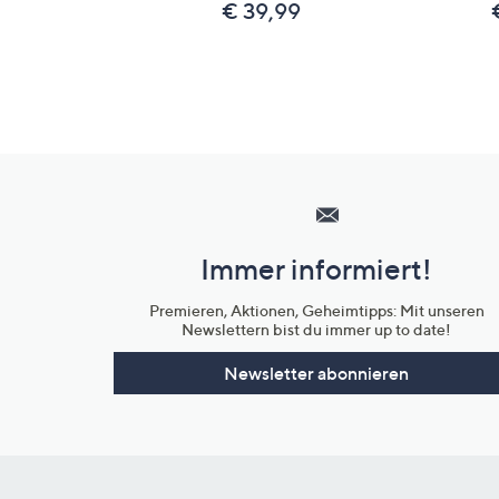
€ 39,99
Hilfeseiten,
Service
und
Immer informiert!
Unternehmensinformationen
Premieren, Aktionen, Geheimtipps: Mit unseren
Newslettern bist du immer up to date!
Newsletter abonnieren