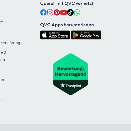
Überall mit QVC vernetzt
VC
QVC Apps herunterladen
tserklärung
te &
ten
en
ur