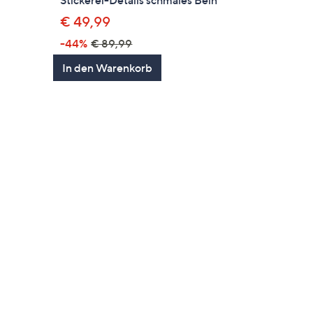
Stickerei-Details schmales Bein
€ 49,99
-44%
€ 89,99
en
In den Warenkorb