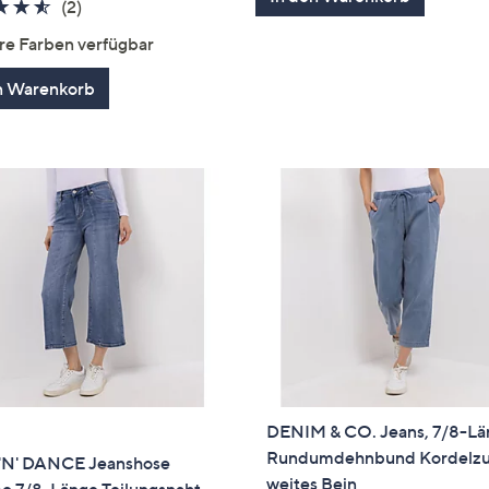
5
4.5
2
(2)
von
Bewertungen
re Farben verfügbar
5
n Warenkorb
DENIM & CO. Jeans, 7/8-L
Rundumdehnbund Kordelz
'N' DANCE Jeanshose
weites Bein