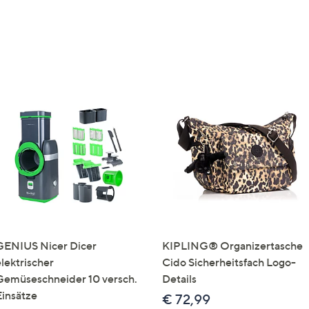
GENIUS Nicer Dicer
KIPLING® Organizertasche
elektrischer
Cido Sicherheitsfach Logo-
Gemüseschneider 10 versch.
Details
Einsätze
€ 72,99