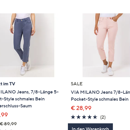
e
f
ouch-
eräten
ach
nks
zw.
chts,
m
ese
zuzeigen.
t im TV
SALE
ILANO Jeans, 7/8-Länge 5-
VIA MILANO Jeans 7/8-Län
t-Style schmales Bein
Pocket-Style schmales Bein
erschluss-Saum
€ 28,99
,99
4.5
2
(2)
€ 89,99
von
Bewertung
In den Warenkorb