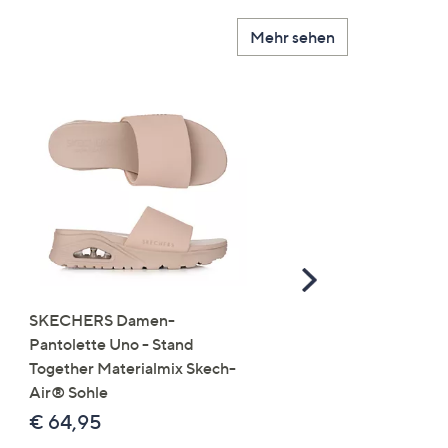
Mehr sehen
Scroll
Right
SKECHERS Damen-
JERYMOOD HOMEWEA
Pantolette Uno - Stand
Tops Mikrofaser Seitensc
Together Materialmix Skech-
leger weit
Air® Sohle
€ 24,99
€ 64,95