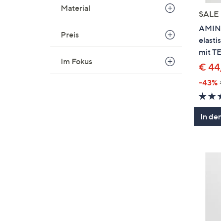
Material
SALE
AMINA
Preis
elasti
mit T
Im Fokus
€ 44
-43%
In de