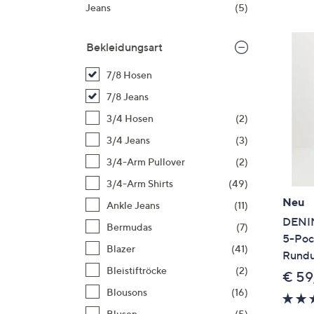
Si
Jeans
(5)
au
T
Bekleidungsart
G
n
7/8 Hosen
li
7/8 Jeans
b
3/4 Hosen
(2)
re
3/4 Jeans
(3)
u
di
3/4-Arm Pullover
(2)
an
3/4-Arm Shirts
(49)
Neu
Ankle Jeans
(11)
DENIM
Bermudas
(7)
5-Poc
Blazer
(41)
Rundu
Bleistiftröcke
(2)
€ 59
Blousons
(16)
Blusen
(5)