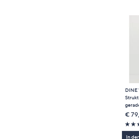
DINE 
Struk
gerad
€ 79
In de