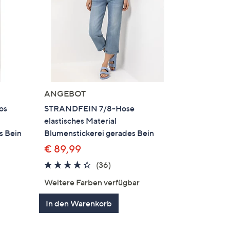
ANGEBOT
os
STRANDFEIN 7/8-Hose
elastisches Material
s Bein
Blumenstickerei gerades Bein
€ 89,99
4.2
36
(36)
von
Bewertungen
Weitere Farben verfügbar
5
en
In den Warenkorb