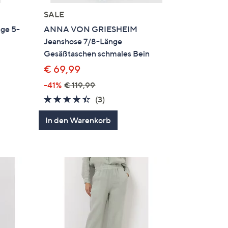
SALE
ge 5-
ANNA VON GRIESHEIM
Jeanshose 7/8-Länge
Gesäßtaschen schmales Bein
€ 69,99
en
-41%
€ 119,99
4.3
3
(3)
von
Bewertungen
In den Warenkorb
5