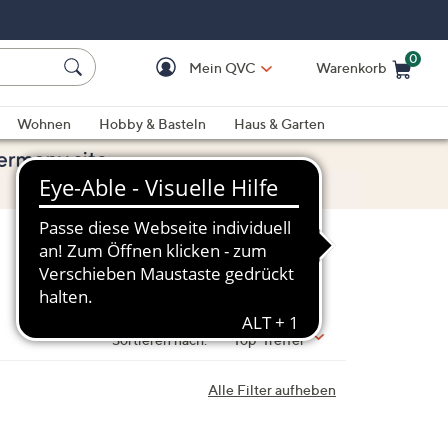
0
Mein QVC
Warenkorb
Einkaufswagen ist le
Wohnen
Hobby & Basteln
Haus & Garten
Sortieren nach:
Top-Treffer
Alle Filter aufheben