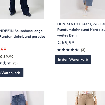
DENIM & CO. Jeans, 7/8-L
Rundumdehnbund Kordelz
DFEIN Scubahose lange
weites Bein
Rundumdehnbund gerades
€ 59,99
,99
4.3
3
(3)
von
Bewertung
€ 89,99
In den Warenkorb
5
4.3
3
(3)
von
Bewertungen
n Warenkorb
5