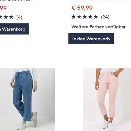
€ 59,99
,99
4.7
24
5.0
4
(24)
(4)
von
Bewertun
von
Bewertungen
Weitere Farben verfügbar
n Warenkorb
5
5
In den Warenkorb