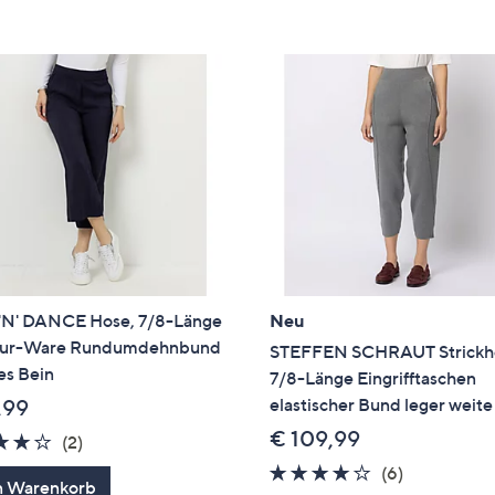
'N' DANCE Hose, 7/8-Länge
Neu
tur-Ware Rundumdehnbund
STEFFEN SCHRAUT Strickh
es Bein
7/8-Länge Eingrifftaschen
elastischer Bund leger weit
,99
€ 109,99
4.0
2
(2)
von
Bewertungen
4.0
6
(6)
n Warenkorb
5