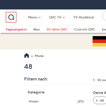
Zum
Hauptinhalt
springen
W
Menü
QVC TV
TV-Rückblick
su
W
d
Vo
Tagesangebot
Neu
30 Jahre QVC
Cool mit QVC
be
h
ve
QLINARISCH
Technik
si
v
Si
Mode
di
Pf
48
n
o
Filtern nach:
u
1 - 30 v
n
Zur
u
Kategorie
Deine 
Produktliste
o
springen
48
Hosen
(25)
w