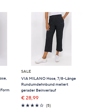
SALE
ose,
VIA MILANO Hose, 7/8-Länge
Rundumdehnbund meliert
e Form
gerader Beinverlauf
€ 28,99
4.0
5
(5)