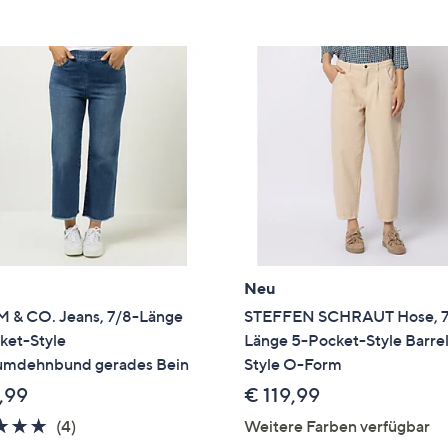
e
f
ouch-
eräten
ach
nks
zw.
chts,
m
ese
zuzeigen.
Neu
 & CO. Jeans, 7/8-Länge
STEFFEN SCHRAUT Hose, 
ket-Style
Länge 5-Pocket-Style Barre
mdehnbund gerades Bein
Style O-Form
,99
€ 119,99
4.8
4
(4)
Weitere Farben verfügbar