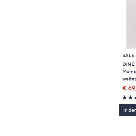
SALE
DINE 
Mambo
weites
€ 69
In de