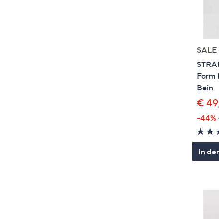
SALE
STRAN
Form 
Bein
€ 49
-44%
In de