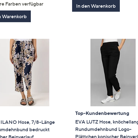
von
Bewertungen
re Farben verfügbar
In den Warenkorb
5
n Warenkorb
Top-Kundenbewertung
EVA LUTZ Hose, knöchellan
ILANO Hose, 7/8-Länge
Rundumdehnbund Logo-
mdehnbund bedruckt
Plättchen konischer Beinver
her Beinverlauf