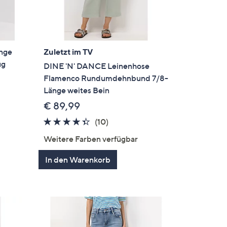
änge
Zuletzt im TV
ug
DINE 'N' DANCE Leinenhose
Flamenco Rundumdehnbund 7/8-
Länge weites Bein
€ 89,99
en
4.3
10
(10)
von
Bewertungen
Weitere Farben verfügbar
5
In den Warenkorb