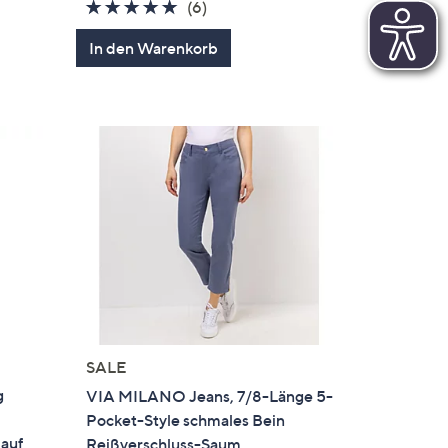
5.0
6
(6)
von
Bewertungen
In den Warenkorb
5
SALE
g
VIA MILANO Jeans, 7/8-Länge 5-
Pocket-Style schmales Bein
lauf
Reißverschluss-Saum