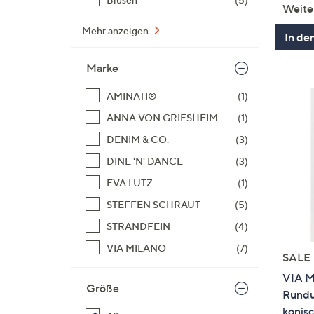
Weite
Mehr anzeigen
In de
Marke
AMINATI®
(1)
ANNA VON GRIESHEIM
(1)
DENIM & CO.
(3)
DINE 'N' DANCE
(3)
EVA LUTZ
(1)
STEFFEN SCHRAUT
(5)
STRANDFEIN
(4)
VIA MILANO
(7)
SALE
VIA M
Größe
Rundu
konisc