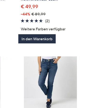
€ 49,99
-44%
€ 89,99
gen
4.5
2
(2)
von
Bewertungen
Weitere Farben verfügbar
5
In den Warenkorb