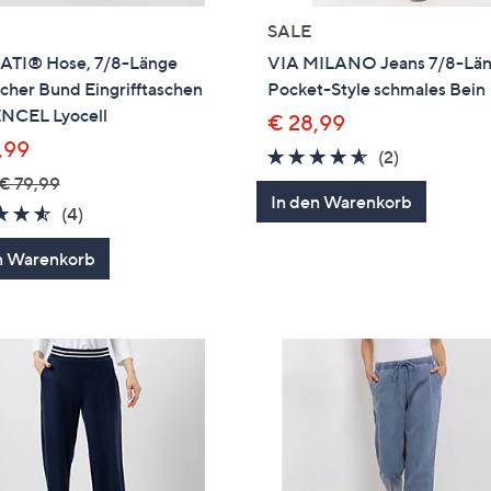
SALE
TI® Hose, 7/8-Länge
VIA MILANO Jeans 7/8-Län
scher Bund Eingrifftaschen
Pocket-Style schmales Bein
ENCEL Lyocell
€ 28,99
,99
4.5
2
(2)
von
Bewertung
€ 79,99
In den Warenkorb
5
4.5
4
(4)
von
Bewertungen
n Warenkorb
5