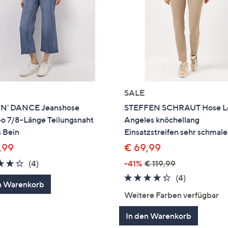
SALE
'N' DANCE Jeanshose
STEFFEN SCHRAUT Hose L
 7/8-Länge Teilungsnaht
Angeles knöchellang
 Bein
Einsatzstreifen sehr schmale
,99
€ 69,99
4.2
4
(4)
-41%
€ 119,99
von
Bewertungen
4.2
4
(4)
n Warenkorb
5
von
Bewertung
Weitere Farben verfügbar
5
In den Warenkorb