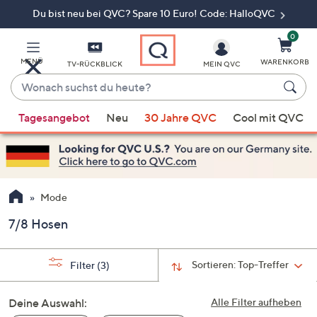
Du bist neu bei QVC? Spare 10 Euro! Code: HalloQVC
Zum
Hauptinhalt
springen
0
MENÜ
WARENKORB
TV-RÜCKBLICK
MEIN QVC
Wonach
suchst
Wenn
du
Tagesangebot
Neu
30 Jahre QVC
Cool mit QVC
Vorschläge
heute?
verfügbar
sind,
verwenden
Sie
Mode
die
7/8 Hosen
Pfeiltasten
nach
oben
Sortieren:
Top-Treffer
Filter
(3)
und
nach
Deine Auswahl:
Alle Filter aufheben
unten