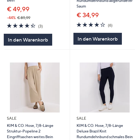
Bein
Rundumdehnbund abgerundeter
Saum
€ 49,99
€ 34,99
-44%
€ 89,99
4.2
6
4.3
3
(6)
(3)
von
Bewertungen
von
Bewertungen
5
5
In den Warenkorb
In den Warenkorb
SALE
SALE
KIM & CO. Hose, 7/8-Länge
KIM & CO. Hose, 7/8-Länge
Struktur-Popeline 2
Deluxe Brazil Knit
Eingrifftaschen weites Bein
Rundumdehnbund schmales Bein