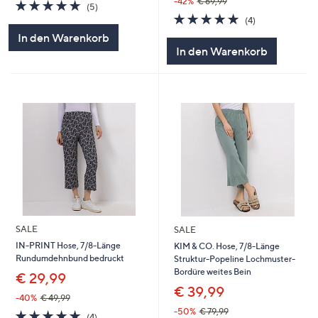
-42%
€ 69,99
5.0
5
(5)
von
Bewertungen
5.0
4
(4)
5
von
Bewertungen
In den Warenkorb
5
In den Warenkorb
SALE
SALE
IN-PRINT Hose, 7/8-Länge
KIM & CO. Hose, 7/8-Länge
Rundumdehnbund bedruckt
Struktur-Popeline Lochmuster-
Bordüre weites Bein
€ 29,99
€ 39,99
-40%
€ 49,99
-50%
€ 79,99
4.8
4
(4)