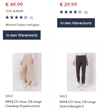
€ 49,99
€ 29,99
4.0
4
-37%
€ 79,99
(4)
von
Bewertungen
4.0
1
(1)
5
von
Bewertungen
In den Warenkorb
Weitere Farben verfügbar
5
In den Warenkorb
SALE
SALE
KIM & CO. Hose, 7/8-Länge
KIM & CO. Hose, 7/8-Länge
Chambray-Popeline leicht
Stretch Bengalin 2