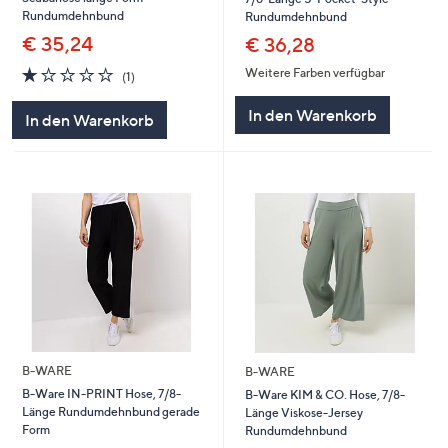
Rundumdehnbund
Rundumdehnbund
€ 35,24
€ 36,28
1.0
1
Weitere Farben verfügbar
(1)
von
Bewertungen
5
In den Warenkorb
In den Warenkorb
B-WARE
B-WARE
B-Ware IN-PRINT Hose, 7/8-
B-Ware KIM & CO. Hose, 7/8-
Länge Rundumdehnbund gerade
Länge Viskose-Jersey
Form
Rundumdehnbund