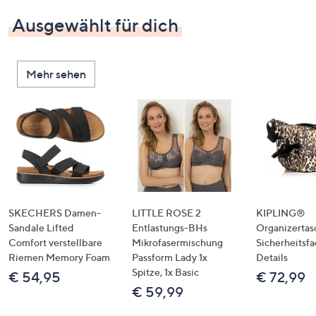
Ausgewählt für dich
Mehr sehen
SKECHERS Damen-
LITTLE ROSE 2
KIPLING®
Sandale Lifted
Entlastungs-BHs
Organizertas
Comfort verstellbare
Mikrofasermischung
Sicherheitsf
Riemen Memory Foam
Passform Lady 1x
Details
Spitze, 1x Basic
€ 54,95
€ 72,99
€ 59,99