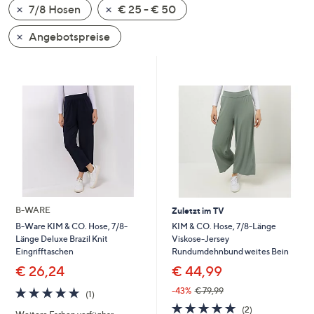
7/8 Hosen
€ 25 - € 50
oder
wischen
Angebotspreise
Sie
auf
Touch-
Geräten
nach
links
bzw.
rechts,
um
diese
B-WARE
Zuletzt im TV
anzuzeigen.
KIM & CO. Hose, 7/8-Länge
B-Ware KIM & CO. Hose, 7/8-
Viskose-Jersey
Länge Deluxe Brazil Knit
Rundumdehnbund weites Bein
Eingrifftaschen
€ 44,99
€ 26,24
5.0
1
-43%
€ 79,99
(1)
von
Bewertungen
5.0
2
(2)