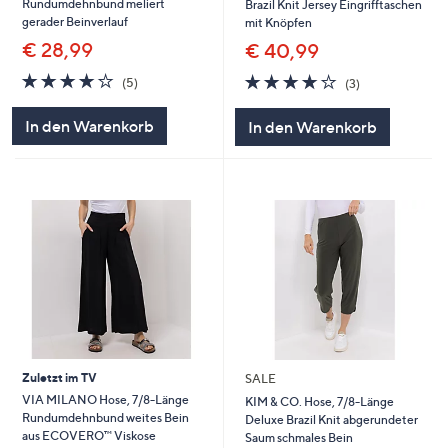
Rundumdehnbund meliert
Brazil Knit Jersey Eingrifftaschen
gerader Beinverlauf
mit Knöpfen
€ 28,99
€ 40,99
4.0
5
3.7
3
(5)
(3)
von
Bewertungen
von
Bewertungen
5
5
In den Warenkorb
In den Warenkorb
Zuletzt im TV
SALE
VIA MILANO Hose, 7/8-Länge
KIM & CO. Hose, 7/8-Länge
Rundumdehnbund weites Bein
Deluxe Brazil Knit abgerundeter
aus ECOVERO™ Viskose
Saum schmales Bein