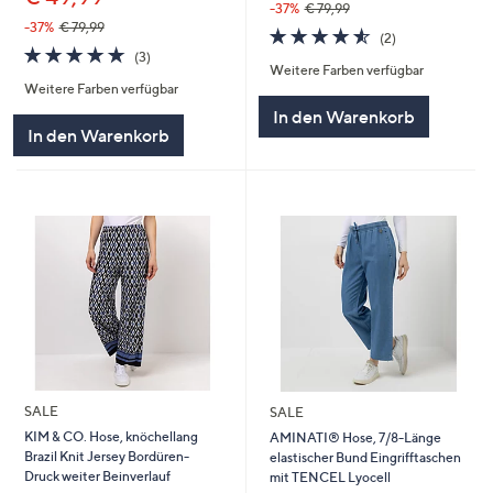
-37%
€ 79,99
-37%
€ 79,99
4.5
2
(2)
4.7
3
von
Bewertungen
(3)
Weitere Farben verfügbar
von
Bewertungen
5
Weitere Farben verfügbar
5
In den Warenkorb
In den Warenkorb
SALE
SALE
KIM & CO. Hose, knöchellang
AMINATI® Hose, 7/8-Länge
Brazil Knit Jersey Bordüren-
elastischer Bund Eingrifftaschen
Druck weiter Beinverlauf
mit TENCEL Lyocell