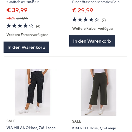
elastisch weites Bein
Eingrifftaschen schmales Bein
€ 39,99
€ 29,99
4.0
7
-46%
€ 74,99
(7)
von
Bewertungen
4.0
4
(4)
Weitere Farben verfügbar
5
von
Bewertungen
Weitere Farben verfügbar
5
In den Warenkorb
In den Warenkorb
SALE
SALE
VIA MILANO Hose, 7/8-Länge
KIM & CO. Hose, 7/8-Länge