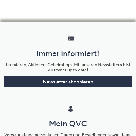
Hilfeseiten,
Service
und
Immer informiert!
Unternehmensinformationen
Premieren, Aktionen, Geheimtipps: Mit unseren Newslettern bist
du immer up to date!
Newsletter abonnieren
Mein QVC
Verwalte deine persönlichen Daten und Bestellungen sowie deine