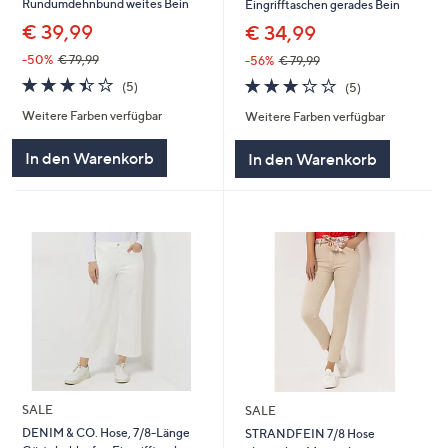
Rundumdehnbund weites Bein
Eingrifftaschen gerades Bein
€ 39,99
€ 34,99
-50%
€ 79,99
-56%
€ 79,99
3.4
5
3.2
5
(5)
(5)
von
Bewertungen
von
Bewertungen
Weitere Farben verfügbar
Weitere Farben verfügbar
5
5
In den Warenkorb
In den Warenkorb
SALE
SALE
DENIM & CO. Hose, 7/8-Länge
STRANDFEIN 7/8 Hose