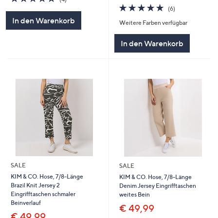
von
Bewertungen
4.7
6
(6)
5
von
Bewertungen
In den Warenkorb
Weitere Farben verfügbar
5
In den Warenkorb
SALE
SALE
KIM & CO. Hose, 7/8-Länge
KIM & CO. Hose, 7/8-Länge
Brazil Knit Jersey 2
Denim Jersey Eingrifftaschen
Eingrifftaschen schmaler
weites Bein
Beinverlauf
€ 49,99
€ 49,99