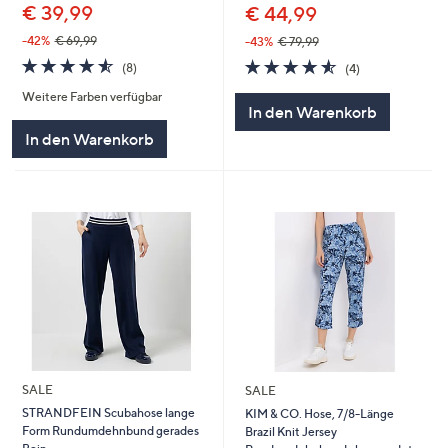
€ 39,99
€ 44,99
-42%
€ 69,99
-43%
€ 79,99
4.5
8
4.5
4
(8)
(4)
von
Bewertungen
von
Bewertungen
Weitere Farben verfügbar
5
5
In den Warenkorb
In den Warenkorb
SALE
SALE
STRANDFEIN Scubahose lange
KIM & CO. Hose, 7/8-Länge
Form Rundumdehnbund gerades
Brazil Knit Jersey