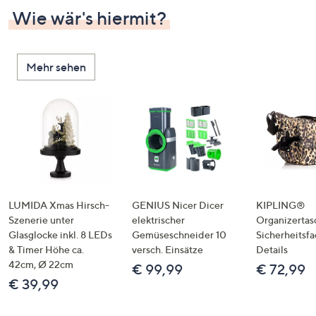
Wie wär's hiermit?
Mehr sehen
LUMIDA Xmas Hirsch-
GENIUS Nicer Dicer
KIPLING®
Szenerie unter
elektrischer
Organizertas
Glasglocke inkl. 8 LEDs
Gemüseschneider 10
Sicherheitsf
& Timer Höhe ca.
versch. Einsätze
Details
42cm, Ø 22cm
€ 99,99
€ 72,99
€ 39,99