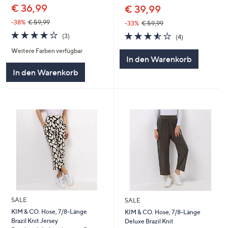
€ 36,99
€ 39,99
-38%
€ 59,99
-33%
€ 59,99
3.7
3
3.5
4
(3)
(4)
von
Bewertungen
von
Bewertungen
Weitere Farben verfügbar
5
5
In den Warenkorb
In den Warenkorb
SALE
SALE
KIM & CO. Hose, 7/8-Länge
KIM & CO. Hose, 7/8-Länge
Brazil Knit Jersey
Deluxe Brazil Knit