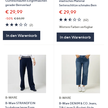
Gürtelschlaufen Eingrifftaschen
elastisches Material
gerader Beinverlauf
Seitenschlitze schmales Bein
€ 29,99
€ 29,99
2.5
62
-50%
€ 59,99
(62)
von
Bewertungen
3.0
2
(2)
Weitere Farben verfügbar
5
von
Bewertungen
5
In den Warenkorb
In den Warenkorb
B-WARE
B-WARE
B-Ware STRANDFEIN
B-Ware DENIM & CO. Jeans,
Scubahose lange Form
7/8-Länge 5-Pocket-Style