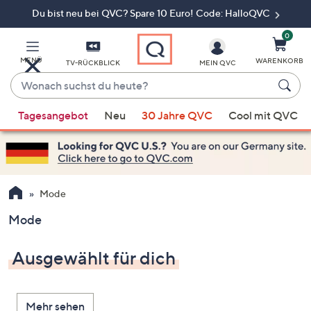
Du bist neu bei QVC? Spare 10 Euro! Code: HalloQVC
Zum
Hauptinhalt
springen
0
MENÜ
WARENKORB
TV-RÜCKBLICK
MEIN QVC
Wonach
suchst
Wenn
du
Tagesangebot
Neu
30 Jahre QVC
Cool mit QVC
Vorschläge
heute?
verfügbar
sind,
verwenden
Sie
Mode
die
Mode
Pfeiltasten
nach
Ausgewählt für dich
oben
und
nach
Mehr sehen
unten