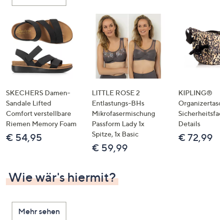
oder
wischen
Sie
auf
Touch-
Geräten
nach
links
SKECHERS Damen-
LITTLE ROSE 2
KIPLING®
bzw.
Sandale Lifted
Entlastungs-BHs
Organizertas
Comfort verstellbare
Mikrofasermischung
Sicherheitsf
rechts,
Riemen Memory Foam
Passform Lady 1x
Details
um
Spitze, 1x Basic
€ 54,95
€ 72,99
diese
€ 59,99
anzuzeigen.
Wie wär's hiermit?
Mehr sehen