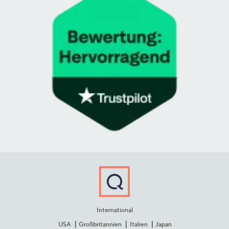
International
USA
Großbritannien
Italien
Japan