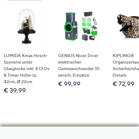
LUMIDA Xmas Hirsch-
GENIUS Nicer Dicer
KIPLING®
Szenerie unter
elektrischer
Organizertas
Glasglocke inkl. 8 LEDs
Gemüseschneider 10
Sicherheitsf
& Timer Höhe ca.
versch. Einsätze
Details
42cm, Ø 22cm
€ 99,99
€ 72,99
€ 39,99
Hilfeseiten,