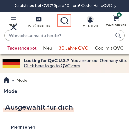
Du bist neu bei QVC? Spare 10 Euro! Code: HalloQVC
Zum
Hauptinhalt
springen
0
MENÜ
WARENKORB
TV-RÜCKBLICK
MEIN QVC
Wonach
suchst
Wenn
du
Tagesangebot
Neu
30 Jahre QVC
Cool mit QVC
Vorschläge
heute?
verfügbar
sind,
verwenden
Sie
Mode
die
Mode
Pfeiltasten
nach
Ausgewählt für dich
oben
und
nach
Mehr sehen
unten