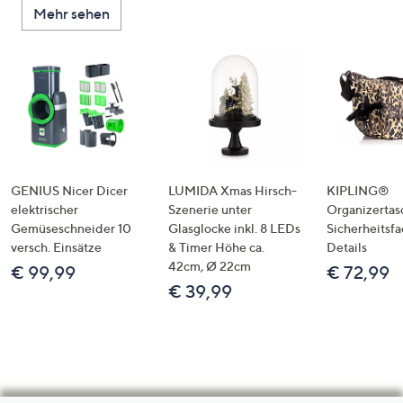
Mehr sehen
GENIUS Nicer Dicer
LUMIDA Xmas Hirsch-
KIPLING®
elektrischer
Szenerie unter
Organizertas
Gemüseschneider 10
Glasglocke inkl. 8 LEDs
Sicherheitsf
versch. Einsätze
& Timer Höhe ca.
Details
42cm, Ø 22cm
€ 99,99
€ 72,99
€ 39,99