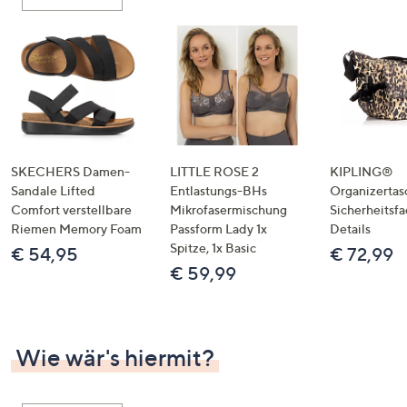
oder
wischen
Sie
auf
Touch-
Geräten
nach
links
SKECHERS Damen-
LITTLE ROSE 2
KIPLING®
bzw.
Sandale Lifted
Entlastungs-BHs
Organizertas
Comfort verstellbare
Mikrofasermischung
Sicherheitsf
rechts,
Riemen Memory Foam
Passform Lady 1x
Details
um
Spitze, 1x Basic
€ 54,95
€ 72,99
diese
€ 59,99
anzuzeigen.
Wie wär's hiermit?