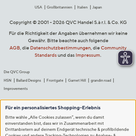
USA
Großbritannien
Italien
Japan
Copyright © 2001 - 2026 QVC Handel S.à r.l. & Co. KG
Für die Richtigkeit der Angaben übernehmen wir keine
Gewähr. Bitte beachte auch folgende
AGB
, die
Datenschutzbestimmungen
, die
Community
Standards
und das
Impressum
.
Die QVC Group
HSN
Ballard Designs
Frontgate
Garnet Hill
grandin road
Improvements
Für ein personalisiertes Shopping-Erlebnis
Bitte wähle „Alle Cookies zulassen“, wenn du damit
einverstanden bist, dass wir in Zusammenarbeit mit
Drittanbietern auf deinem Endgerät technische & profilbildende
Cookies und andere Tracking-Technologien zu Analyse- &