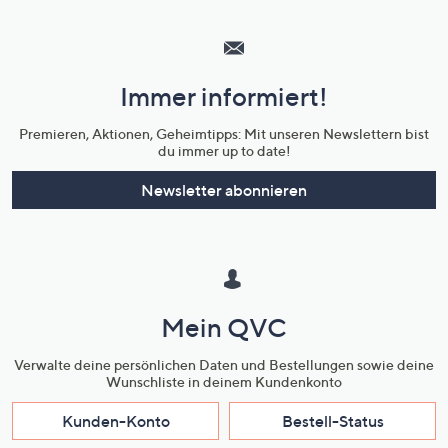
Hilfeseiten,
Service
und
Immer informiert!
Unternehmensinformationen
Premieren, Aktionen, Geheimtipps: Mit unseren Newslettern bist
du immer up to date!
Newsletter abonnieren
Mein QVC
Verwalte deine persönlichen Daten und Bestellungen sowie deine
Wunschliste in deinem Kundenkonto
Kunden-Konto
Bestell-Status