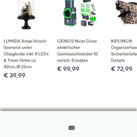
LUMIDA Xmas Hirsch-
GENIUS Nicer Dicer
KIPLING®
Szenerie unter
elektrischer
Organizertas
Glasglocke inkl. 8 LEDs
Gemüseschneider 10
Sicherheitsf
& Timer Höhe ca.
versch. Einsätze
Details
42cm, Ø 22cm
€ 99,99
€ 72,99
€ 39,99
Hilfeseiten,
Service
und