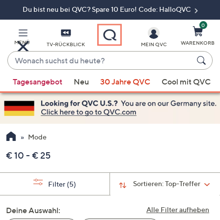
Du bist neu bei QVC? Spare 10 Euro! Code: HalloQVC
Zum
Hauptinhalt
springen
0
MENÜ
WARENKORB
TV-RÜCKBLICK
MEIN QVC
Wonach
suchst
Wenn
du
Tagesangebot
Neu
30 Jahre QVC
Cool mit QVC
Vorschläge
heute?
verfügbar
sind,
verwenden
Sie
Mode
die
€ 10 - € 25
Pfeiltasten
nach
oben
Sortieren:
Top-Treffer
Filter
(5)
und
nach
Deine Auswahl:
Alle Filter aufheben
unten