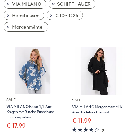
VIA MILANO
SCHIFFHAUER
oder
wischen
Hemdblusen
€ 10 - € 25
Sie
auf
Morgenmäntel
Touch-
Geräten
nach
links
bzw.
rechts,
um
diese
anzuzeigen.
SALE
SALE
VIA MILANO Bluse, 1/1-Arm
VIA MILANO Morgenmantel 1/1-
Kragen mit Rüsche Bindeband
Arm Bindeband gerippt
figurumspielend
€ 11,99
€ 17,99
4.0
1
(1)