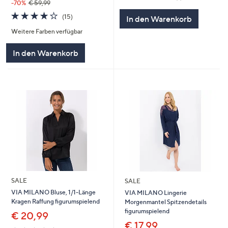
von
Bewertungen
-70%
€ 59,99
5
4.2
15
(15)
In den Warenkorb
von
Bewertungen
Weitere Farben verfügbar
5
In den Warenkorb
SALE
SALE
VIA MILANO Bluse, 1/1-Länge
VIA MILANO Lingerie
Kragen Raffung figurumspielend
Morgenmantel Spitzendetails
figurumspielend
€ 20,99
€ 17,99