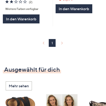
2.0
2
(2)
von
Bewertungen
In den Warenkorb
Weitere Farben verfügbar
5
In den Warenkorb
1
Ausgewählt für dich
Mehr sehen