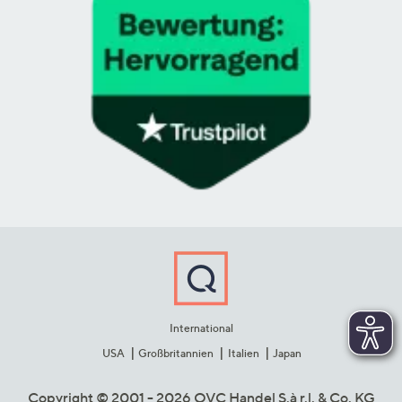
International
USA
Großbritannien
Italien
Japan
Copyright © 2001 - 2026 QVC Handel S.à r.l. & Co. KG