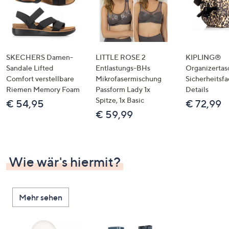
SKECHERS Damen-
LITTLE ROSE 2
KIPLING®
Sandale Lifted
Entlastungs-BHs
Organizertas
Comfort verstellbare
Mikrofasermischung
Sicherheitsf
Riemen Memory Foam
Passform Lady 1x
Details
Spitze, 1x Basic
€ 54,95
€ 72,99
€ 59,99
Wie wär's hiermit?
Mehr sehen