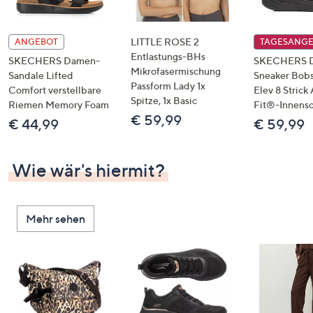
LITTLE ROSE 2
ANGEBOT
TAGESANG
Entlastungs-BHs
SKECHERS Damen-
SKECHERS 
Mikrofasermischung
Sandale Lifted
Sneaker Bobs
Passform Lady 1x
Comfort verstellbare
Elev 8 Strick
Spitze, 1x Basic
Riemen Memory Foam
Fit®-Innens
€ 59,99
€ 44,99
€ 59,99
Wie wär's hiermit?
Mehr sehen