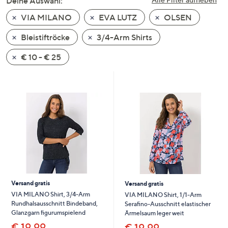
Deine Auswahl:
unten
VIA MILANO
EVA LUTZ
OLSEN
oder
wischen
Bleistiftröcke
3/4-Arm Shirts
Sie
auf
€ 10 - € 25
Touch-
Geräten
nach
links
bzw.
rechts,
um
diese
anzuzeigen.
Versand gratis
Versand gratis
VIA MILANO Shirt, 3/4-Arm
VIA MILANO Shirt, 1/1-Arm
Rundhalsausschnitt Bindeband,
Serafino-Ausschnitt elastischer
Glanzgarn figurumspielend
Ärmelsaum leger weit
€ 19,99
€ 19,99