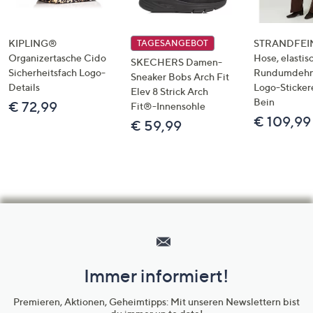
KIPLING®
STRANDFEIN
TAGESANGEBOT
Organizertasche Cido
Hose, elastis
SKECHERS Damen-
Sicherheitsfach Logo-
Rundumdeh
Sneaker Bobs Arch Fit
Details
Logo-Sticker
Elev 8 Strick Arch
Bein
€ 72,99
Fit®-Innensohle
€ 109,99
€ 59,99
Hilfeseiten,
Service
und
Immer informiert!
Unternehmensinformationen
Premieren, Aktionen, Geheimtipps: Mit unseren Newslettern bist