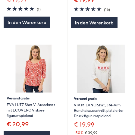
5.0
1
4.7
16
(1)
(16)
von
Bewertungen
von
Bewertungen
5
5
In den Warenkorb
In den Warenkorb
Versand gratis
Versand gratis
EVA LUTZ Shirt V-Ausschnitt
VIA MILANO Shirt, 3/4-Arm
mit ECOVERO Viskose
Rundhalsausschnitt platzierter
figurumspielend
Druck figurumspielend
€ 20,99
€ 19,99
-50%
€ 39,99