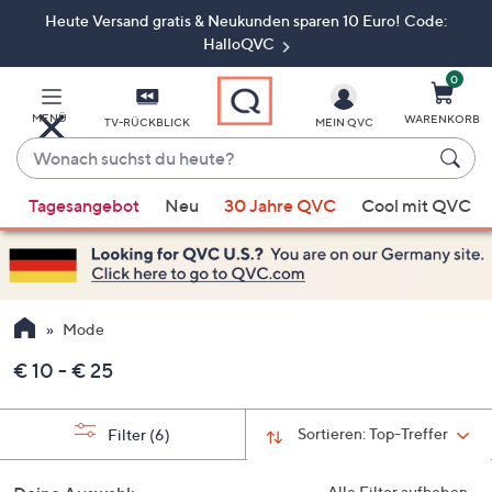
Heute Versand gratis & Neukunden sparen 10 Euro! Code:
Zum
Hauptinhalt
HalloQVC
springen
0
MENÜ
WARENKORB
TV-RÜCKBLICK
MEIN QVC
Wonach
suchst
Wenn
du
Tagesangebot
Neu
30 Jahre QVC
Cool mit QVC
Vorschläge
heute?
verfügbar
sind,
verwenden
Sie
Mode
die
€ 10 - € 25
Pfeiltasten
nach
oben
Sortieren:
Top-Treffer
Filter
(6)
und
nach
Alle Filter aufheben