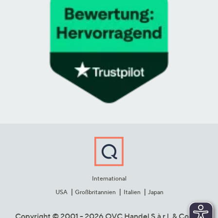
International
USA
Großbritannien
Italien
Japan
Copyright © 2001 - 2026 QVC Handel S.à r.l. & Co. KG