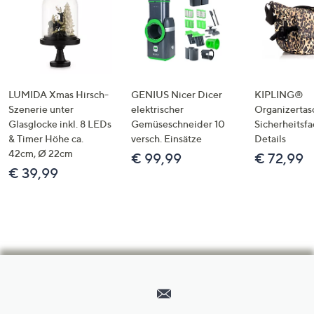
LUMIDA Xmas Hirsch-
GENIUS Nicer Dicer
KIPLING®
Szenerie unter
elektrischer
Organizertas
Glasglocke inkl. 8 LEDs
Gemüseschneider 10
Sicherheitsf
& Timer Höhe ca.
versch. Einsätze
Details
42cm, Ø 22cm
€ 99,99
€ 72,99
€ 39,99
Hilfeseiten,
Service
und