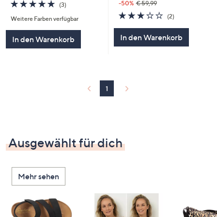
5.0
3
-50%
€ 59,99
(3)
von
Bewertungen
3.0
2
(2)
Weitere Farben verfügbar
5
von
Bewertungen
5
In den Warenkorb
In den Warenkorb
1
Ausgewählt für dich
Mehr sehen