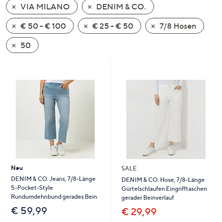
VIA MILANO
DENIM & CO.
oder
wischen
€ 50 - € 100
€ 25 - € 50
7/8 Hosen
Sie
auf
50
Touch-
Geräten
nach
links
bzw.
rechts,
um
diese
anzuzeigen.
Neu
SALE
DENIM & CO. Jeans, 7/8-Länge
DENIM & CO. Hose, 7/8-Länge
5-Pocket-Style
Gürtelschlaufen Eingrifftaschen
Rundumdehnbund gerades Bein
gerader Beinverlauf
€ 59,99
€ 29,99