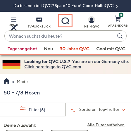
Du bist neu bei QVC? Spare 10 Euro! Code: HalloQVC
Zum
Hauptinhalt
springen
0
MENÜ
WARENKORB
TV-RÜCKBLICK
MEIN QVC
Wonach
suchst
Wenn
du
Tagesangebot
Neu
30 Jahre QVC
Cool mit QVC
Vorschläge
heute?
verfügbar
sind,
verwenden
Sie
Mode
die
50 - 7/8 Hosen
Pfeiltasten
nach
oben
Sortieren:
Top-Treffer
Filter
(6)
und
nach
Deine Auswahl:
Alle Filter aufheben
unten