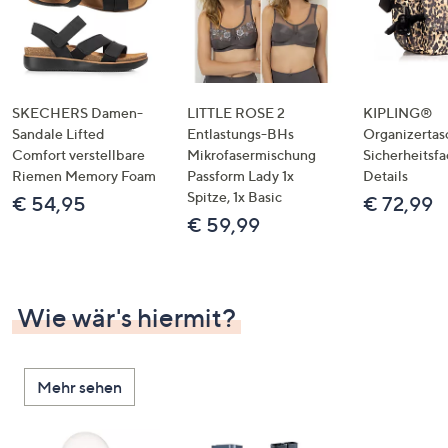
SKECHERS Damen-
LITTLE ROSE 2
KIPLING®
Sandale Lifted
Entlastungs-BHs
Organizertas
Comfort verstellbare
Mikrofasermischung
Sicherheitsf
Riemen Memory Foam
Passform Lady 1x
Details
Spitze, 1x Basic
€ 54,95
€ 72,99
€ 59,99
Wie wär's hiermit?
Mehr sehen