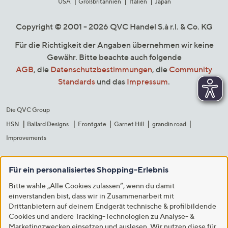
USA
Großbritannien
Italien
Japan
Copyright © 2001 - 2026 QVC Handel S.à r.l. & Co. KG
Für die Richtigkeit der Angaben übernehmen wir keine
Gewähr. Bitte beachte auch folgende
AGB
, die
Datenschutzbestimmungen
, die
Community
Standards
und das
Impressum
.
Die QVC Group
HSN
Ballard Designs
Frontgate
Garnet Hill
grandin road
Improvements
Für ein personalisiertes Shopping-Erlebnis
Bitte wähle „Alle Cookies zulassen“, wenn du damit
einverstanden bist, dass wir in Zusammenarbeit mit
Drittanbietern auf deinem Endgerät technische & profilbildende
Cookies und andere Tracking-Technologien zu Analyse- &
Marketingzwecken einsetzen und auslesen. Wir nutzen diese für