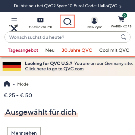
Du bist neu bei QVC? Spare 10 Euro! Code: HalloQVC
Zum
Hauptinhalt
springen
0
MENÜ
WARENKORB
TV-RÜCKBLICK
MEIN QVC
Wonach
suchst
Wenn
du
Tagesangebot
Neu
30 Jahre QVC
Cool mit QVC
Vorschläge
heute?
verfügbar
sind,
verwenden
Sie
Mode
die
€ 25 - € 50
Pfeiltasten
nach
Ausgewählt für dich
oben
und
nach
Mehr sehen
unten