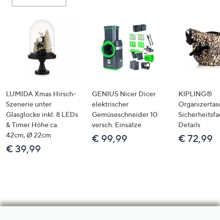
LUMIDA Xmas Hirsch-
GENIUS Nicer Dicer
KIPLING®
Szenerie unter
elektrischer
Organizertas
Glasglocke inkl. 8 LEDs
Gemüseschneider 10
Sicherheitsf
& Timer Höhe ca.
versch. Einsätze
Details
42cm, Ø 22cm
€ 99,99
€ 72,99
€ 39,99
Hilfeseiten,