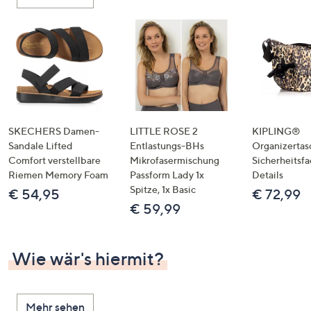
oder
wischen
Sie
auf
Touch-
Geräten
nach
links
SKECHERS Damen-
LITTLE ROSE 2
KIPLING®
bzw.
Sandale Lifted
Entlastungs-BHs
Organizertas
Comfort verstellbare
Mikrofasermischung
Sicherheitsf
rechts,
Riemen Memory Foam
Passform Lady 1x
Details
um
Spitze, 1x Basic
€ 54,95
€ 72,99
diese
€ 59,99
anzuzeigen.
Wie wär's hiermit?
Mehr sehen