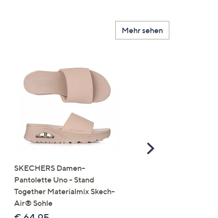
Mehr sehen
Scroll
Right
SKECHERS Damen-
JERYMOOD HOMEWEA
Pantolette Uno - Stand
Tops Mikrofaser Seitensc
Together Materialmix Skech-
leger weit
Air® Sohle
€ 24,99
€ 64,95