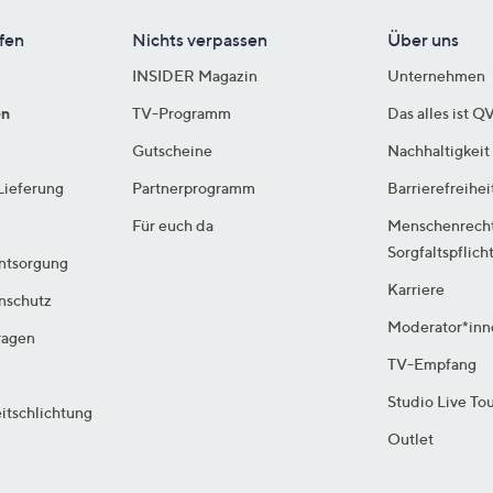
fen
Nichts verpassen
Über uns
INSIDER Magazin
Unternehmen
en
TV-Programm
Das alles ist Q
Gutscheine
Nachhaltigkeit
Lieferung
Partnerprogramm
Barrierefreihei
Für euch da
Menschenrech
Sorgfaltspflich
ntsorgung
Karriere
enschutz
Moderator*inn
ragen
TV-Empfang
Studio Live To
itschlichtung
Outlet