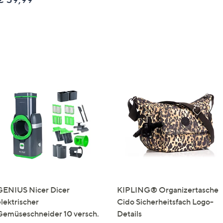
GENIUS Nicer Dicer
KIPLING® Organizertasche
elektrischer
Cido Sicherheitsfach Logo-
Gemüseschneider 10 versch.
Details