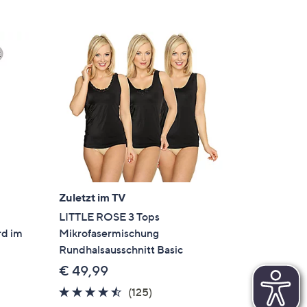
Zuletzt im TV
LITTLE ROSE 3 Tops
rd im
Mikrofasermischung
Rundhalsausschnitt Basic
€ 49,99
4.4
125
(125)