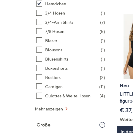
Si
Hemdchen
au
3/4 Hosen
(1)
T
3/4-Arm Shirts
(7)
G
n
7/8 Hosen
(5)
li
Blazer
(1)
b
Blousons
(1)
re
Blusenshirts
(1)
u
di
Boxershorts
(1)
an
Bustiers
(2)
Neu
Cardigan
(11)
LITTL
Culottes & Weite Hosen
(4)
figurb
Mehr anzeigen
€ 37
Weite
Größe
In de