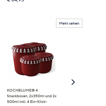
Mehr sehen
Scroll
Right
KOCHBLUME® 4
you:ly Pure Protein Limo
Snackboxen, 2x350ml und 2x
Lysin 575g für 25 Portio
500ml inkl. 4 Ein-Klick-
€ 49,99