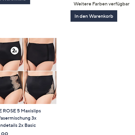
von
Bewertu
Weitere Farben verfügbar
5
In den Warenkorb
E ROSE 5 Maxislips
fasermischung 3x
ndetails 2x Basic
,99