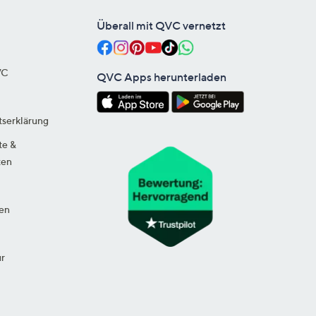
Überall mit QVC vernetzt
VC
QVC Apps herunterladen
tserklärung
te &
ten
en
ur