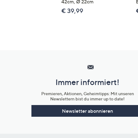
42cm, Ø 22cm
€ 39,99
Hilfeseiten,
Service
und
Immer informiert!
Unternehmensinformationen
Premieren, Aktionen, Geheimtipps: Mit unseren
Newslettern bist du immer up to date!
Newsletter abonnieren