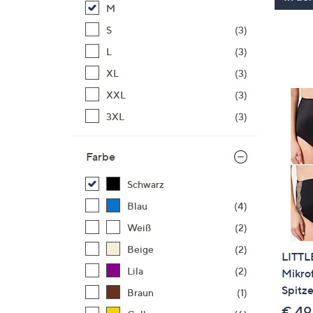
M
S
(3)
L
(3)
XL
(3)
XXL
(3)
3XL
(3)
Farbe
Schwarz
Blau
(4)
Weiß
(2)
Beige
(2)
LITTL
Lila
(2)
Mikro
Spitze
Braun
(1)
€ 49