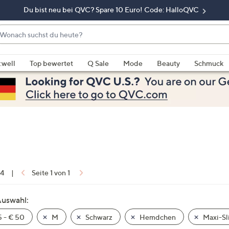
Du bist neu bei QVC? Spare 10 Euro! Code: HalloQVC
onach
chst
enn
u
rschläge
:well
Top bewertet
Q Sale
Mode
Beauty
Schmuck
eute?
rfügbar
nd,
erwenden
e
e
eiltasten
ach
ben
nd
 4
|
Seite 1 von 1
ach
nten
Auswahl:
der
 - € 50
M
Schwarz
Hemdchen
Maxi-Sl
ischen