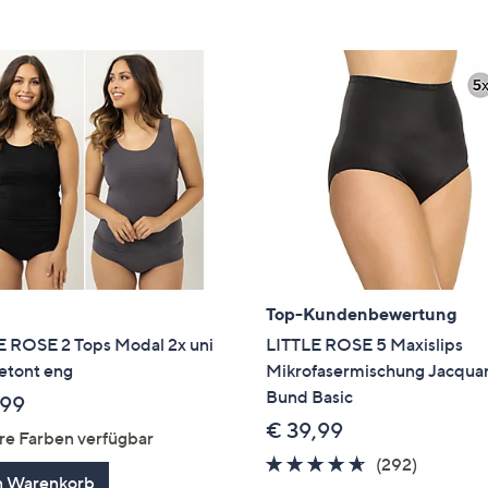
e
f
ouch-
eräten
ach
nks
zw.
chts,
m
ese
zuzeigen.
Top-Kundenbewertung
E ROSE 2 Tops Modal 2x uni
LITTLE ROSE 5 Maxislips
etont eng
Mikrofasermischung Jacqua
Bund Basic
,99
€ 39,99
re Farben verfügbar
4.6
292
(292)
n Warenkorb