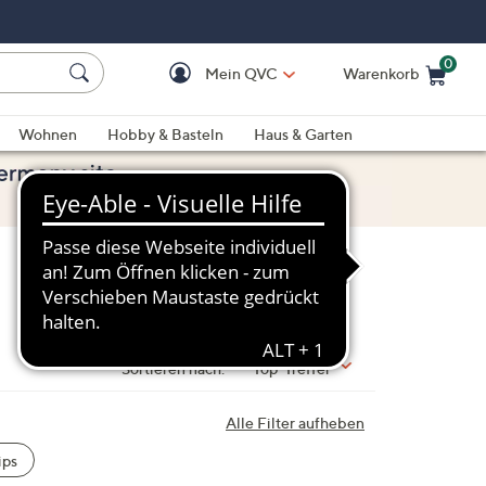
0
Mein QVC
Warenkorb
Einkaufswagen ist le
Wohnen
Hobby & Basteln
Haus & Garten
Sortieren nach:
Top-Treffer
Alle Filter aufheben
ips