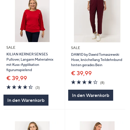
SALE
SALE
KILIAN KERNER SENSES
DAWID by Dawid Tomaszewski
Pullover, Langarm Materialmix
Hose, knöchellang Teildehnbund
mit Kuss-Applikation
hinten gerades Bein
figurumspielend
€ 39,99
€ 39,99
4.2
8
(8)
4.3
3
von
Bewertungen
(3)
von
Bewertungen
5
In den Warenkorb
5
In den Warenkorb