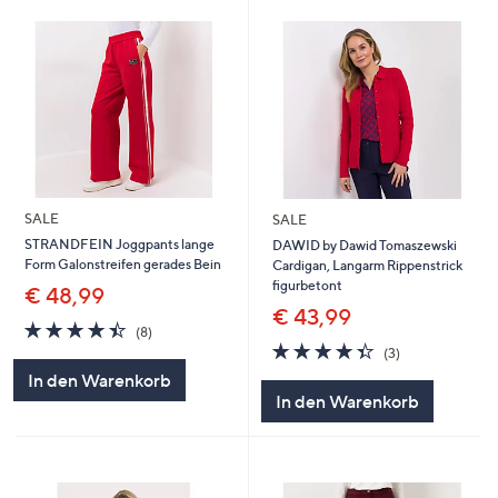
SALE
SALE
STRANDFEIN Joggpants lange
DAWID by Dawid Tomaszewski
Form Galonstreifen gerades Bein
Cardigan, Langarm Rippenstrick
figurbetont
€ 48,99
€ 43,99
4.4
8
(8)
von
Bewertungen
4.3
3
(3)
5
von
Bewertungen
In den Warenkorb
5
In den Warenkorb