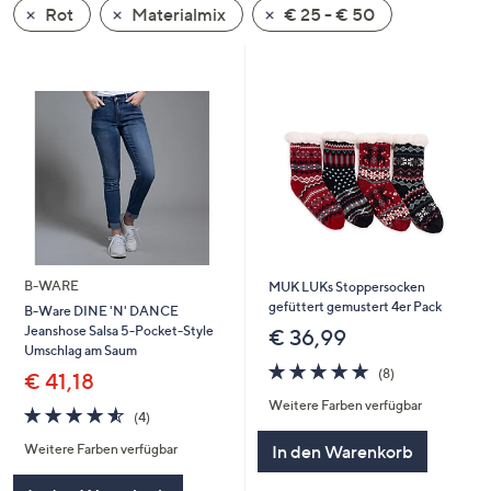
Rot
Materialmix
€ 25 - € 50
oder
wischen
Sie
auf
Touch-
Geräten
nach
links
bzw.
rechts,
um
B-WARE
MUK LUKs Stoppersocken
diese
gefüttert gemustert 4er Pack
B-Ware DINE 'N' DANCE
Jeanshose Salsa 5-Pocket-Style
anzuzeigen.
€ 36,99
Umschlag am Saum
5.0
8
(8)
€ 41,18
von
Bewertungen
Weitere Farben verfügbar
5
4.5
4
(4)
von
Bewertungen
In den Warenkorb
Weitere Farben verfügbar
5