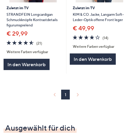
Zuletzt im TV
Zuletzt im TV
STRANDFEIN Longcardigan
KIM & CO. Jacke, Langarm Soft-
Schmuckknöpfe Kontrastdetails
Leder-Optik offene Front leger
figurumspielend
€ 49,99
€ 29,99
3.9
14
(14)
4.5
21
von
Bewertungen
(21)
Weitere Farben verfügbar
von
Bewertungen
5
Weitere Farben verfügbar
5
In den Warenkorb
In den Warenkorb
1
Ausgewählt für dich