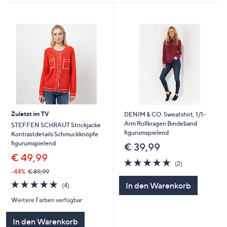
Zuletzt im TV
DENIM & CO. Sweatshirt, 1/1-
Arm Rollkragen Bindeband
STEFFEN SCHRAUT Strickjacke
figurumspielend
Kontrastdetails Schmuckknöpfe
figurumspielend
€ 39,99
€ 49,99
5.0
2
(2)
von
Bewertungen
-44%
€ 89,99
5
5.0
4
In den Warenkorb
(4)
von
Bewertungen
Weitere Farben verfügbar
5
In den Warenkorb