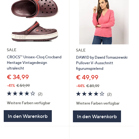
SALE
SALE
CROCS™ Unisex-Cloq Crocband
DAWID by Dawid Tomaszewski
Heritage Vintagedesign
Pullover V-Ausschnitt
ultraleicht
figurumspielend
€ 34,99
€ 49,99
-41%
€ 59,99
-44%
€ 89,99
4.0
2
4.0
2
(2)
(2)
von
Bewertungen
von
Bewertungen
Weitere Farben verfügbar
Weitere Farben verfügbar
5
5
In den Warenkorb
In den Warenkorb