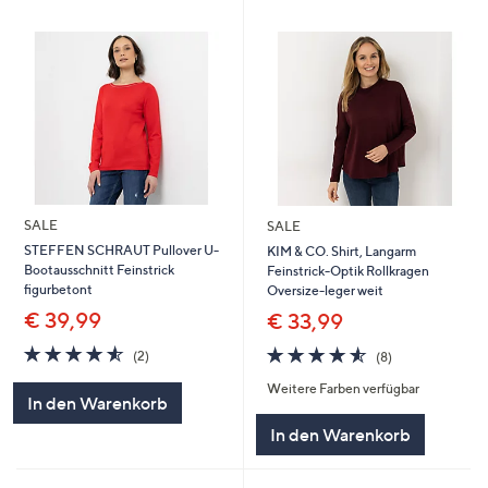
SALE
SALE
STEFFEN SCHRAUT Pullover U-
KIM & CO. Shirt, Langarm
Bootausschnitt Feinstrick
Feinstrick-Optik Rollkragen
figurbetont
Oversize-leger weit
€ 39,99
€ 33,99
4.5
2
4.5
8
(2)
(8)
von
Bewertungen
von
Bewertungen
Weitere Farben verfügbar
5
5
In den Warenkorb
In den Warenkorb