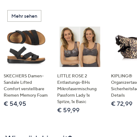
Mehr sehen
SKECHERS Damen-
LITTLE ROSE 2
KIPLING®
Sandale Lifted
Entlastungs-BHs
Organizertas
Comfort verstellbare
Mikrofasermischung
Sicherheitsf
Riemen Memory Foam
Passform Lady 1x
Details
Spitze, 1x Basic
€ 54,95
€ 72,99
€ 59,99