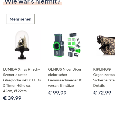
Wie wär's hiermit?
Mehr sehen
LUMIDA Xmas Hirsch-
GENIUS Nicer Dicer
KIPLING®
Szenerie unter
elektrischer
Organizertas
Glasglocke inkl. 8 LEDs
Gemüseschneider 10
Sicherheitsf
& Timer Höhe ca.
versch. Einsätze
Details
42cm, Ø 22cm
€ 99,99
€ 72,99
€ 39,99