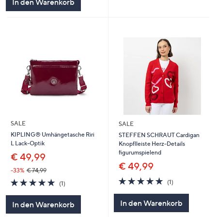
In den Warenkorb
SALE
SALE
KIPLING® Umhängetasche Riri
STEFFEN SCHRAUT Cardigan
L Lack-Optik
Knopflleiste Herz-Details
figurumspielend
€ 49,99
€ 49,99
-33%
€ 74,99
5.0
1
5.0
1
(1)
(1)
von
Bewertungen
von
Bewertungen
5
5
In den Warenkorb
In den Warenkorb