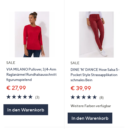
SALE
SALE
VIA MILANO Pullover, 3/4-Arm
DINE 'N' DANCE Hose Salsa 5-
Raglanärmel Rundhalsausschnitt
Pocket Style Strassapplikation
figurumspielend
schmales Bein
€ 27,99
€ 39,99
4.7
3
4.6
8
(3)
(8)
von
Bewertungen
von
Bewertungen
Weitere Farben verfügbar
5
5
In den Warenkorb
In den Warenkorb