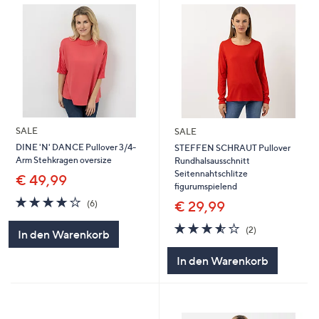
SALE
SALE
DINE 'N' DANCE Pullover 3/4-
STEFFEN SCHRAUT Pullover
Arm Stehkragen oversize
Rundhalsausschnitt
Seitennahtschlitze
€ 49,99
figurumspielend
3.7
6
€ 29,99
(6)
von
Bewertungen
5
3.5
2
(2)
In den Warenkorb
von
Bewertungen
5
In den Warenkorb