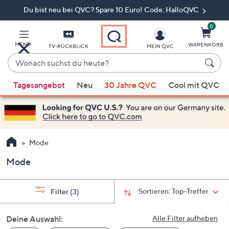
Du bist neu bei QVC? Spare 10 Euro! Code: HalloQVC
Zum
Hauptinhalt
springen
0
MENÜ
WARENKORB
TV-RÜCKBLICK
MEIN QVC
Wonach
suchst
Wenn
du
Tagesangebot
Neu
30 Jahre QVC
Cool mit QVC
Vorschläge
heute?
verfügbar
sind,
verwenden
Sie
Mode
die
Mode
Pfeiltasten
nach
oben
Sortieren:
Top-Treffer
Filter
(3)
und
nach
Deine Auswahl:
Alle Filter aufheben
unten