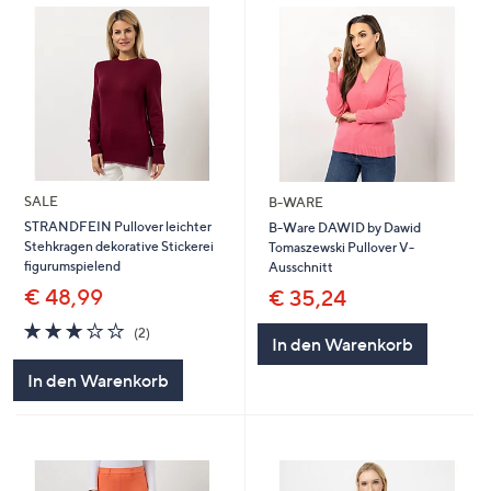
SALE
B-WARE
STRANDFEIN Pullover leichter
B-Ware DAWID by Dawid
Stehkragen dekorative Stickerei
Tomaszewski Pullover V-
figurumspielend
Ausschnitt
€ 48,99
€ 35,24
3.0
2
(2)
In den Warenkorb
von
Bewertungen
5
In den Warenkorb