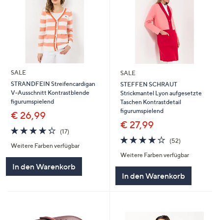
SALE
SALE
STRANDFEIN Streifencardigan
STEFFEN SCHRAUT
V-Ausschnitt Kontrastblende
Strickmantel Lyon aufgesetzte
figurumspielend
Taschen Kontrastdetail
figurumspielend
€ 26,99
€ 27,99
4.2
17
(17)
von
Bewertungen
4.2
52
(52)
Weitere Farben verfügbar
5
von
Bewertungen
Weitere Farben verfügbar
5
In den Warenkorb
In den Warenkorb