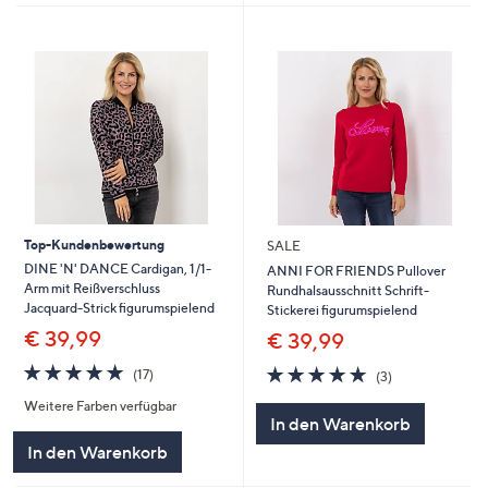
Top-Kundenbewertung
SALE
DINE 'N' DANCE Cardigan, 1/1-
ANNI FOR FRIENDS Pullover
Arm mit Reißverschluss
Rundhalsausschnitt Schrift-
Jacquard-Strick figurumspielend
Stickerei figurumspielend
€ 39,99
€ 39,99
4.8
17
4.7
3
(17)
(3)
von
Bewertungen
von
Bewertungen
Weitere Farben verfügbar
5
5
In den Warenkorb
In den Warenkorb