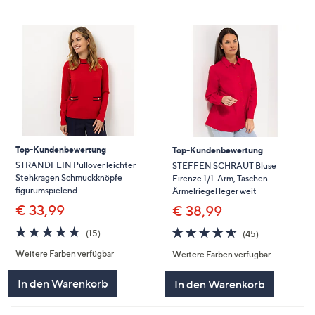
Top-Kundenbewertung
Top-Kundenbewertung
STRANDFEIN Pullover leichter
STEFFEN SCHRAUT Bluse
Stehkragen Schmuckknöpfe
Firenze 1/1-Arm, Taschen
figurumspielend
Ärmelriegel leger weit
€ 33,99
€ 38,99
4.6
15
4.6
45
(15)
(45)
von
Bewertungen
von
Bewertungen
Weitere Farben verfügbar
Weitere Farben verfügbar
5
5
In den Warenkorb
In den Warenkorb