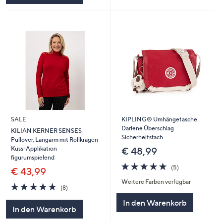
SALE
KIPLING® Umhängetasche
Darlene Überschlag
KILIAN KERNER SENSES
Sicherheitsfach
Pullover, Langarm mit Rollkragen
Kuss-Applikation
€ 48,99
figurumspielend
4.8
5
(5)
€ 43,99
von
Bewertungen
Weitere Farben verfügbar
5
4.9
8
(8)
von
Bewertungen
In den Warenkorb
5
In den Warenkorb