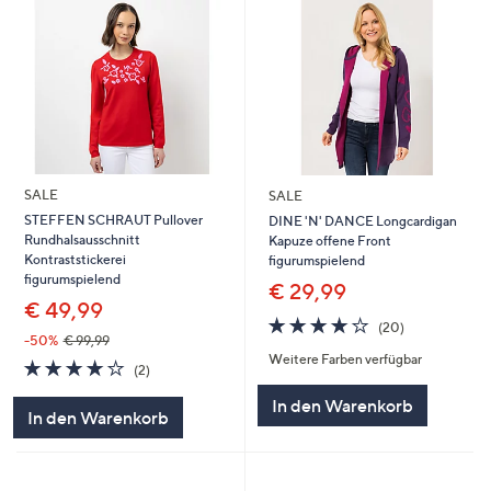
SALE
SALE
STEFFEN SCHRAUT Pullover
DINE 'N' DANCE Longcardigan
Rundhalsausschnitt
Kapuze offene Front
Kontraststickerei
figurumspielend
figurumspielend
€ 29,99
€ 49,99
3.9
20
(20)
von
Bewertungen
-50%
€ 99,99
Weitere Farben verfügbar
5
4.0
2
(2)
von
Bewertungen
In den Warenkorb
5
In den Warenkorb