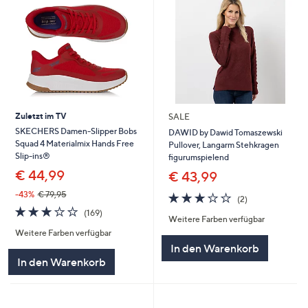
Zuletzt im TV
SALE
SKECHERS Damen-Slipper Bobs
DAWID by Dawid Tomaszewski
Squad 4 Materialmix Hands Free
Pullover, Langarm Stehkragen
Slip-ins®
figurumspielend
€ 44,99
€ 43,99
-43%
€ 79,95
3.0
2
(2)
von
Bewertungen
3.0
169
(169)
Weitere Farben verfügbar
5
von
Bewertungen
Weitere Farben verfügbar
5
In den Warenkorb
In den Warenkorb