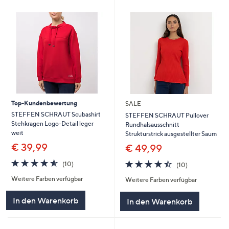
Top-Kundenbewertung
SALE
STEFFEN SCHRAUT Scubashirt
STEFFEN SCHRAUT Pullover
Stehkragen Logo-Detail leger
Rundhalsausschnitt
weit
Strukturstrick ausgestellter Saum
€ 39,99
€ 49,99
4.5
10
4.4
10
(10)
(10)
von
Bewertungen
von
Bewertungen
Weitere Farben verfügbar
5
Weitere Farben verfügbar
5
In den Warenkorb
In den Warenkorb