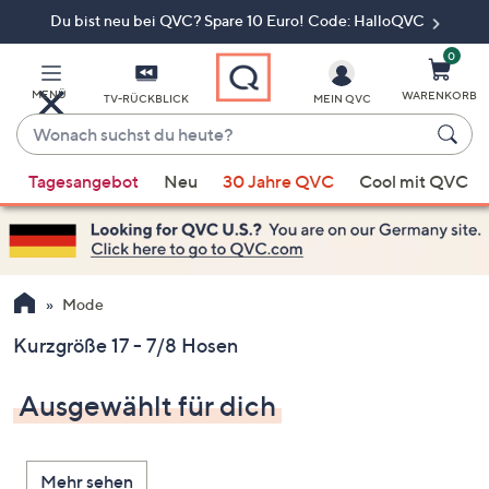
Du bist neu bei QVC? Spare 10 Euro! Code: HalloQVC
Zum
Hauptinhalt
springen
0
MENÜ
WARENKORB
TV-RÜCKBLICK
MEIN QVC
Wonach
suchst
Wenn
du
Tagesangebot
Neu
30 Jahre QVC
Cool mit QVC
Vorschläge
heute?
verfügbar
sind,
verwenden
Sie
Mode
die
Kurzgröße 17 - 7/8 Hosen
Pfeiltasten
nach
Ausgewählt für dich
oben
und
nach
Mehr sehen
unten