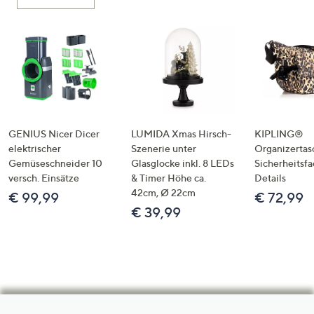
GENIUS Nicer Dicer
LUMIDA Xmas Hirsch-
KIPLING®
elektrischer
Szenerie unter
Organizertas
Gemüseschneider 10
Glasglocke inkl. 8 LEDs
Sicherheitsf
versch. Einsätze
& Timer Höhe ca.
Details
42cm, Ø 22cm
€ 99,99
€ 72,99
€ 39,99
Hilfeseiten,