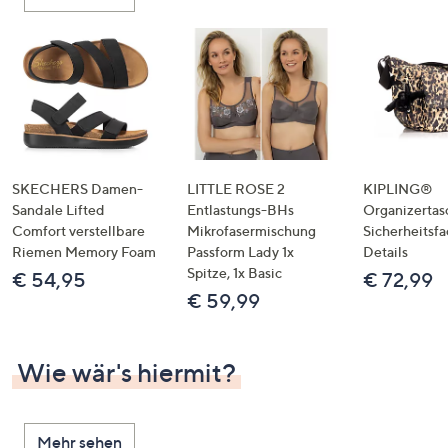
oder
wischen
Sie
auf
Touch-
Geräten
nach
links
SKECHERS Damen-
LITTLE ROSE 2
KIPLING®
bzw.
Sandale Lifted
Entlastungs-BHs
Organizertas
Comfort verstellbare
Mikrofasermischung
Sicherheitsf
rechts,
Riemen Memory Foam
Passform Lady 1x
Details
um
Spitze, 1x Basic
€ 54,95
€ 72,99
diese
€ 59,99
anzuzeigen.
Wie wär's hiermit?
Mehr sehen