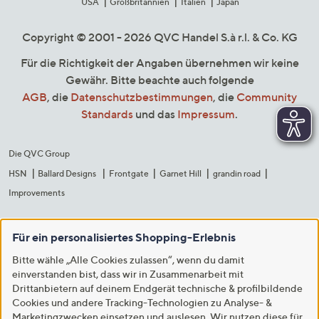
USA
Großbritannien
Italien
Japan
Copyright © 2001 - 2026 QVC Handel S.à r.l. & Co. KG
Für die Richtigkeit der Angaben übernehmen wir keine
Gewähr. Bitte beachte auch folgende
AGB
, die
Datenschutzbestimmungen
, die
Community
Standards
und das
Impressum
.
Die QVC Group
HSN
Ballard Designs
Frontgate
Garnet Hill
grandin road
Improvements
Für ein personalisiertes Shopping-Erlebnis
Bitte wähle „Alle Cookies zulassen“, wenn du damit
einverstanden bist, dass wir in Zusammenarbeit mit
Drittanbietern auf deinem Endgerät technische & profilbildende
Cookies und andere Tracking-Technologien zu Analyse- &
Marketingzwecken einsetzen und auslesen. Wir nutzen diese für