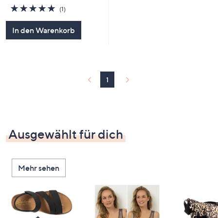
5.0
1
(1)
von
Bewertungen
5
In den Warenkorb
1
Ausgewählt für dich
Mehr sehen