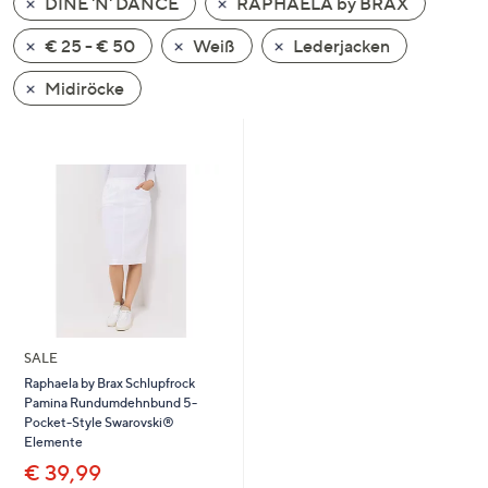
DINE 'N' DANCE
RAPHAELA by BRAX
oder
wischen
€ 25 - € 50
Weiß
Lederjacken
Sie
Midiröcke
auf
Touch-
Geräten
nach
links
bzw.
rechts,
um
diese
anzuzeigen.
SALE
Raphaela by Brax Schlupfrock
Pamina Rundumdehnbund 5-
Pocket-Style Swarovski®
Elemente
€ 39,99