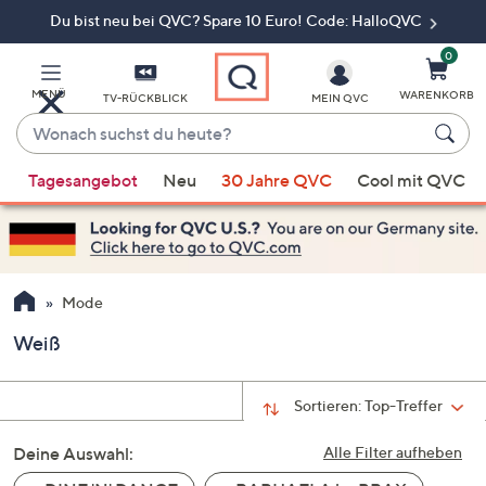
Du bist neu bei QVC? Spare 10 Euro! Code: HalloQVC
Zum
Hauptinhalt
springen
0
MENÜ
WARENKORB
TV-RÜCKBLICK
MEIN QVC
Wonach
suchst
Wenn
du
Tagesangebot
Neu
30 Jahre QVC
Cool mit QVC
Vorschläge
heute?
verfügbar
sind,
verwenden
Sie
Mode
die
Weiß
Pfeiltasten
nach
oben
Sortieren:
Top-Treffer
und
Deine Auswahl:
nach
Alle Filter aufheben
unten