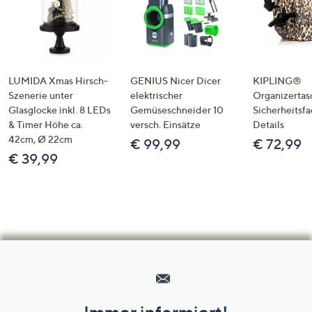
LUMIDA Xmas Hirsch-
GENIUS Nicer Dicer
KIPLING®
Szenerie unter
elektrischer
Organizertas
Glasglocke inkl. 8 LEDs
Gemüseschneider 10
Sicherheitsf
& Timer Höhe ca.
versch. Einsätze
Details
42cm, Ø 22cm
€ 99,99
€ 72,99
€ 39,99
Hilfeseiten,
Service
und