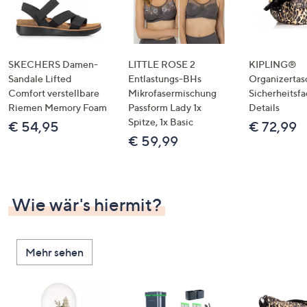
SKECHERS Damen-
LITTLE ROSE 2
KIPLING®
Sandale Lifted
Entlastungs-BHs
Organizertas
Comfort verstellbare
Mikrofasermischung
Sicherheitsf
Riemen Memory Foam
Passform Lady 1x
Details
Spitze, 1x Basic
€ 54,95
€ 72,99
€ 59,99
Wie wär's hiermit?
Mehr sehen