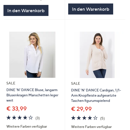
5
In den Warenkorb
In den Warenkorb
SALE
SALE
DINE 'N' DANCE Bluse, langarm
DINE 'N' DANCE Cardigan, 1/1-
Blusenkragen Manschetten leger
Arm Knopfleiste aufgesetzte
weit
Taschen figurumspielend
€ 33,99
€ 29,99
4.0
3
4.0
5
(3)
(5)
von
Bewertungen
von
Bewertungen
Weitere Farben verfügbar
Weitere Farben verfügbar
5
5