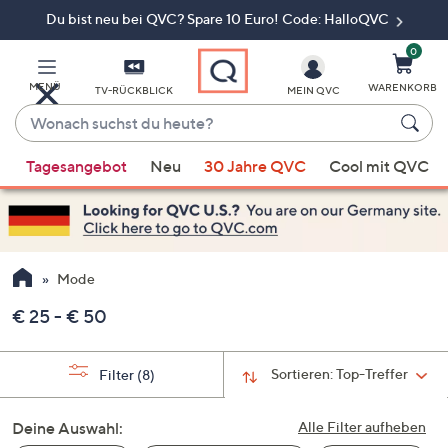
Du bist neu bei QVC? Spare 10 Euro! Code: HalloQVC
Zum
Hauptinhalt
springen
0
MENÜ
WARENKORB
TV-RÜCKBLICK
MEIN QVC
Wonach
suchst
Wenn
du
Tagesangebot
Neu
30 Jahre QVC
Cool mit QVC
Vorschläge
heute?
verfügbar
sind,
verwenden
Sie
Mode
die
€ 25 - € 50
Pfeiltasten
nach
oben
Sortieren:
Top-Treffer
Filter
(8)
und
nach
Deine Auswahl:
Alle Filter aufheben
unten