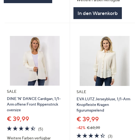
5
In den Warenkorb
SALE
SALE
DINE 'N' DANCE Cardigan, 1/1-
EVA LUTZ Jerseybluse, 1/1-Arm
Arm offene Front Rippenstrick
Knopfleiste Kragen
oversize
figurumspielend
€ 39,99
€ 39,99
4.4
5
-42%
€ 69,99
(5)
von
Bewertungen
4.3
3
(3)
Weitere Farben verfügbar
5
von
Bewertungen