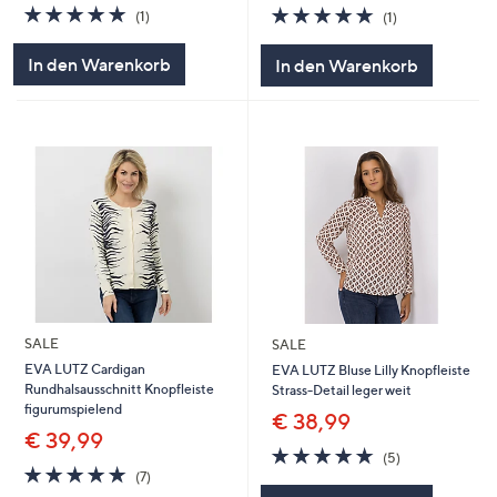
5.0
1
5.0
1
(1)
(1)
von
Bewertungen
von
Bewertungen
5
5
In den Warenkorb
In den Warenkorb
SALE
SALE
EVA LUTZ Cardigan
EVA LUTZ Bluse Lilly Knopfleiste
Rundhalsausschnitt Knopfleiste
Strass-Detail leger weit
figurumspielend
€ 38,99
€ 39,99
5.0
5
(5)
5.0
7
von
Bewertungen
(7)
von
Bewertungen
5