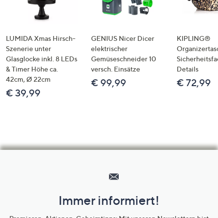
LUMIDA Xmas Hirsch-
GENIUS Nicer Dicer
KIPLING®
Szenerie unter
elektrischer
Organizertas
Glasglocke inkl. 8 LEDs
Gemüseschneider 10
Sicherheitsf
& Timer Höhe ca.
versch. Einsätze
Details
42cm, Ø 22cm
€ 99,99
€ 72,99
€ 39,99
Hilfeseiten,
Service
und
Immer informiert!
Unternehmensinformationen