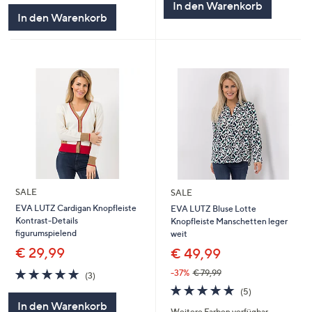
In den Warenkorb
5
In den Warenkorb
SALE
SALE
EVA LUTZ Cardigan Knopfleiste
EVA LUTZ Bluse Lotte
Kontrast-Details
Knopfleiste Manschetten leger
figurumspielend
weit
€ 29,99
€ 49,99
5.0
3
-37%
€ 79,99
(3)
von
Bewertungen
4.8
5
(5)
5
von
Bewertungen
In den Warenkorb
Weitere Farben verfügbar