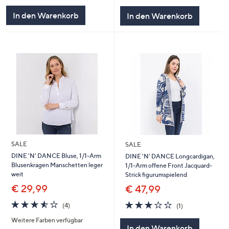
In den Warenkorb
In den Warenkorb
SALE
SALE
DINE 'N' DANCE Bluse, 1/1-Arm
DINE 'N' DANCE Longcardigan,
Blusenkragen Manschetten leger
1/1-Arm offene Front Jacquard-
weit
Strick figurumspielend
€ 29,99
€ 47,99
3.5
4
3.0
1
(4)
(1)
von
Bewertungen
von
Bewertungen
Weitere Farben verfügbar
5
5
In den Warenkorb