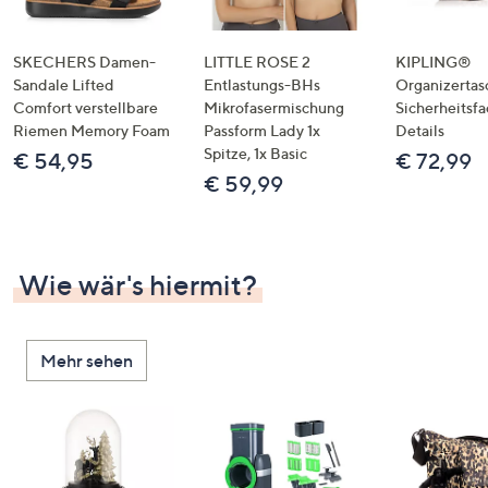
SKECHERS Damen-
LITTLE ROSE 2
KIPLING®
Sandale Lifted
Entlastungs-BHs
Organizertas
Comfort verstellbare
Mikrofasermischung
Sicherheitsf
Riemen Memory Foam
Passform Lady 1x
Details
Spitze, 1x Basic
€ 54,95
€ 72,99
€ 59,99
Wie wär's hiermit?
Mehr sehen