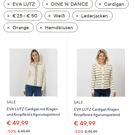
EVA LUTZ
DINE 'N' DANCE
Cardigan
oder
wischen
€ 25 - € 50
Weiß
Lederjacken
Sie
auf
Orange
Hemdblusen
Touch-
Geräten
nach
links
bzw.
rechts,
um
diese
anzuzeigen.
SALE
SALE
EVA LUTZ Cardigan mit Kragen
EVA LUTZ Cardigan Kragen
und Knopfleiste figurumspielend
Knopfleiste figurumspielend
€ 49,99
€ 49,99
-50%
€ 99,99
-50%
€ 99,99