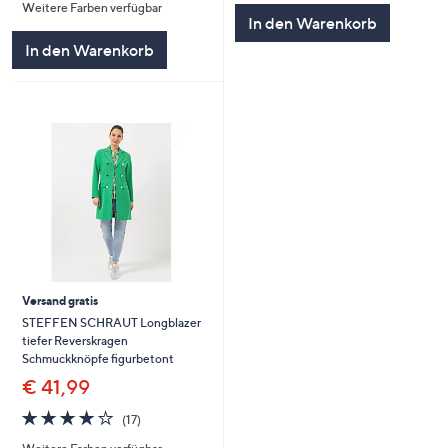
Weitere Farben verfügbar
5
5
In den Warenkorb
In den Warenkorb
Versand gratis
STEFFEN SCHRAUT Longblazer
tiefer Reverskragen
Schmuckknöpfe figurbetont
€ 41,99
3.9
17
(17)
von
Bewertungen