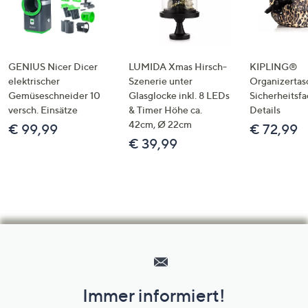
GENIUS Nicer Dicer
LUMIDA Xmas Hirsch-
KIPLING®
elektrischer
Szenerie unter
Organizertas
Gemüseschneider 10
Glasglocke inkl. 8 LEDs
Sicherheitsf
versch. Einsätze
& Timer Höhe ca.
Details
42cm, Ø 22cm
€ 99,99
€ 72,99
€ 39,99
Hilfeseiten,
Service
und
Immer informiert!
Unternehmensinformationen