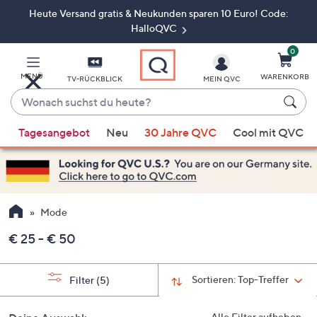
Heute Versand gratis & Neukunden sparen 10 Euro! Code:
Zum
Hauptinhalt
HalloQVC
springen
0
MENÜ
WARENKORB
TV-RÜCKBLICK
MEIN QVC
Wonach
suchst
Wenn
du
Tagesangebot
Neu
30 Jahre QVC
Cool mit QVC
Vorschläge
heute?
verfügbar
sind,
verwenden
Sie
Mode
die
€ 25 - € 50
Pfeiltasten
nach
oben
Sortieren:
Top-Treffer
Filter
(5)
und
nach
Alle Filter aufheben