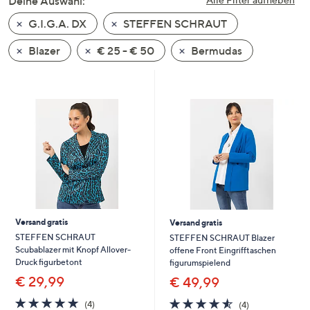
Deine Auswahl:
unten
G.I.G.A. DX
STEFFEN SCHRAUT
oder
wischen
Blazer
€ 25 - € 50
Bermudas
Sie
auf
Touch-
Geräten
nach
links
bzw.
rechts,
um
diese
Versand gratis
Versand gratis
anzuzeigen.
STEFFEN SCHRAUT
STEFFEN SCHRAUT Blazer
Scubablazer mit Knopf Allover-
offene Front Eingrifftaschen
Druck figurbetont
figurumspielend
€ 29,99
€ 49,99
4.8
4
4.5
4
(4)
(4)