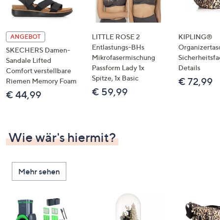
LITTLE ROSE 2
KIPLING®
ANGEBOT
Entlastungs-BHs
Organizertas
SKECHERS Damen-
Mikrofasermischung
Sicherheitsf
Sandale Lifted
Passform Lady 1x
Details
Comfort verstellbare
Spitze, 1x Basic
€ 72,99
Riemen Memory Foam
€ 59,99
€ 44,99
Wie wär's hiermit?
Mehr sehen