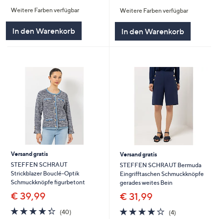
von
Bewertungen
von
Bewertungen
Weitere Farben verfügbar
Weitere Farben verfügbar
5
5
In den Warenkorb
In den Warenkorb
Versand gratis
Versand gratis
STEFFEN SCHRAUT
STEFFEN SCHRAUT Bermuda
Strickblazer Bouclé-Optik
Eingrifftaschen Schmuckknöpfe
Schmuckknöpfe figurbetont
gerades weites Bein
€ 39,99
€ 31,99
4.3
40
4.0
4
(40)
(4)
von
Bewertungen
von
Bewertungen