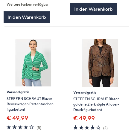
Weitere Farben verfügbar
5
5
In den Warenkorb
In den Warenkorb
Versand gratis
Versand gratis
STEFFEN SCHRAUT Blazer
STEFFEN SCHRAUT Blazer
Reverskragen Pattentaschen
goldene Zierknöpfe Allover-
figurbetont
Druck figurbetont
€ 49,99
€ 49,99
4.0
5
4.0
2
(5)
(2)
von
Bewertungen
von
Bewertungen