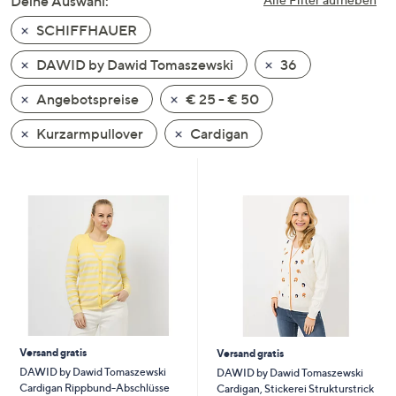
Deine Auswahl:
unten
SCHIFFHAUER
oder
wischen
DAWID by Dawid Tomaszewski
36
Sie
auf
Angebotspreise
€ 25 - € 50
Touch-
Kurzarmpullover
Cardigan
Geräten
nach
links
bzw.
rechts,
um
diese
anzuzeigen.
Versand gratis
Versand gratis
DAWID by Dawid Tomaszewski
DAWID by Dawid Tomaszewski
Cardigan Rippbund-Abschlüsse
Cardigan, Stickerei Strukturstrick