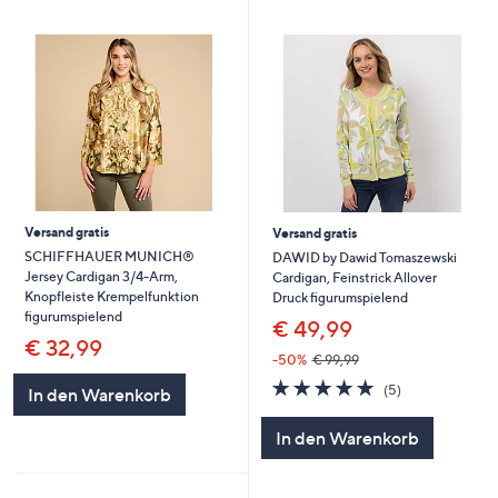
Versand gratis
Versand gratis
SCHIFFHAUER MUNICH®
DAWID by Dawid Tomaszewski
Jersey Cardigan 3/4-Arm,
Cardigan, Feinstrick Allover
Knopfleiste Krempelfunktion
Druck figurumspielend
figurumspielend
€ 49,99
€ 32,99
-50%
€ 99,99
4.8
5
(5)
In den Warenkorb
von
Bewertungen
5
In den Warenkorb