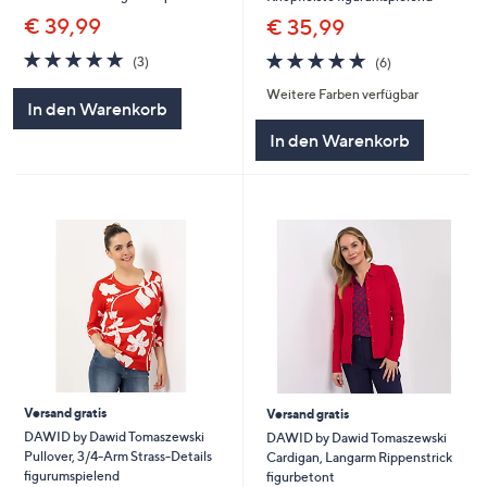
€ 39,99
€ 35,99
5.0
3
4.7
6
(3)
(6)
von
Bewertungen
von
Bewertungen
Weitere Farben verfügbar
5
5
In den Warenkorb
In den Warenkorb
Versand gratis
Versand gratis
DAWID by Dawid Tomaszewski
DAWID by Dawid Tomaszewski
Pullover, 3/4-Arm Strass-Details
Cardigan, Langarm Rippenstrick
figurumspielend
figurbetont