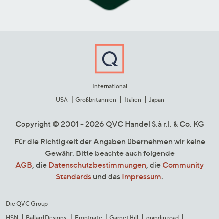
International
USA
Großbritannien
Italien
Japan
Copyright © 2001 - 2026 QVC Handel S.à r.l. & Co. KG
Für die Richtigkeit der Angaben übernehmen wir keine
Gewähr. Bitte beachte auch folgende
AGB
, die
Datenschutzbestimmungen
, die
Community
Standards
und das
Impressum
.
Die QVC Group
HSN
Ballard Designs
Frontgate
Garnet Hill
grandin road