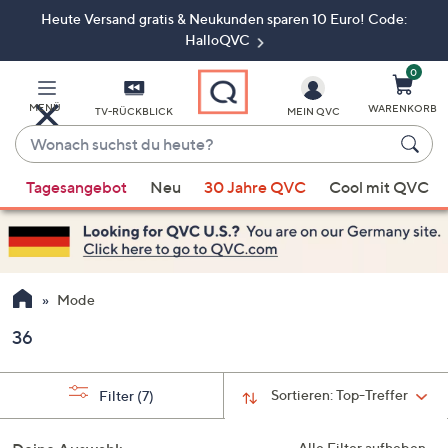
Heute Versand gratis & Neukunden sparen 10 Euro! Code:
Zum
Hauptinhalt
HalloQVC
springen
0
MENÜ
WARENKORB
TV-RÜCKBLICK
MEIN QVC
Wonach
suchst
Wenn
du
Tagesangebot
Neu
30 Jahre QVC
Cool mit QVC
Vorschläge
heute?
verfügbar
sind,
verwenden
Sie
Mode
die
36
Pfeiltasten
nach
oben
Sortieren:
Top-Treffer
Filter
(7)
und
nach
Alle Filter aufheben