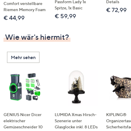
Passform Lady 1x
Details
Comfort verstellbare
Spitze, 1x Basic
€ 72,99
Riemen Memory Foam
€ 59,99
€ 44,99
Wie wär's hiermit?
Mehr sehen
GENIUS Nicer Dicer
LUMIDA Xmas Hirsch-
KIPLING®
elektrischer
Szenerie unter
Organizertas
Gemüseschneider 10
Glasglocke inkl. 8 LEDs
Sicherheitsf