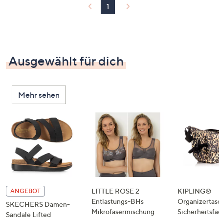
1
Ausgewählt für dich
Mehr sehen
LITTLE ROSE 2
KIPLING®
ANGEBOT
Entlastungs-BHs
Organizertas
SKECHERS Damen-
Mikrofasermischung
Sicherheitsf
Sandale Lifted