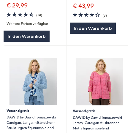
€ 29,99
€ 43,99
4.4
14
4.3
3
(14)
(3)
von
Bewertungen
von
Bewertungen
Weitere Farben verfügbar
5
5
In den Warenkorb
In den Warenkorb
Versand gratis
Versand gratis
DAWID by Dawid Tomaszewski
DAWID by Dawid Tomaszewski
Cardigan, Langarm Bändchen-
Jersey-Cardigan Ausbrenner-
Strukturgarn figurumspielend
Motiv figurumspielend