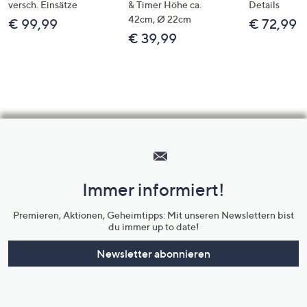
versch. Einsätze
& Timer Höhe ca.
Details
42cm, Ø 22cm
€ 99,99
€ 72,99
€ 39,99
Hilfeseiten,
Service
und
Immer informiert!
Unternehmensinformationen
Premieren, Aktionen, Geheimtipps: Mit unseren Newslettern bist
du immer up to date!
Newsletter abonnieren