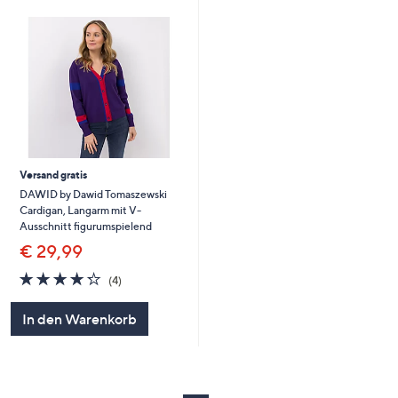
Versand gratis
DAWID by Dawid Tomaszewski
Cardigan, Langarm mit V-
Ausschnitt figurumspielend
€ 29,99
4.2
4
(4)
von
Bewertungen
5
In den Warenkorb