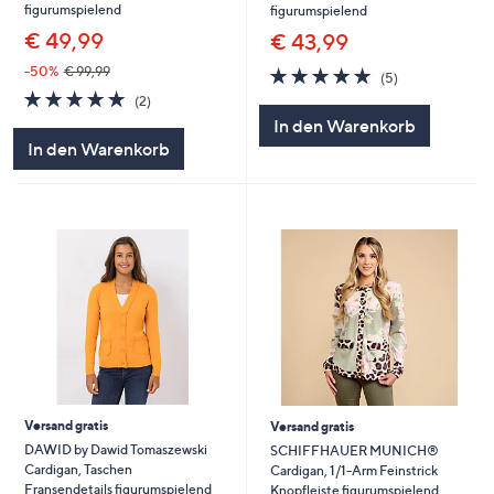
figurumspielend
figurumspielend
€ 49,99
€ 43,99
5.0
5
-50%
€ 99,99
(5)
von
Bewertungen
5.0
2
(2)
5
von
Bewertungen
In den Warenkorb
5
In den Warenkorb
Versand gratis
Versand gratis
DAWID by Dawid Tomaszewski
SCHIFFHAUER MUNICH®
Cardigan, Taschen
Cardigan, 1/1-Arm Feinstrick
Fransendetails figurumspielend
Knopfleiste figurumspielend