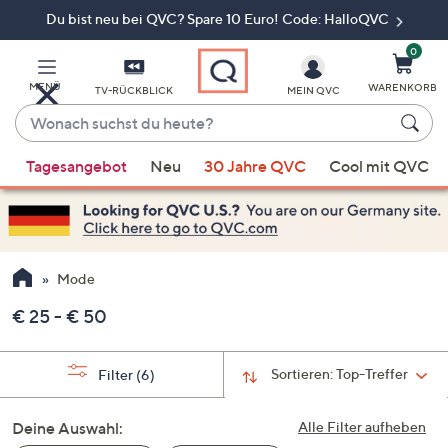
Du bist neu bei QVC? Spare 10 Euro! Code: HalloQVC
Zum
Hauptinhalt
springen
0
MENÜ
WARENKORB
TV-RÜCKBLICK
MEIN QVC
Wonach
suchst
Wenn
du
Tagesangebot
Neu
30 Jahre QVC
Cool mit QVC
Vorschläge
heute?
verfügbar
sind,
verwenden
Sie
Mode
die
€ 25 - € 50
Pfeiltasten
nach
oben
Sortieren:
Top-Treffer
Filter
(6)
und
nach
Deine Auswahl:
Alle Filter aufheben
unten