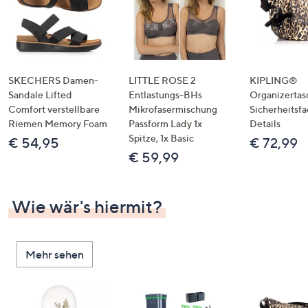
SKECHERS Damen-
LITTLE ROSE 2
KIPLING®
Sandale Lifted
Entlastungs-BHs
Organizertas
Comfort verstellbare
Mikrofasermischung
Sicherheitsf
Riemen Memory Foam
Passform Lady 1x
Details
Spitze, 1x Basic
€ 54,95
€ 72,99
€ 59,99
Wie wär's hiermit?
Mehr sehen