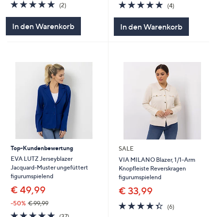
5.0
2
4.8
4
(2)
(4)
von
Bewertungen
von
Bewertungen
5
5
In den Warenkorb
In den Warenkorb
Top-Kundenbewertung
SALE
EVA LUTZ Jerseyblazer
VIA MILANO Blazer, 1/1-Arm
Jacquard-Muster ungefüttert
Knopfleiste Reverskragen
figurumspielend
figurumspielend
€ 49,99
€ 33,99
-50%
€ 99,99
4.3
6
(6)
von
Bewertungen
4.7
37
(37)