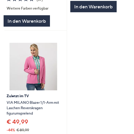
5
von
Bewertungen
In den Warenkorb
Weitere Farben verfügbar
5
In den Warenkorb
Zuletzt im TV
VIA MILANO Blazer 1/1-Arm mit
Laschen Reverskragen
figurumspielend
€ 49,99
-44%
€ 89,99