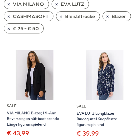
VIA MILANO
EVA LUTZ
oder
wischen
CASHMASOFT
Bleistiftröcke
Blazer
Sie
auf
€ 25 - € 50
Touch-
Geräten
nach
links
bzw.
rechts,
um
diese
anzuzeigen.
SALE
SALE
VIA MILANO Blazer, 1/1-Arm
EVA LUTZ Longblazer
Reverskragen hüftbedeckende
Bindegürtel Knopfleiste
Länge figurumspielend
figurumspielend
€ 43,99
€ 39,99