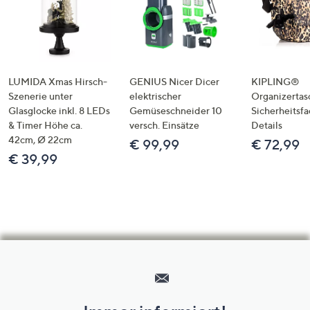
LUMIDA Xmas Hirsch-
GENIUS Nicer Dicer
KIPLING®
Szenerie unter
elektrischer
Organizertas
Glasglocke inkl. 8 LEDs
Gemüseschneider 10
Sicherheitsf
& Timer Höhe ca.
versch. Einsätze
Details
42cm, Ø 22cm
€ 99,99
€ 72,99
€ 39,99
Hilfeseiten,
Service
und