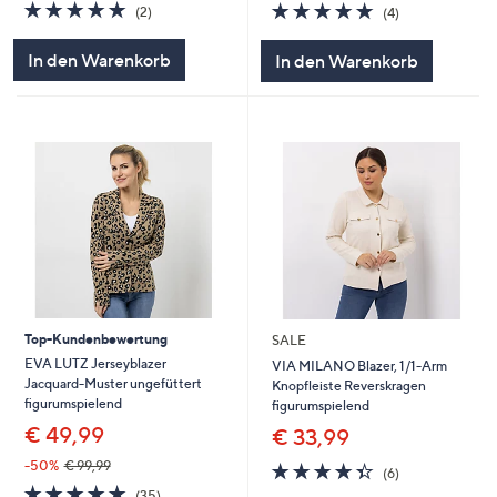
5.0
2
4.8
4
(2)
(4)
von
Bewertungen
von
Bewertungen
5
5
In den Warenkorb
In den Warenkorb
Top-Kundenbewertung
SALE
EVA LUTZ Jerseyblazer
VIA MILANO Blazer, 1/1-Arm
Jacquard-Muster ungefüttert
Knopfleiste Reverskragen
figurumspielend
figurumspielend
€ 49,99
€ 33,99
-50%
€ 99,99
4.3
6
(6)
von
Bewertungen
4.7
35
(35)