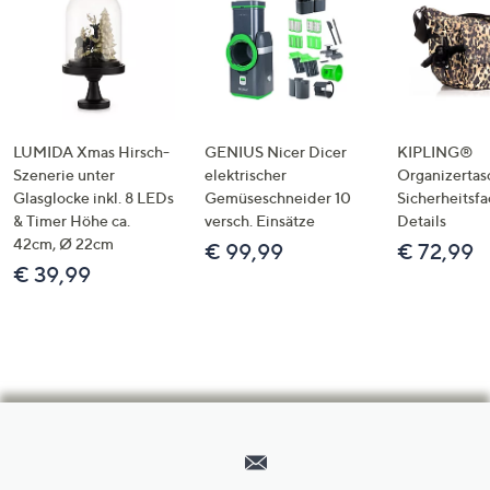
LUMIDA Xmas Hirsch-
GENIUS Nicer Dicer
KIPLING®
Szenerie unter
elektrischer
Organizertas
Glasglocke inkl. 8 LEDs
Gemüseschneider 10
Sicherheitsf
& Timer Höhe ca.
versch. Einsätze
Details
42cm, Ø 22cm
€ 99,99
€ 72,99
€ 39,99
Hilfeseiten,
Service
und