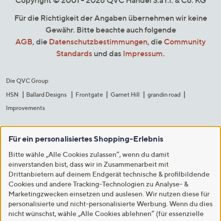
Copyright © 2001 - 2026 QVC Handel S.à r.l. & Co. KG
Für die Richtigkeit der Angaben übernehmen wir keine
Gewähr. Bitte beachte auch folgende
AGB
, die
Datenschutzbestimmungen
, die
Community
Standards
und das
Impressum
.
Die QVC Group
HSN
Ballard Designs
Frontgate
Garnet Hill
grandin road
Improvements
Für ein personalisiertes Shopping-Erlebnis
Bitte wähle „Alle Cookies zulassen“, wenn du damit
einverstanden bist, dass wir in Zusammenarbeit mit
Drittanbietern auf deinem Endgerät technische & profilbildende
Cookies und andere Tracking-Technologien zu Analyse- &
Marketingzwecken einsetzen und auslesen. Wir nutzen diese für
personalisierte und nicht-personalisierte Werbung. Wenn du dies
nicht wünschst, wähle „Alle Cookies ablehnen“ (für essenzielle