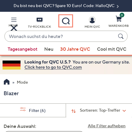
Du bist neu bei QVC? Spare 10 Euro! Code: HalloQVC
Zum
Hauptinhalt
springen
0
MENÜ
WARENKORB
TV-RÜCKBLICK
MEIN QVC
Wonach
suchst
Wenn
du
Tagesangebot
Neu
30 Jahre QVC
Cool mit QVC
Vorschläge
heute?
verfügbar
sind,
verwenden
Sie
Mode
die
Blazer
Pfeiltasten
nach
oben
Sortieren:
Top-Treffer
Filter
(6)
und
nach
Deine Auswahl:
Alle Filter aufheben
unten