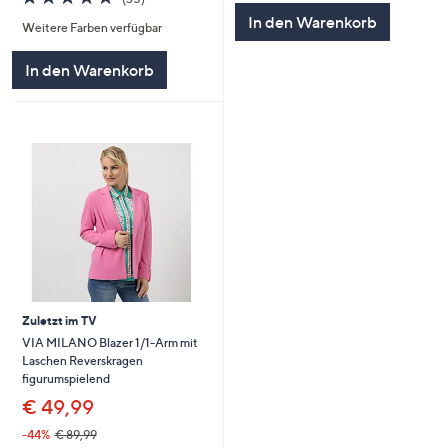
5
von
Bewertungen
In den Warenkorb
Weitere Farben verfügbar
5
In den Warenkorb
Zuletzt im TV
VIA MILANO Blazer 1/1-Arm mit
Laschen Reverskragen
figurumspielend
€ 49,99
-44%
€ 89,99