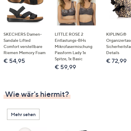
SKECHERS Damen-
LITTLE ROSE 2
KIPLING®
Sandale Lifted
Entlastungs-BHs
Organizertas
Comfort verstellbare
Mikrofasermischung
Sicherheitsf
Riemen Memory Foam
Passform Lady 1x
Details
Spitze, 1x Basic
€ 54,95
€ 72,99
€ 59,99
Wie wär's hiermit?
Mehr sehen