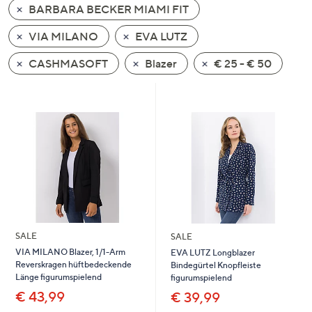
BARBARA BECKER MIAMI FIT
oder
wischen
VIA MILANO
EVA LUTZ
Sie
auf
CASHMASOFT
Blazer
€ 25 - € 50
Touch-
Geräten
nach
links
bzw.
rechts,
um
diese
anzuzeigen.
SALE
SALE
VIA MILANO Blazer, 1/1-Arm
EVA LUTZ Longblazer
Reverskragen hüftbedeckende
Bindegürtel Knopfleiste
Länge figurumspielend
figurumspielend
€ 43,99
€ 39,99