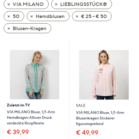
VIA MILANO
LIEBLINGSSTÜCK®
oder
wischen
50
Hemdblusen
€ 25 - € 50
Sie
auf
Blusen-Kragen
Touch-
Geräten
nach
links
bzw.
rechts,
um
diese
anzuzeigen.
Zuletzt im TV
SALE
VIA MILANO Bluse, 1/1-Arm
VIA MILANO Bluse, 1/1-Arm
Hemdkragen Allover Druck
Blusenkragen Stickerei
verdeckte Knopfleiste
figurumspielend
€ 39,99
€ 49,99