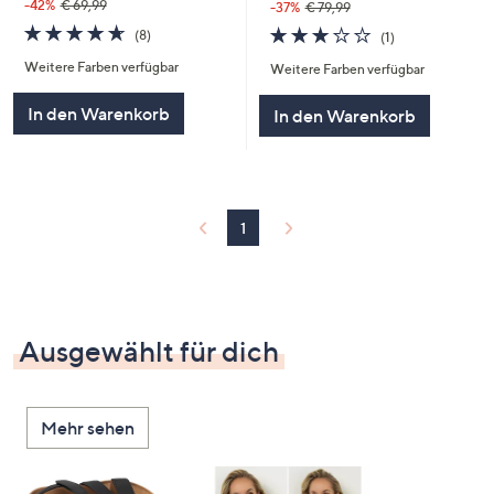
-42%
€ 69,99
-37%
€ 79,99
4.6
8
3.0
1
(8)
(1)
von
Bewertungen
von
Bewertungen
Weitere Farben verfügbar
5
Weitere Farben verfügbar
5
In den Warenkorb
In den Warenkorb
1
Ausgewählt für dich
Mehr sehen