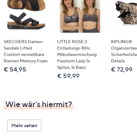
SKECHERS Damen-
LITTLE ROSE 2
KIPLING®
Sandale Lifted
Entlastungs-BHs
Organizertas
Comfort verstellbare
Mikrofasermischung
Sicherheitsf
Riemen Memory Foam
Passform Lady 1x
Details
Spitze, 1x Basic
€ 54,95
€ 72,99
€ 59,99
Wie wär's hiermit?
Mehr sehen