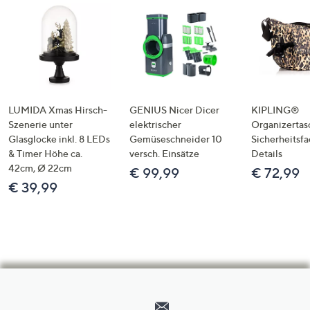
LUMIDA Xmas Hirsch-
GENIUS Nicer Dicer
KIPLING®
Szenerie unter
elektrischer
Organizertas
Glasglocke inkl. 8 LEDs
Gemüseschneider 10
Sicherheitsf
& Timer Höhe ca.
versch. Einsätze
Details
42cm, Ø 22cm
€ 99,99
€ 72,99
€ 39,99
Hilfeseiten,
Service