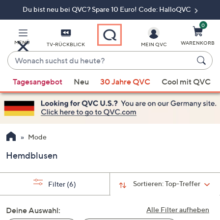
Du bist neu bei QVC? Spare 10 Euro! Code: HalloQVC
Zum
Hauptinhalt
springen
0
MENÜ
WARENKORB
TV-RÜCKBLICK
MEIN QVC
Wonach
suchst
Wenn
du
Tagesangebot
Neu
30 Jahre QVC
Cool mit QVC
Vorschläge
heute?
verfügbar
sind,
verwenden
Sie
Mode
die
Hemdblusen
Pfeiltasten
nach
oben
Sortieren:
Top-Treffer
Filter
(6)
und
nach
Deine Auswahl:
Alle Filter aufheben
unten