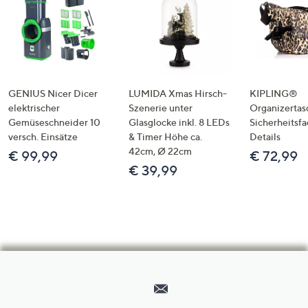
GENIUS Nicer Dicer
LUMIDA Xmas Hirsch-
KIPLING®
elektrischer
Szenerie unter
Organizertas
Gemüseschneider 10
Glasglocke inkl. 8 LEDs
Sicherheitsf
versch. Einsätze
& Timer Höhe ca.
Details
42cm, Ø 22cm
€ 99,99
€ 72,99
€ 39,99
Hilfeseiten,
Service
und