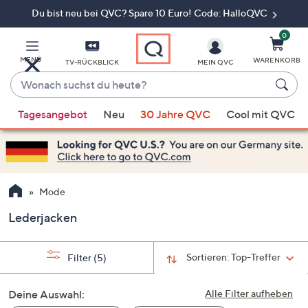
Du bist neu bei QVC? Spare 10 Euro! Code: HalloQVC
Zum
Hauptinhalt
springen
0
MENÜ
WARENKORB
TV-RÜCKBLICK
MEIN QVC
Wonach
suchst
Wenn
du
Tagesangebot
Neu
30 Jahre QVC
Cool mit QVC
Vorschläge
heute?
verfügbar
sind,
verwenden
Sie
Mode
die
Lederjacken
Pfeiltasten
nach
oben
Sortieren:
Top-Treffer
Filter
(5)
und
nach
Deine Auswahl:
Alle Filter aufheben
unten