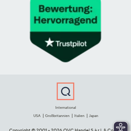
International
USA
Großbritannien
Italien
Japan
Copyright © 2001 - 2026 QVC Handel S.à r.l. & Co. KG