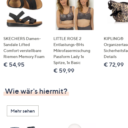
SKECHERS Damen-
LITTLE ROSE 2
KIPLING®
Sandale Lifted
Entlastungs-BHs
Organizertas
Comfort verstellbare
Mikrofasermischung
Sicherheitsf
Riemen Memory Foam
Passform Lady 1x
Details
Spitze, 1x Basic
€ 54,95
€ 72,99
€ 59,99
Wie wär's hiermit?
Mehr sehen