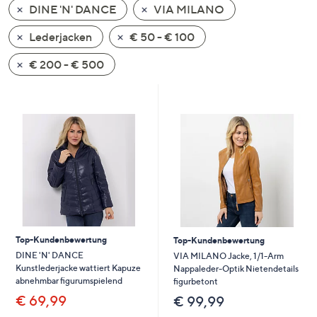
DINE 'N' DANCE
VIA MILANO
oder
wischen
Lederjacken
€ 50 - € 100
Sie
auf
€ 200 - € 500
Touch-
Geräten
nach
links
bzw.
rechts,
um
diese
anzuzeigen.
Top-Kundenbewertung
Top-Kundenbewertung
DINE 'N' DANCE
VIA MILANO Jacke, 1/1-Arm
Kunstlederjacke wattiert Kapuze
Nappaleder-Optik Nietendetails
abnehmbar figurumspielend
figurbetont
€ 69,99
€ 99,99