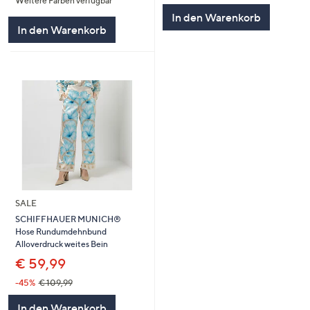
Weitere Farben verfügbar
5
In den Warenkorb
In den Warenkorb
SALE
SCHIFFHAUER MUNICH®
Hose Rundumdehnbund
Alloverdruck weites Bein
€ 59,99
-45%
€ 109,99
In den Warenkorb