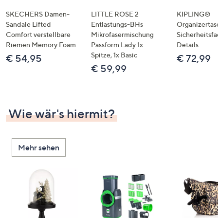
SKECHERS Damen-
LITTLE ROSE 2
KIPLING®
Sandale Lifted
Entlastungs-BHs
Organizertas
Comfort verstellbare
Mikrofasermischung
Sicherheitsf
Riemen Memory Foam
Passform Lady 1x
Details
Spitze, 1x Basic
€ 54,95
€ 72,99
€ 59,99
Wie wär's hiermit?
Mehr sehen