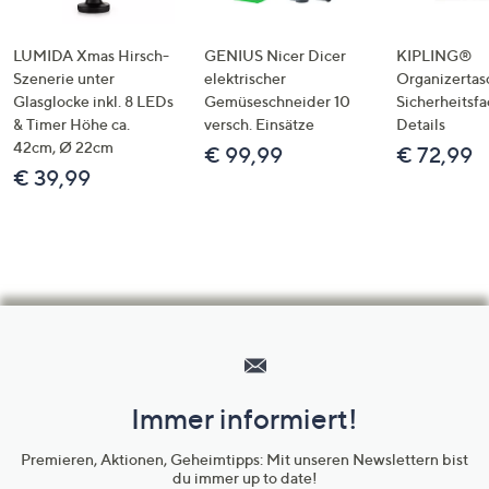
LUMIDA Xmas Hirsch-
GENIUS Nicer Dicer
KIPLING®
Szenerie unter
elektrischer
Organizertas
Glasglocke inkl. 8 LEDs
Gemüseschneider 10
Sicherheitsf
& Timer Höhe ca.
versch. Einsätze
Details
42cm, Ø 22cm
€ 99,99
€ 72,99
€ 39,99
Hilfeseiten,
Service
und
Immer informiert!
Unternehmensinformationen
Premieren, Aktionen, Geheimtipps: Mit unseren Newslettern bist
du immer up to date!