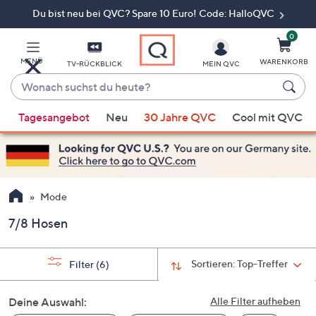
Du bist neu bei QVC? Spare 10 Euro! Code: HalloQVC
Zum
Hauptinhalt
springen
0
MENÜ
WARENKORB
TV-RÜCKBLICK
MEIN QVC
Wonach
suchst
Wenn
du
Tagesangebot
Neu
30 Jahre QVC
Cool mit QVC
Vorschläge
heute?
verfügbar
sind,
verwenden
Sie
Mode
die
7/8 Hosen
Pfeiltasten
nach
oben
Sortieren:
Top-Treffer
Filter
(6)
und
nach
Deine Auswahl:
Alle Filter aufheben
unten