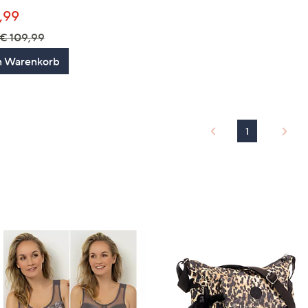
,99
€ 109,99
n Warenkorb
1