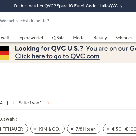
Du bist neu bei QVC? Spare 10 Euro! Code: HalloQVC
onach
chst
enn
u
rschläge
:well
Top bewertet
Q Sale
Mode
Beauty
Schmuck
eute?
rfügbar
nd,
erwenden
e
e
eiltasten
ach
ben
nd
 4
|
Seite 1 von 1
ach
nten
Auswahl:
der
IFFHAUER
KIM & CO.
7/8 Hosen
€ 50 - € 10
ischen