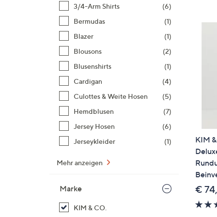
Si
3/4-Arm Shirts
(6)
au
Bermudas
(1)
T
Blazer
(1)
G
n
Blousons
(2)
li
Blusenshirts
(1)
b
Cardigan
(4)
re
Culottes & Weite Hosen
(5)
u
di
Hemdblusen
(7)
an
Jersey Hosen
(6)
KIM &
Jerseykleider
(1)
Deluxe
Rundu
Mehr anzeigen
Beinve
€ 74
Marke
KIM & CO.