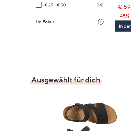
€ 25 - € 50
(14)
€ 59
-45%
Im Fokus
In de
Ausgewählt für dich