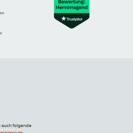
en
ur
e auch folgende
Impressum
.