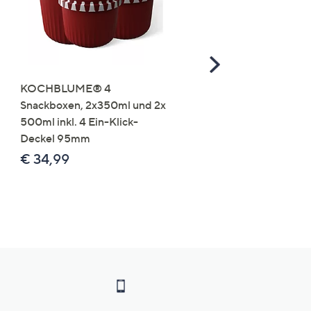
Scroll
Right
KOCHBLUME® 4
you:ly Pure Protein Limo
Snackboxen, 2x350ml und 2x
Lysin 575g für 25 Portio
500ml inkl. 4 Ein-Klick-
€ 49,99
Deckel 95mm
€ 86,94 /1 kg
€ 34,99