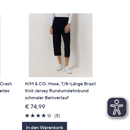
 Crash
KIM & CO. Hose, 7/8-Länge Brazil
ites
Knit Jersey Rundumdehnbund
schmaler Beinverlauf
€ 74,99
4.0
5
(5)
en
von
Bewertungen
In den Warenkorb
5