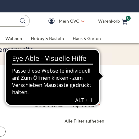
0
Mein QVC
Warenkorb
Einkaufswagen ist le
Wohnen
Hobby & Basteln
Haus & Garten
Sortieren nach:
Top-Treffer
Alle Filter aufheben
0