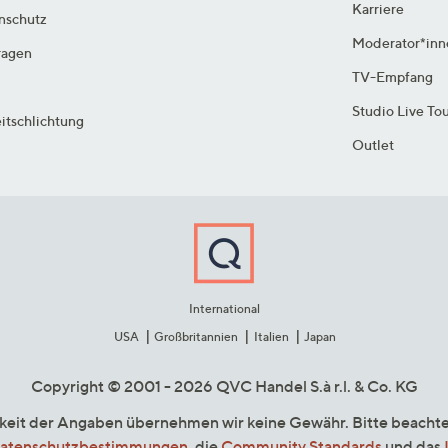
Karriere
enschutz
Moderator*inn
ragen
TV-Empfang
Studio Live To
itschlichtung
Outlet
International
USA
Großbritannien
Italien
Japan
Copyright © 2001 - 2026 QVC Handel S.à r.l. & Co. KG
gkeit der Angaben übernehmen wir keine Gewähr. Bitte beacht
atenschutzbestimmungen
, die
Community Standards
und das