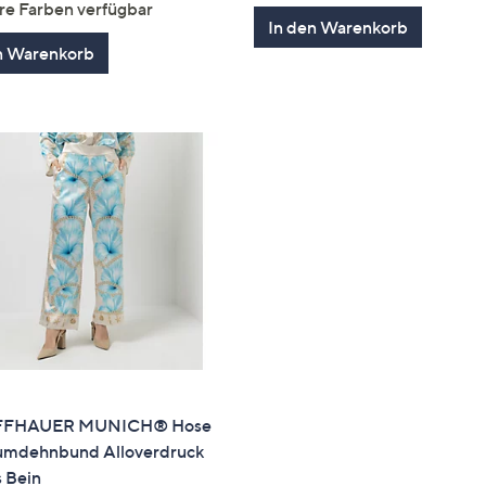
re Farben verfügbar
5
In den Warenkorb
n Warenkorb
FFHAUER MUNICH® Hose
mdehnbund Alloverdruck
 Bein