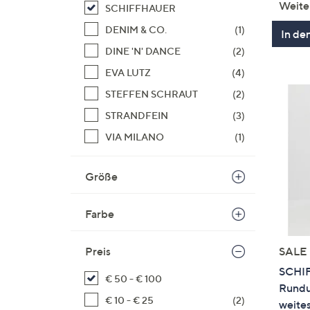
Weite
SCHIFFHAUER
DENIM & CO.
(1)
In de
DINE 'N' DANCE
(2)
EVA LUTZ
(4)
STEFFEN SCHRAUT
(2)
STRANDFEIN
(3)
VIA MILANO
(1)
Größe
Farbe
Preis
SALE
SCHI
€ 50 - € 100
Rundu
€ 10 - € 25
(2)
weites