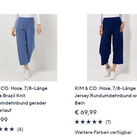
e
f
ouch-
eräten
ach
nks
zw.
chts,
m
ese
zuzeigen.
 CO. Hose, 7/8-Länge
KIM & CO. Hose, 7/8-Länge
 Brazil Knit
Jersey Rundumdehnbund we
mdehnbund gerader
Bein
rlauf
€ 69,99
,99
4.7
7
(7)
5.0
4
von
Bewertung
(4)
Weitere Farben verfügbar
von
Bewertungen
5