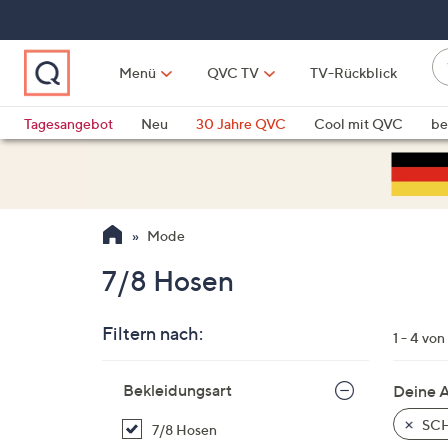
Zum
Hauptinhalt
springen
W
Menü
QVC TV
TV-Rückblick
su
W
d
Vo
Tagesangebot
Neu
30 Jahre QVC
Cool mit QVC
be
h
ve
QLINARISCH
Technik
si
v
Si
Mode
di
Pf
7/8 Hosen
n
o
Filtern nach:
u
1 - 4 von
n
Zur
u
Bekleidungsart
Deine 
Produktliste
o
springen
SCH
7/8 Hosen
w