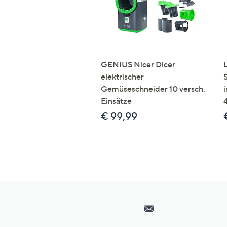
GENIUS Nicer Dicer
elektrischer
Gemüseschneider 10 versch.
Einsätze
€ 99,99
Hilfeseiten,
Service
und