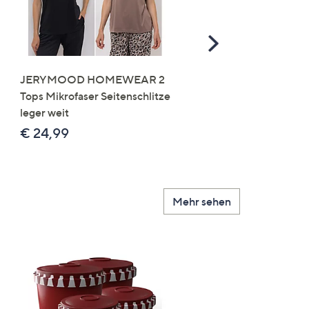
Scroll
Right
JERYMOOD HOMEWEAR 2
LITTLE ROSE 5 Maxislip
Tops Mikrofaser Seitenschlitze
Mikrofaser 3x Stickereide
leger weit
2x uni
€ 24,99
€ 49,99
Mehr sehen