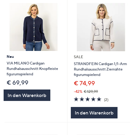
Neu
SALE
VIA MILANO Cardigan
STRANDFEIN Cardigan 1/1-Arm
Rundhalsausschnitt Knopfleiste
Rundhalsausschnitt Ziernähte
figurumspielend
figurumspielend
€ 69,99
€ 74,99
-42%
€ 129,99
In den Warenkorb
5.0
2
(2)
von
Bewertungen
5
In den Warenkorb