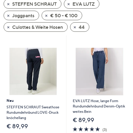
STEFFEN SCHRAUT
EVA LUTZ
oder
wischen
Joggpants
€ 50 - € 100
Sie
auf
Culottes & Weite Hosen
44
Touch-
Geräten
nach
links
bzw.
rechts,
um
diese
anzuzeigen.
Neu
EVA LUTZ Hose, lange Form
Rundumdehnbund Denim-Optik
STEFFEN SCHRAUT Sweathose
weites Bein
Rundumdehnbund LOVE-Druck
knöchellang
€ 89,99
€ 89,99
5.0
3
(3)