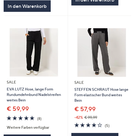
5
In den Warenkorb
SALE
SALE
EVA LUTZ Hose, lange Form
STEFFEN SCHRAUT Hose lange
Rundumdehnbund Nadelstreifen
Form elastischer Bund weites
weites Bein
Bein
€ 59,99
€ 57,99
4.8
8
-42%
€ 99,99
(8)
von
Bewertungen
4.2
5
(5)
Weitere Farben verfügbar
5
von
Bewertungen
5