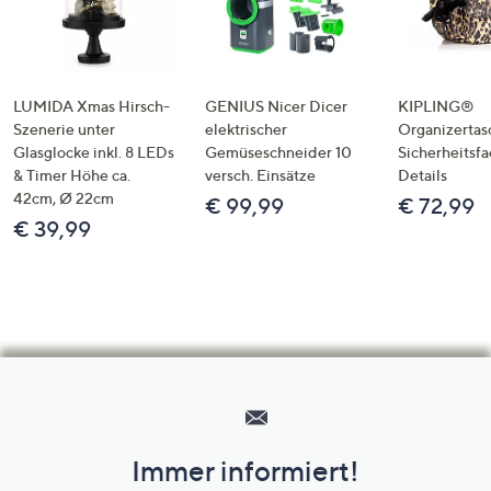
LUMIDA Xmas Hirsch-
GENIUS Nicer Dicer
KIPLING®
Szenerie unter
elektrischer
Organizertas
Glasglocke inkl. 8 LEDs
Gemüseschneider 10
Sicherheitsf
& Timer Höhe ca.
versch. Einsätze
Details
42cm, Ø 22cm
€ 99,99
€ 72,99
€ 39,99
Hilfeseiten,
Service
und
Immer informiert!
Unternehmensinformationen