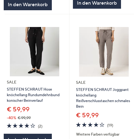
In den Warenkorb
In den Warenkorb
SALE
SALE
STEFFEN SCHRAUT Hose
STEFFEN SCHRAUT Joggpant
knöchellang Rundumdehnbund
knöchellang
konischer Beinverlauf
Reißverschlusstaschen schmales
Bein
€ 59,99
€ 59,99
-40%
€ 99,99
3.8
19
4.0
2
(19)
(2)
von
Bewertungen
von
Bewertungen
Weitere Farben verfügbar
5
5