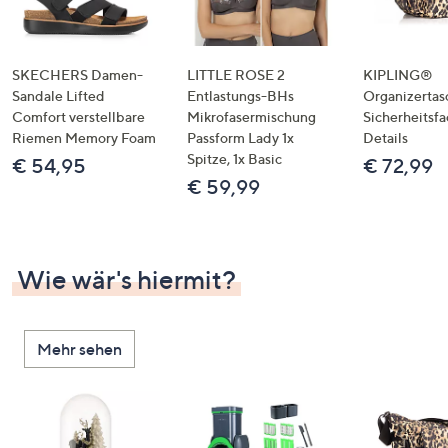
SKECHERS Damen-
LITTLE ROSE 2
KIPLING®
Sandale Lifted
Entlastungs-BHs
Organizertas
Comfort verstellbare
Mikrofasermischung
Sicherheitsf
Riemen Memory Foam
Passform Lady 1x
Details
Spitze, 1x Basic
€ 54,95
€ 72,99
€ 59,99
Wie wär's hiermit?
Mehr sehen