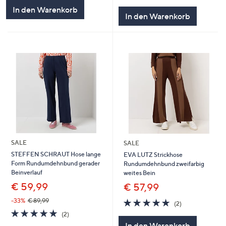
von
Bewertungen
In den Warenkorb
5
In den Warenkorb
SALE
SALE
STEFFEN SCHRAUT Hose lange
EVA LUTZ Strickhose
Form Rundumdehnbund gerader
Rundumdehnbund zweifarbig
Beinverlauf
weites Bein
€ 59,99
€ 57,99
5.0
2
-33%
€ 89,99
(2)
von
Bewertungen
5.0
2
(2)
5
von
Bewertungen
In den Warenkorb