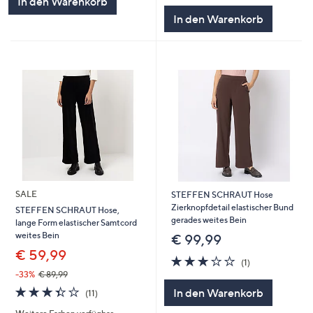
In den Warenkorb
In den Warenkorb
SALE
STEFFEN SCHRAUT Hose
Zierknopfdetail elastischer Bund
STEFFEN SCHRAUT Hose,
gerades weites Bein
lange Form elastischer Samtcord
weites Bein
€ 99,99
€ 59,99
3.0
1
(1)
von
Bewertungen
-33%
€ 89,99
5
3.4
11
In den Warenkorb
(11)
von
Bewertungen