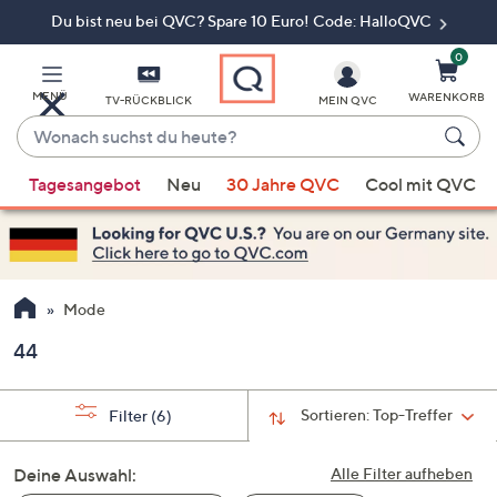
Du bist neu bei QVC? Spare 10 Euro! Code: HalloQVC
Zum
Hauptinhalt
springen
0
MENÜ
WARENKORB
TV-RÜCKBLICK
MEIN QVC
Wonach
suchst
Wenn
du
Tagesangebot
Neu
30 Jahre QVC
Cool mit QVC
Vorschläge
heute?
verfügbar
sind,
verwenden
Sie
Mode
die
44
Pfeiltasten
nach
oben
Sortieren:
Top-Treffer
Filter
(6)
und
nach
Deine Auswahl:
Alle Filter aufheben
unten