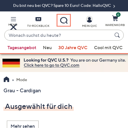
Du bist neu bei QVC? Spare 10 Euro! Code: HalloQVC
Zum
Hauptinhalt
springen
0
MENÜ
WARENKORB
TV-RÜCKBLICK
MEIN QVC
Wonach
suchst
Wenn
du
Tagesangebot
Neu
30 Jahre QVC
Cool mit QVC
Vorschläge
heute?
verfügbar
sind,
verwenden
Sie
Mode
die
Grau - Cardigan
Pfeiltasten
nach
Ausgewählt für dich
oben
und
nach
Mehr sehen
unten