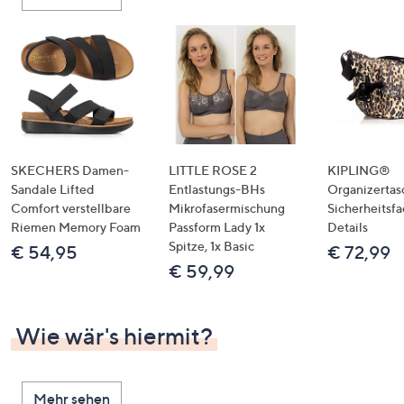
oder
wischen
Sie
auf
Touch-
Geräten
nach
links
SKECHERS Damen-
LITTLE ROSE 2
KIPLING®
bzw.
Sandale Lifted
Entlastungs-BHs
Organizertas
Comfort verstellbare
Mikrofasermischung
Sicherheitsf
rechts,
Riemen Memory Foam
Passform Lady 1x
Details
um
Spitze, 1x Basic
€ 54,95
€ 72,99
diese
€ 59,99
anzuzeigen.
Wie wär's hiermit?
Mehr sehen