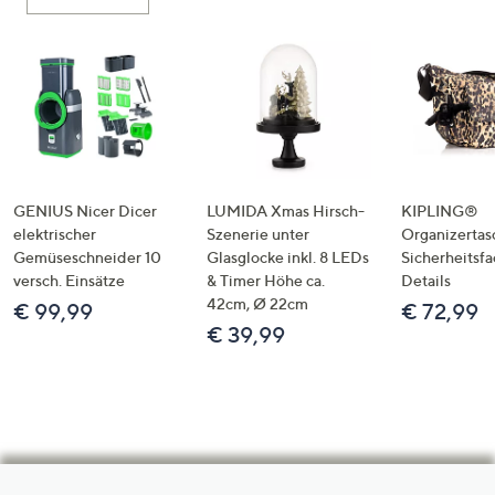
GENIUS Nicer Dicer
LUMIDA Xmas Hirsch-
KIPLING®
elektrischer
Szenerie unter
Organizertas
Gemüseschneider 10
Glasglocke inkl. 8 LEDs
Sicherheitsf
versch. Einsätze
& Timer Höhe ca.
Details
42cm, Ø 22cm
€ 99,99
€ 72,99
€ 39,99
Hilfeseiten,