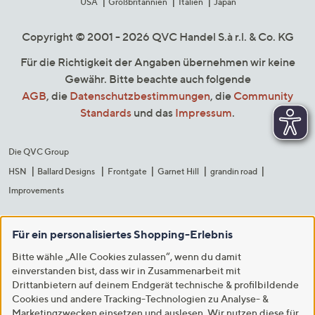
USA
Großbritannien
Italien
Japan
Copyright © 2001 - 2026 QVC Handel S.à r.l. & Co. KG
Für die Richtigkeit der Angaben übernehmen wir keine
Gewähr. Bitte beachte auch folgende
AGB
, die
Datenschutzbestimmungen
, die
Community
Standards
und das
Impressum
.
Die QVC Group
HSN
Ballard Designs
Frontgate
Garnet Hill
grandin road
Improvements
Für ein personalisiertes Shopping-Erlebnis
Bitte wähle „Alle Cookies zulassen“, wenn du damit
einverstanden bist, dass wir in Zusammenarbeit mit
Drittanbietern auf deinem Endgerät technische & profilbildende
Cookies und andere Tracking-Technologien zu Analyse- &
Marketingzwecken einsetzen und auslesen. Wir nutzen diese für