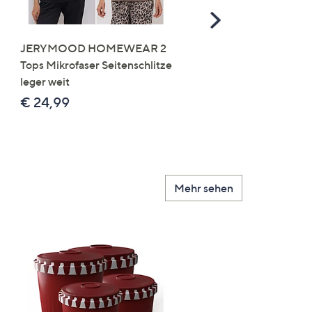
Scroll
Right
JERYMOOD HOMEWEAR 2
LITTLE ROSE 5 Maxislip
Tops Mikrofaser Seitenschlitze
Mikrofaser 3x Stickereide
leger weit
2x uni
€ 24,99
€ 49,99
Mehr sehen