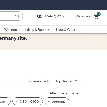
0
Mein QVC
Warenkorb
Einkaufswagen ist le
Wohnen
Hobby & Basteln
Haus & Garten
Sortieren nach:
Top-Treffer
Alle Filter aufheben
osen
€ 50 - € 100
Jeggings