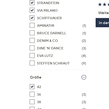
STRANDFEIN
VIA MILANO
Weite
SCHIFFHAUER
In de
AMINATI®
(1)
BRUCE DARNELL
(1)
DENIM & CO.
(2)
DINE 'N' DANCE
(3)
EVA LUTZ
(4)
STEFFEN SCHRAUT
(9)
Größe
42
36
(3)
38
(3)