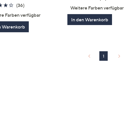
von
Bewertun
4.2
36
(36)
Weitere Farben verfügbar
5
von
Bewertungen
re Farben verfügbar
5
In den Warenkorb
n Warenkorb
1