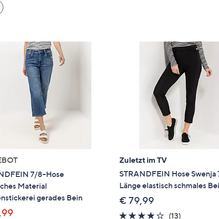
e
f
ouch-
eräten
ach
nks
zw.
chts,
m
ese
zuzeigen.
EBOT
Zuletzt im TV
STRANDFEIN Hose Swenja 
NDFEIN 7/8-Hose
Länge elastisch schmales Be
sches Material
nstickerei gerades Bein
€ 79,99
,99
3.6
13
(13)