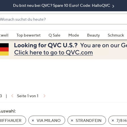
Du bist neu bei QVC? Spare 10 Euro! Code: HalloQVC
onach
chst
enn
u
rschläge
:well
Top bewertet
Q Sale
Mode
Beauty
Schmuck
eute?
rfügbar
nd,
erwenden
e
e
eiltasten
ach
ben
nd
 3
|
Seite 1 von 1
ach
nten
Auswahl:
der
IFFHAUER
VIA MILANO
STRANDFEIN
7/8 H
ischen