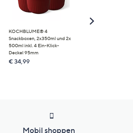
Scroll
Right
KOCHBLUME® 4
you:ly Pure Protein Limo
Snackboxen, 2x350ml und 2x
Lysin 575g für 25 Portio
500ml inkl. 4 Ein-Klick-
€ 49,99
Deckel 95mm
€ 86,94 /1 kg
€ 34,99
Mobil shoppen