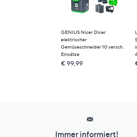
GENIUS Nicer Dicer
elektrischer
Gemüseschneider 10 versch.
Einsätze
€ 99,99
Hilfeseiten,
Service
und
Immer informiert!
Unternehmensinformationen