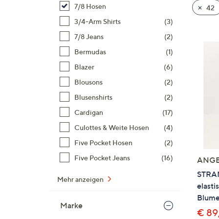
Si
7/8 Hosen
42
au
3/4-Arm Shirts
(3)
T
7/8 Jeans
(2)
G
n
Bermudas
(1)
li
Blazer
(6)
b
Blousons
(2)
re
Blusenshirts
(2)
u
di
Cardigan
(17)
an
Culottes & Weite Hosen
(4)
Five Pocket Hosen
(2)
Five Pocket Jeans
(16)
ANG
STRA
Mehr anzeigen
elasti
Blume
Marke
€ 89