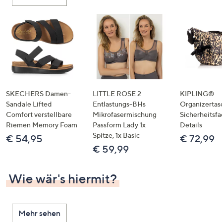
oder
wischen
Sie
auf
Touch-
Geräten
nach
links
SKECHERS Damen-
LITTLE ROSE 2
KIPLING®
bzw.
Sandale Lifted
Entlastungs-BHs
Organizertas
Comfort verstellbare
Mikrofasermischung
Sicherheitsf
rechts,
Riemen Memory Foam
Passform Lady 1x
Details
um
Spitze, 1x Basic
€ 54,95
€ 72,99
diese
€ 59,99
anzuzeigen.
Wie wär's hiermit?
Mehr sehen