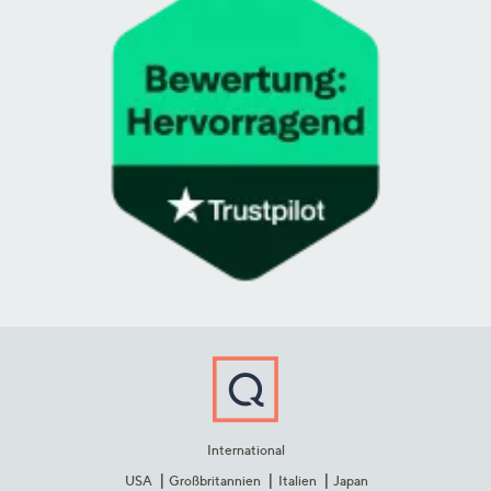
International
USA
Großbritannien
Italien
Japan