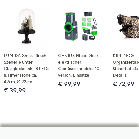
LUMIDA Xmas Hirsch-
GENIUS Nicer Dicer
KIPLING®
Szenerie unter
elektrischer
Organizertas
Glasglocke inkl. 8 LEDs
Gemüseschneider 10
Sicherheitsf
& Timer Höhe ca.
versch. Einsätze
Details
42cm, Ø 22cm
€ 99,99
€ 72,99
€ 39,99
Hilfeseiten,