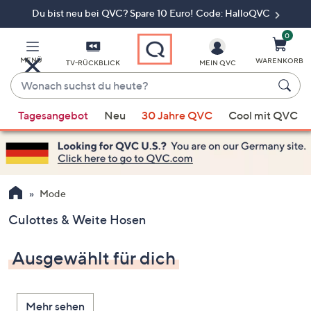
Du bist neu bei QVC? Spare 10 Euro! Code: HalloQVC
Zum
Hauptinhalt
springen
0
MENÜ
WARENKORB
TV-RÜCKBLICK
MEIN QVC
Wonach
suchst
Wenn
du
Tagesangebot
Neu
30 Jahre QVC
Cool mit QVC
Vorschläge
heute?
verfügbar
sind,
verwenden
Sie
Mode
die
Culottes & Weite Hosen
Pfeiltasten
nach
Ausgewählt für dich
oben
und
nach
Mehr sehen
unten