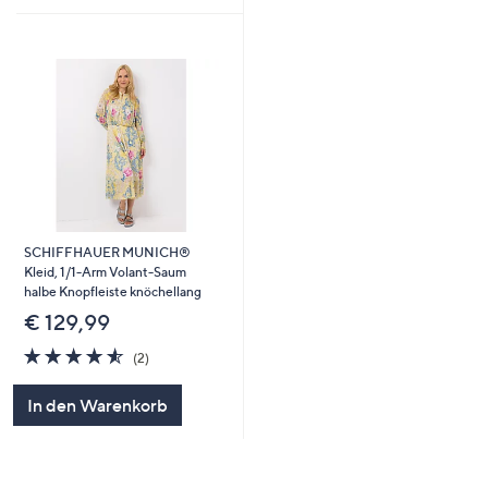
SCHIFFHAUER MUNICH®
Kleid, 1/1-Arm Volant-Saum
halbe Knopfleiste knöchellang
€ 129,99
4.5
2
(2)
von
Bewertungen
5
In den Warenkorb