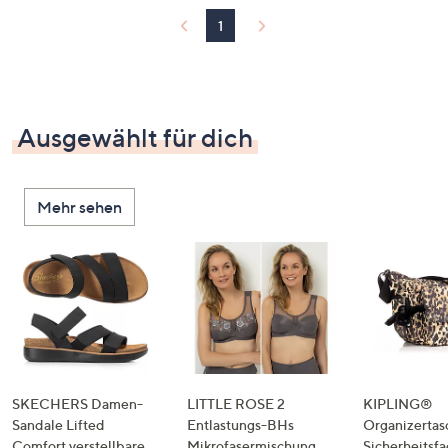
1
Ausgewählt für dich
Mehr sehen
SKECHERS Damen-
LITTLE ROSE 2
KIPLING®
Sandale Lifted
Entlastungs-BHs
Organizertas
Comfort verstellbare
Mikrofasermischung
Sicherheitsf