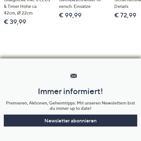
& Timer Höhe ca.
versch. Einsätze
Details
42cm, Ø 22cm
€ 99,99
€ 72,99
€ 39,99
Hilfeseiten,
Service
und
Immer informiert!
Unternehmensinformationen
Premieren, Aktionen, Geheimtipps: Mit unseren Newslettern bist
du immer up to date!
Newsletter abonnieren