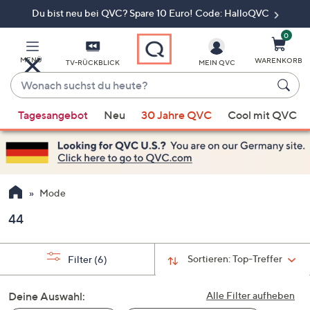
Du bist neu bei QVC? Spare 10 Euro! Code: HalloQVC
Zum
Hauptinhalt
springen
0
MENÜ
WARENKORB
TV-RÜCKBLICK
MEIN QVC
Wonach
suchst
Wenn
du
Tagesangebot
Neu
30 Jahre QVC
Cool mit QVC
Vorschläge
heute?
verfügbar
sind,
verwenden
Sie
Mode
die
44
Pfeiltasten
nach
oben
Sortieren:
Top-Treffer
Filter
(6)
und
nach
Deine Auswahl:
Alle Filter aufheben
unten