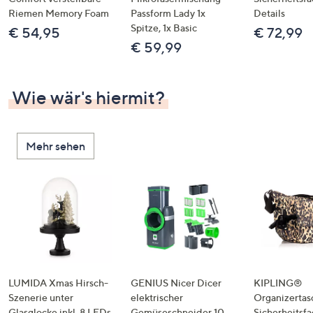
Riemen Memory Foam
Passform Lady 1x
Details
Spitze, 1x Basic
€ 54,95
€ 72,99
€ 59,99
Wie wär's hiermit?
Mehr sehen
LUMIDA Xmas Hirsch-
GENIUS Nicer Dicer
KIPLING®
Szenerie unter
elektrischer
Organizertas
Glasglocke inkl. 8 LEDs
Gemüseschneider 10
Sicherheitsf