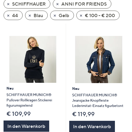
SCHIFFHAUER
ANNI FOR FRIENDS
oder
wischen
44
Blau
Gelb
€ 100 - € 200
Sie
auf
Touch-
Geräten
nach
links
bzw.
rechts,
um
diese
Neu
Neu
anzuzeigen.
SCHIFFHAUER MUNICH®
SCHIFFHAUER MUNICH®
Pullover Rollkragen Stickerei
Jeansjacke Knopfleiste
figurumspielend
Lederimitat-Einsatz figurbetont
€ 109,99
€ 119,99
In den Warenkorb
In den Warenkorb