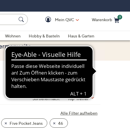
0
Mein QVC
Warenkorb
Einkaufswagen ist le
Wohnen
Hobby & Basteln
Haus & Garten
Sortieren nach:
Top-Treffer
Alle Filter aufheben
Five Pocket Jeans
46