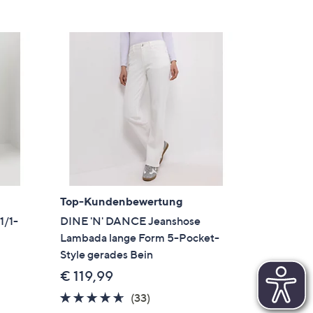
Top-Kundenbewertung
1/1-
DINE 'N' DANCE Jeanshose
Lambada lange Form 5-Pocket-
Style gerades Bein
€ 119,99
4.5
33
(33)