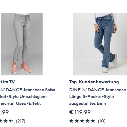
e
f
ouch-
eräten
ach
nks
zw.
chts,
m
ese
zuzeigen.
t im TV
Top-Kundenbewertung
'N' DANCE Jeanshose Salsa
DINE 'N' DANCE Jeanshose 
ket-Style Umschlag am
Länge 5-Pocket-Style
eichter Used-Effekt
ausgestelltes Bein
9,99
€ 119,99
4.4
217
5.0
10
(217)
(10)