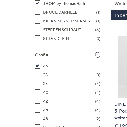
Weite
THOM by Thomas Rath
BRUCE DARNELL
(1)
In de
KILIAN KERNER SENSES
(1)
STEFFEN SCHRAUT
(6)
STRANDFEIN
(3)
Größe
46
36
(3)
38
(4)
40
(4)
42
(4)
DINE 
44
(4)
5-Pock
weites
48
(2)
€ 12