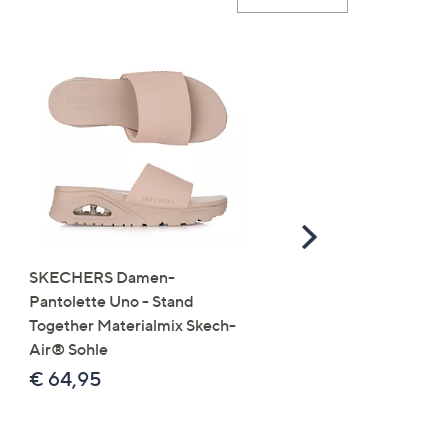
Scroll
Right
SKECHERS Damen-
JERYMOOD HOMEWEA
Pantolette Uno - Stand
Tops Mikrofaser Seitensc
Together Materialmix Skech-
leger weit
Air® Sohle
€ 24,99
€ 64,95