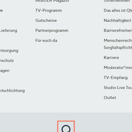
INSIDER Magazin
Unternehmen
en
TV-Programm
Das alles ist Q
Gutscheine
Nachhaltigkeit
Lieferung
Partnerprogramm
Barrierefreihei
Für euch da
Menschenrech
Sorgfaltspflich
ntsorgung
Karriere
enschutz
Moderator*inn
ragen
TV-Empfang
Studio Live To
itschlichtung
Outlet