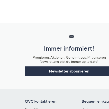
Hilfeseiten,
Service
und
Immer informiert!
Unternehmensinformationen
Premieren, Aktionen, Geheimtipps: Mit unseren
Newslettern bist du immer up to date!
Newsletter abonnieren
QVC kontaktieren
Bequem einkau