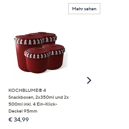
Mehr sehen
Scroll
Right
KOCHBLUME® 4
you:ly Pure Protein Limo
Snackboxen, 2x350ml und 2x
Lysin 575g für 25 Portio
500ml inkl. 4 Ein-Klick-
€ 49,99
Deckel 95mm
€ 86,94 /1 kg
€ 34,99