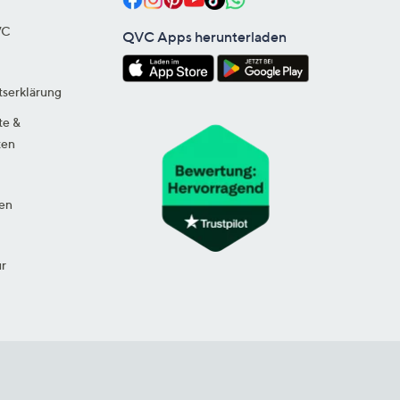
VC
QVC Apps herunterladen
tserklärung
te &
ten
en
ur