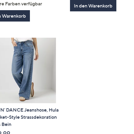
von
Bewertungen
von
Bewertun
re Farben verfügbar
In den Warenkorb
5
5
n Warenkorb
'N' DANCE Jeanshose, Hula
et-Style Strassdekoration
 Bein
9,99