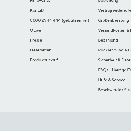
Hilfe-Chat
Bestellung
Kontakt
Vertrag widerruf
0800 2944 444 (gebührenfrei)
Größenberatung
QLive
Versandkosten & 
Presse
Bezahlung
Lieferanten
Rücksendung & E
Produktrückruf
Sicherheit & Dat
FAQs - Häufige F
Hilfe & Service
Beschwerde/ Stre