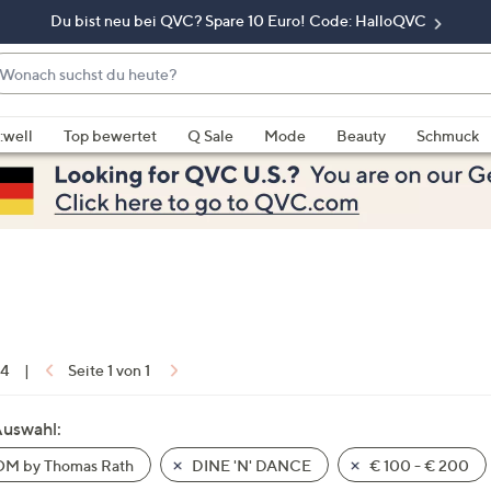
Du bist neu bei QVC? Spare 10 Euro! Code: HalloQVC
onach
chst
enn
u
rschläge
:well
Top bewertet
Q Sale
Mode
Beauty
Schmuck
eute?
rfügbar
nd,
erwenden
e
e
eiltasten
ach
ben
nd
 4
|
Seite 1 von 1
ach
nten
Auswahl:
der
M by Thomas Rath
DINE 'N' DANCE
€ 100 - € 200
ischen