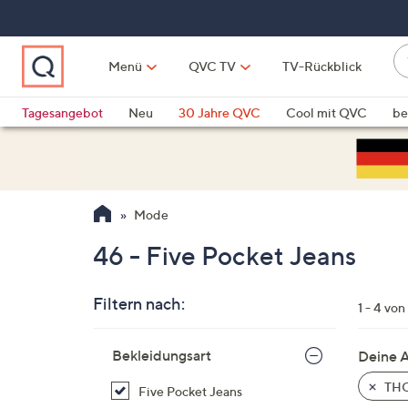
Zum
Hauptinhalt
springen
W
Menü
QVC TV
TV-Rückblick
su
W
d
Vo
Tagesangebot
Neu
30 Jahre QVC
Cool mit QVC
be
h
ve
QLINARISCH
Technik
si
v
Si
Mode
di
Pf
46 - Five Pocket Jeans
n
o
Filtern nach:
u
1 - 4 von
n
Zur
u
Bekleidungsart
Deine 
Produktliste
o
springen
THO
Five Pocket Jeans
w