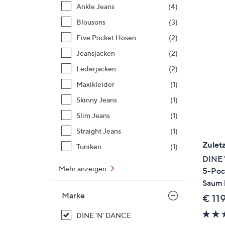
Si
Ankle Jeans
(4)
au
Blousons
(3)
T
Five Pocket Hosen
(2)
G
n
Jeansjacken
(2)
li
Lederjacken
(2)
b
Maxikleider
(1)
re
Skinny Jeans
(1)
u
di
Slim Jeans
(1)
an
Straight Jeans
(1)
Zuletz
Tuniken
(1)
DINE 
Mehr anzeigen
5-Poc
Saum l
Marke
€ 11
DINE 'N' DANCE