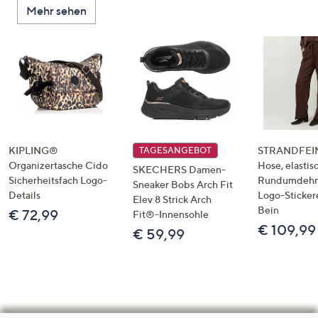
Mehr sehen
KIPLING®
STRANDFEIN
TAGESANGEBOT
Organizertasche Cido
Hose, elastis
SKECHERS Damen-
Sicherheitsfach Logo-
Rundumdeh
Sneaker Bobs Arch Fit
Details
Logo-Sticker
Elev 8 Strick Arch
Bein
€ 72,99
Fit®-Innensohle
€ 109,99
€ 59,99