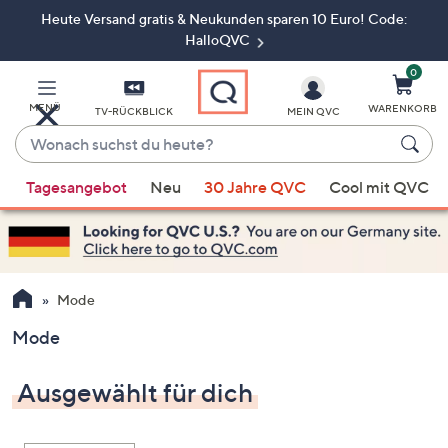
Heute Versand gratis & Neukunden sparen 10 Euro! Code:
Zum
Hauptinhalt
HalloQVC
springen
0
MENÜ
WARENKORB
TV-RÜCKBLICK
MEIN QVC
Wonach
suchst
Wenn
du
Tagesangebot
Neu
30 Jahre QVC
Cool mit QVC
Vorschläge
heute?
verfügbar
sind,
verwenden
Sie
Mode
die
Mode
Pfeiltasten
nach
Ausgewählt für dich
oben
und
nach