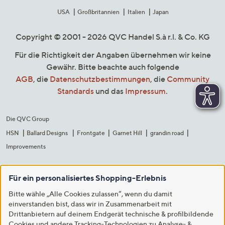
USA
Großbritannien
Italien
Japan
Copyright © 2001 - 2026 QVC Handel S.à r.l. & Co. KG
Für die Richtigkeit der Angaben übernehmen wir keine
Gewähr. Bitte beachte auch folgende
AGB
, die
Datenschutzbestimmungen
, die
Community
Standards
und das
Impressum
.
Die QVC Group
HSN
Ballard Designs
Frontgate
Garnet Hill
grandin road
Improvements
Für ein personalisiertes Shopping-Erlebnis
Bitte wähle „Alle Cookies zulassen“, wenn du damit
einverstanden bist, dass wir in Zusammenarbeit mit
Drittanbietern auf deinem Endgerät technische & profilbildende
Cookies und andere Tracking-Technologien zu Analyse- &