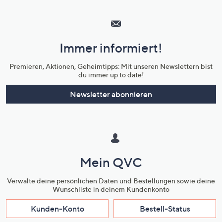
Hilfeseiten,
Service
und
Immer informiert!
Unternehmensinformationen
Premieren, Aktionen, Geheimtipps: Mit unseren Newslettern bist
du immer up to date!
Newsletter abonnieren
Mein QVC
Verwalte deine persönlichen Daten und Bestellungen sowie deine
Wunschliste in deinem Kundenkonto
Kunden-Konto
Bestell-Status