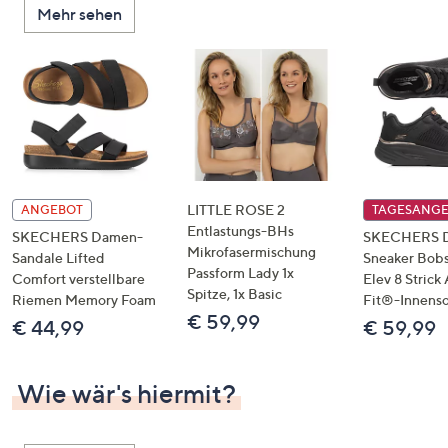
Mehr sehen
unten
oder
wischen
Sie
auf
Touch-
Geräten
nach
links
LITTLE ROSE 2
ANGEBOT
TAGESANG
bzw.
Entlastungs-BHs
SKECHERS Damen-
SKECHERS 
Mikrofasermischung
rechts,
Sandale Lifted
Sneaker Bobs
Passform Lady 1x
um
Comfort verstellbare
Elev 8 Strick
Spitze, 1x Basic
Riemen Memory Foam
Fit®-Innens
diese
€ 59,99
€ 44,99
€ 59,99
anzuzeigen.
Wie wär's hiermit?