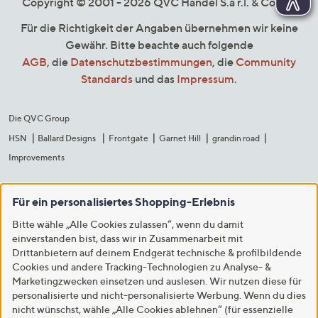
Copyright © 2001 - 2026 QVC Handel S.à r.l. & Co. KG
Für die Richtigkeit der Angaben übernehmen wir keine
Gewähr. Bitte beachte auch folgende
AGB
, die
Datenschutzbestimmungen
, die
Community
Standards
und das
Impressum
.
Die QVC Group
HSN
Ballard Designs
Frontgate
Garnet Hill
grandin road
Improvements
Für ein personalisiertes Shopping-Erlebnis
Bitte wähle „Alle Cookies zulassen“, wenn du damit
einverstanden bist, dass wir in Zusammenarbeit mit
Drittanbietern auf deinem Endgerät technische & profilbildende
Cookies und andere Tracking-Technologien zu Analyse- &
Marketingzwecken einsetzen und auslesen. Wir nutzen diese für
personalisierte und nicht-personalisierte Werbung. Wenn du dies
nicht wünschst, wähle „Alle Cookies ablehnen“ (für essenzielle