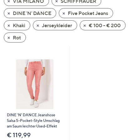
VIA MILANO
SCHIFFHAUER
oder
wischen
DINE 'N' DANCE
Five Pocket Jeans
Sie
Khaki
Jerseykleider
€ 100 - € 200
auf
Touch-
Rot
Geräten
nach
links
bzw.
rechts,
um
diese
anzuzeigen.
DINE 'N' DANCE Jeanshose
Salsa 5-Pocket-Style Umschlag
am Saum leichter Used-Effekt
€ 119,99