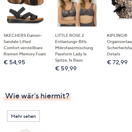
SKECHERS Damen-
LITTLE ROSE 2
KIPLING®
Sandale Lifted
Entlastungs-BHs
Organizertas
Comfort verstellbare
Mikrofasermischung
Sicherheitsf
Riemen Memory Foam
Passform Lady 1x
Details
Spitze, 1x Basic
€ 54,95
€ 72,99
€ 59,99
Wie wär's hiermit?
Mehr sehen