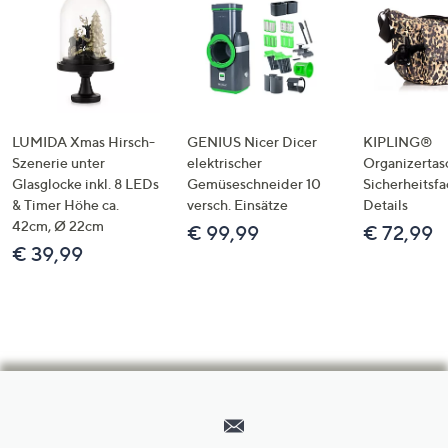
LUMIDA Xmas Hirsch-
GENIUS Nicer Dicer
KIPLING®
Szenerie unter
elektrischer
Organizertas
Glasglocke inkl. 8 LEDs
Gemüseschneider 10
Sicherheitsf
& Timer Höhe ca.
versch. Einsätze
Details
42cm, Ø 22cm
€ 99,99
€ 72,99
€ 39,99
Hilfeseiten,
Service