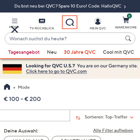
Du bist neu bei QVC? Spare 10 Euro! Code: HalloQVC
Zum
Hauptinhalt
springen
0
MENÜ
WARENKORB
TV-RÜCKBLICK
MEIN QVC
Wonach
suchst
Wenn
du
Tagesangebot
Neu
30 Jahre QVC
Cool mit QVC
Vorschläge
heute?
verfügbar
sind,
verwenden
Sie
Mode
die
€ 100 - € 200
Pfeiltasten
nach
oben
Sortieren:
Top-Treffer
und
Deine Auswahl:
nach
Alle Filter aufheben
unten