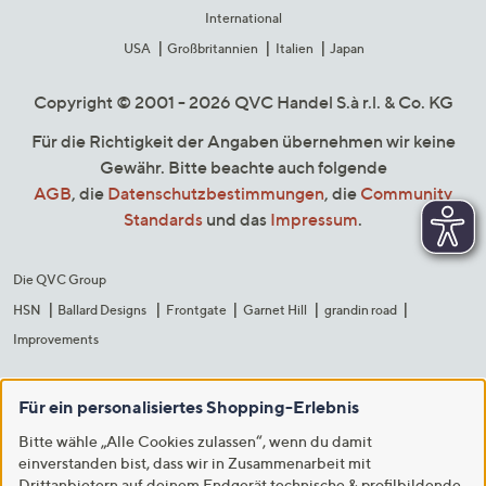
International
USA
Großbritannien
Italien
Japan
Copyright © 2001 - 2026 QVC Handel S.à r.l. & Co. KG
Für die Richtigkeit der Angaben übernehmen wir keine
Gewähr. Bitte beachte auch folgende
AGB
, die
Datenschutzbestimmungen
, die
Community
Standards
und das
Impressum
.
Die QVC Group
HSN
Ballard Designs
Frontgate
Garnet Hill
grandin road
Improvements
Für ein personalisiertes Shopping-Erlebnis
Bitte wähle „Alle Cookies zulassen“, wenn du damit
einverstanden bist, dass wir in Zusammenarbeit mit
Drittanbietern auf deinem Endgerät technische & profilbildende