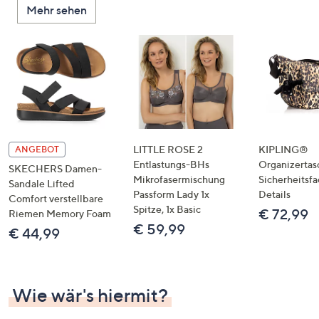
Mehr sehen
unten
oder
wischen
Sie
auf
Touch-
Geräten
nach
links
LITTLE ROSE 2
KIPLING®
ANGEBOT
bzw.
Entlastungs-BHs
Organizertas
SKECHERS Damen-
Mikrofasermischung
Sicherheitsf
rechts,
Sandale Lifted
Passform Lady 1x
Details
um
Comfort verstellbare
Spitze, 1x Basic
€ 72,99
Riemen Memory Foam
diese
€ 59,99
€ 44,99
anzuzeigen.
Wie wär's hiermit?