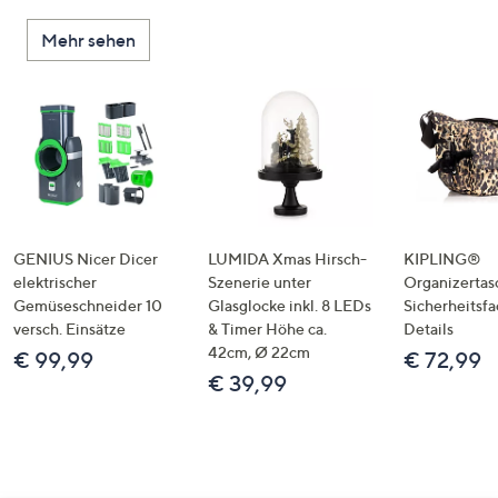
Mehr sehen
GENIUS Nicer Dicer
LUMIDA Xmas Hirsch-
KIPLING®
elektrischer
Szenerie unter
Organizertas
Gemüseschneider 10
Glasglocke inkl. 8 LEDs
Sicherheitsf
versch. Einsätze
& Timer Höhe ca.
Details
42cm, Ø 22cm
€ 99,99
€ 72,99
€ 39,99