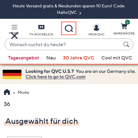
Heute Versand gratis & Neukunden sparen 10 Euro! Code:
Zum
Hauptinhalt
HalloQVC
springen
0
MENÜ
WARENKORB
TV-RÜCKBLICK
MEIN QVC
Wonach
suchst
Wenn
du
Tagesangebot
Neu
30 Jahre QVC
Cool mit QVC
Vorschläge
heute?
verfügbar
sind,
verwenden
Sie
Mode
die
36
Pfeiltasten
nach
Ausgewählt für dich
oben
und
nach