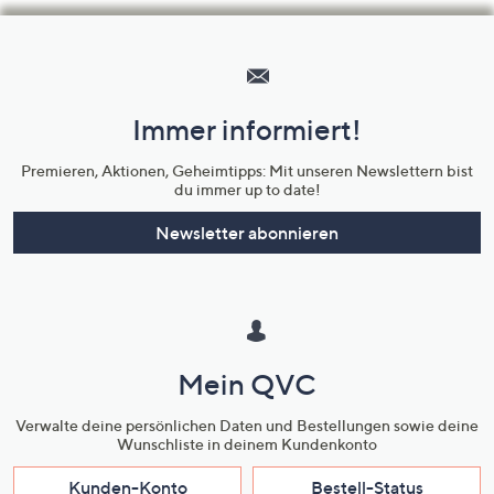
Hilfeseiten,
Service
und
Immer informiert!
Unternehmensinformationen
Premieren, Aktionen, Geheimtipps: Mit unseren Newslettern bist
du immer up to date!
Newsletter abonnieren
Mein QVC
Verwalte deine persönlichen Daten und Bestellungen sowie deine
Wunschliste in deinem Kundenkonto
Kunden-Konto
Bestell-Status