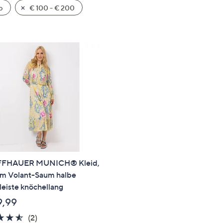
e
b
€ 100 - € 200
f
ouch-
eräten
ach
nks
zw.
chts,
m
ese
zuzeigen.
FFHAUER MUNICH® Kleid,
rm Volant-Saum halbe
eiste knöchellang
9,99
4.5
2
(2)