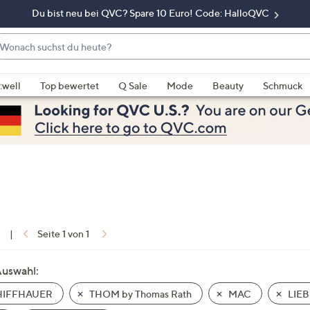
Du bist neu bei QVC? Spare 10 Euro! Code: HalloQVC
onach
chst
enn
u
rschläge
:well
Top bewertet
Q Sale
Mode
Beauty
Schmuck
eute?
rfügbar
nd,
erwenden
e
e
eiltasten
ach
ben
nd
1
|
Seite 1 von 1
ach
nten
Auswahl:
der
IFFHAUER
THOM by Thomas Rath
MAC
LIE
ischen