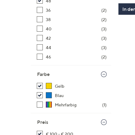
48
In de
36
(2)
38
(2)
40
(3)
42
(3)
44
(3)
46
(2)
Farbe
Gelb
Blau
Mehrfarbig
(1)
Preis
€ 100 - € 200