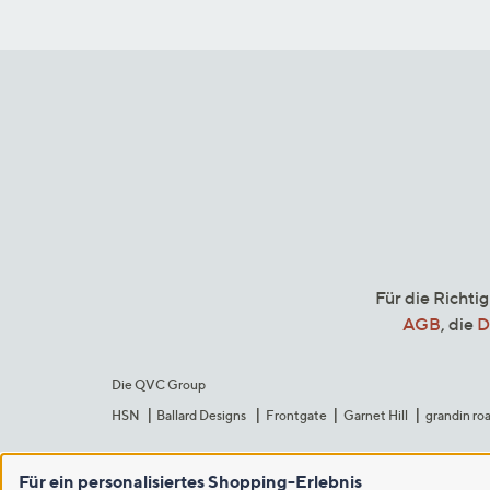
Für die Richti
AGB
, die
D
Die QVC Group
HSN
Ballard Designs
Frontgate
Garnet Hill
grandin ro
Für ein personalisiertes Shopping-Erlebnis