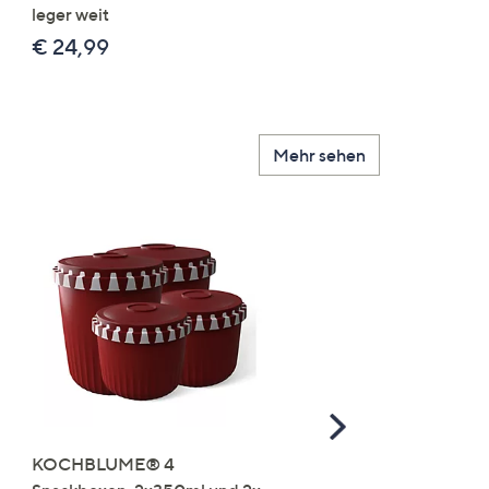
leger weit
2x uni
€ 24,99
€ 49,99
Mehr sehen
Scroll
Right
KOCHBLUME® 4
you:ly Pure Protein Limo