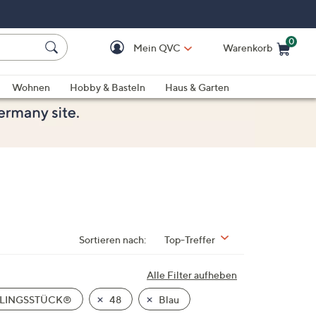
0
Mein QVC
Warenkorb
Einkaufswagen ist le
Wohnen
Hobby & Basteln
Haus & Garten
Sortieren nach:
Top-Treffer
Alle Filter aufheben
BLINGSSTÜCK®
48
Blau