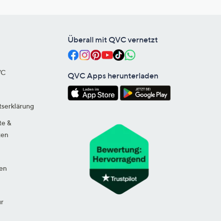
Überall mit QVC vernetzt
VC
QVC Apps herunterladen
tserklärung
te &
ten
en
ur