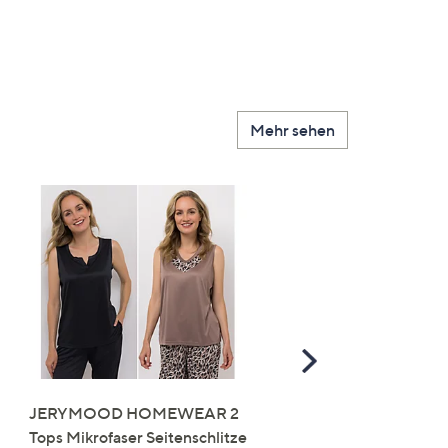
Mehr sehen
Scroll
Right
JERYMOOD HOMEWEAR 2
LITTLE ROSE 5 Maxislip
Tops Mikrofaser Seitenschlitze
Mikrofaser 3x Stickereide