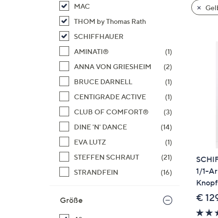
Si
MAC
Gel
au
THOM by Thomas Rath
T
SCHIFFHAUER
G
n
AMINATI®
(1)
li
ANNA VON GRIESHEIM
(2)
b
BRUCE DARNELL
(1)
re
CENTIGRADE ACTIVE
(1)
u
di
CLUB OF COMFORT®
(3)
an
DINE 'N' DANCE
(14)
EVA LUTZ
(1)
STEFFEN SCHRAUT
(21)
SCHI
1/1-A
STRANDFEIN
(16)
Knopfl
€ 12
Größe