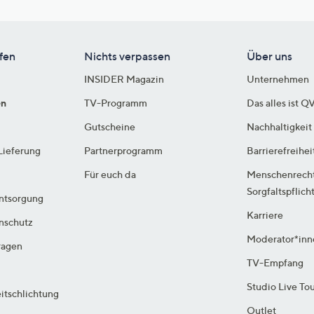
fen
Nichts verpassen
Über uns
INSIDER Magazin
Unternehmen
en
TV-Programm
Das alles ist Q
Gutscheine
Nachhaltigkeit
Lieferung
Partnerprogramm
Barrierefreihei
Für euch da
Menschenrech
Sorgfaltspflich
ntsorgung
Karriere
enschutz
Moderator*inn
ragen
TV-Empfang
Studio Live To
itschlichtung
Outlet