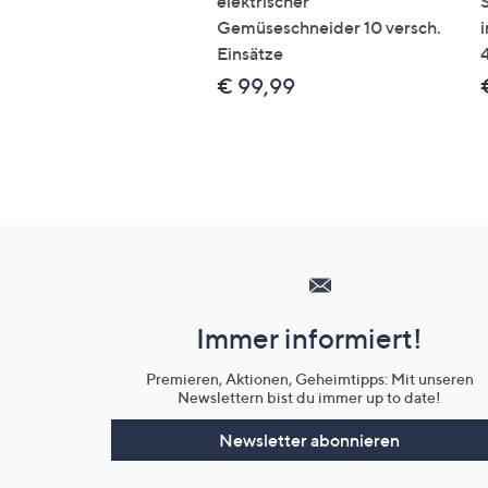
elektrischer
Gemüseschneider 10 versch.
Einsätze
€ 99,99
Hilfeseiten,
Service
und
Immer informiert!
Unternehmensinformationen
Premieren, Aktionen, Geheimtipps: Mit unseren
Newslettern bist du immer up to date!
Newsletter abonnieren