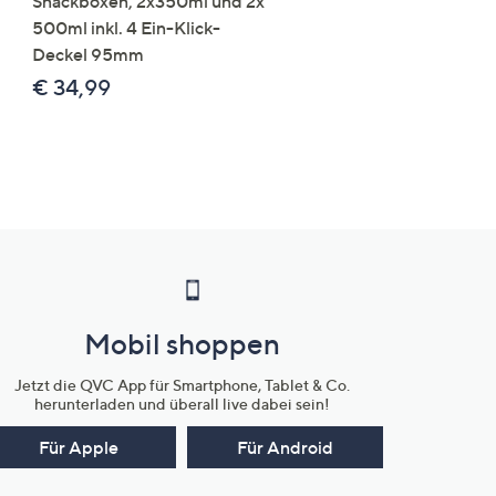
Snackboxen, 2x350ml und 2x
Lysin 575g für 25 Portio
500ml inkl. 4 Ein-Klick-
€ 49,99
Deckel 95mm
€ 86,94 /1 kg
€ 34,99
Mobil shoppen
Jetzt die QVC App für Smartphone, Tablet & Co.
herunterladen und überall live dabei sein!
Für Apple
Für Android