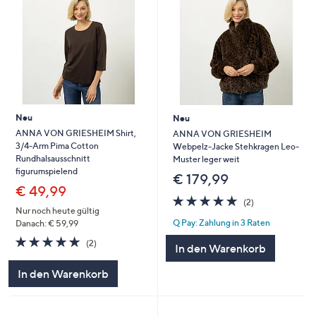
Neu
Neu
ANNA VON GRIESHEIM Shirt,
ANNA VON GRIESHEIM
3/4-Arm Pima Cotton
Webpelz-Jacke Stehkragen Leo-
Rundhalsausschnitt
Muster leger weit
figurumspielend
€ 179,99
€ 49,99
5.0
2
(2)
von
Bewertungen
Nur noch heute gültig
Q Pay: Zahlung in 3 Raten
5
Danach: € 59,99
5.0
2
(2)
In den Warenkorb
von
Bewertungen
5
In den Warenkorb