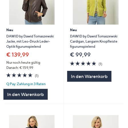
Neu
Neu
DAWID by Dawid Tomaszewski
DAWID by Dawid Tomaszewski
Jacke, mit Leo-Druck Leder-
Cardigan, Langarm Knopfleiste
Optik figurumspielend
figurumspielend
€ 139,99
€ 99,99
5.0
1
Nur noch heute gültig
(1)
von
Bewertungen
Danach: € 159,99
5
5.0
1
(1)
In den Warenkorb
von
Bewertungen
Q Pay: Zahlung in 3 Raten
5
In den Warenkorb