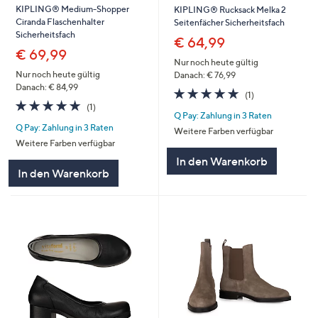
KIPLING® Medium-Shopper
KIPLING® Rucksack Melka 2
Ciranda Flaschenhalter
Seitenfächer Sicherheitsfach
Sicherheitsfach
€ 64,99
€ 69,99
Nur noch heute gültig
Nur noch heute gültig
Danach: € 76,99
Danach: € 84,99
5.0
1
(1)
5.0
1
von
Bewertungen
(1)
Q Pay: Zahlung in 3 Raten
von
Bewertungen
5
Q Pay: Zahlung in 3 Raten
5
Weitere Farben verfügbar
Weitere Farben verfügbar
In den Warenkorb
In den Warenkorb