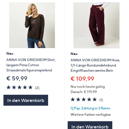
Neu
Neu
ANNA VON GRIESHEIM Shirt,
ANNA VON GRIESHEIM Hose,
langarm Pima Cotton
1/1-Länge Rundumdehnbund
Strassdetails figurumspielend
Eingrifftaschen weites Bein
€ 59,99
€ 109,99
5.0
2
Nur noch heute gültig
(2)
von
Bewertungen
Danach: € 119,99
5
5.0
1
In den Warenkorb
(1)
von
Bewertungen
Q Pay: Zahlung in 3 Raten
5
Weitere Farben verfügbar
In den Warenkorb