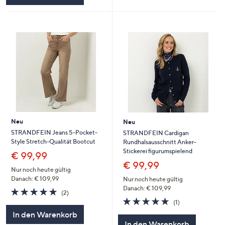
Neu
Neu
STRANDFEIN Jeans 5-Pocket-
STRANDFEIN Cardigan
Style Stretch-Qualität Bootcut
Rundhalsausschnitt Anker-
Stickerei figurumspielend
€ 99,99
€ 99,99
Nur noch heute gültig
Danach: € 109,99
Nur noch heute gültig
Danach: € 109,99
5.0
2
(2)
von
Bewertungen
5.0
1
(1)
5
von
Bewertungen
In den Warenkorb
5
In den Warenkorb