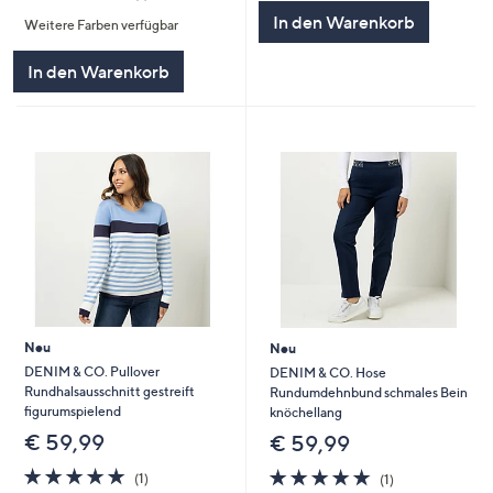
von
Bewertungen
5
In den Warenkorb
Weitere Farben verfügbar
5
In den Warenkorb
Neu
Neu
DENIM & CO. Pullover
DENIM & CO. Hose
Rundhalsausschnitt gestreift
Rundumdehnbund schmales Bein
figurumspielend
knöchellang
€ 59,99
€ 59,99
5.0
1
5.0
1
(1)
(1)
von
Bewertungen
von
Bewertungen