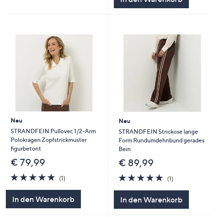
Neu
Neu
STRANDFEIN Pullover, 1/2-Arm
STRANDFEIN Strickose lange
Polokragen Zopfstrickmuster
Form Rundumdehnbund gerades
figurbetont
Bein
€ 79,99
€ 89,99
5.0
1
5.0
1
(1)
(1)
von
Bewertungen
von
Bewertungen
5
5
In den Warenkorb
In den Warenkorb