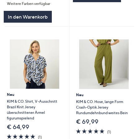
Weitere Farben verfügbar
5
In den Warenkorb
Neu
Neu
KIM & CO. Shirt, V-Ausschnitt
KIM & CO. Hose, lange Form
Brazil Knit Jersey
Crash-Optik Jersey
überschnittener Ärmel
Rundumdehnbund weites Bein
figurumspielend
€ 69,99
€ 64,99
5.0
1
(1)
5.0
1
von
Bewertungen
(1)