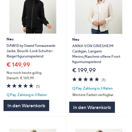
Neu
Neu
DAWID by Dawid Tomaszewski
ANNA VON GRIESHEIM
Jacke, Bouclé-Look Schulter-
Cardigan, Langarm
Riegel figurumspielend
Merino/Kaschmir offene Front
figurmumspielend
€ 149,99
€ 199,99
Nur noch heute gültig
5.0
1
Danach: € 169,99
(1)
von
Bewertungen
5.0
1
(1)
Q Pay: Zahlung in 3 Raten
5
von
Bewertungen
Weitere Farben verfügbar
Q Pay: Zahlung in 3 Raten
5
In den Warenkorb
In den Warenkorb