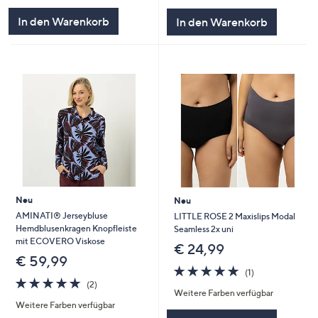
5
5
In den Warenkorb
In den Warenkorb
Neu
Neu
AMINATI® Jerseybluse
LITTLE ROSE 2 Maxislips Modal
Hemdblusenkragen Knopfleiste
Seamless 2x uni
mit ECOVERO Viskose
€ 24,99
€ 59,99
5.0
1
(1)
5.0
2
von
Bewertungen
(2)
Weitere Farben verfügbar
von
Bewertungen
5
Weitere Farben verfügbar
5