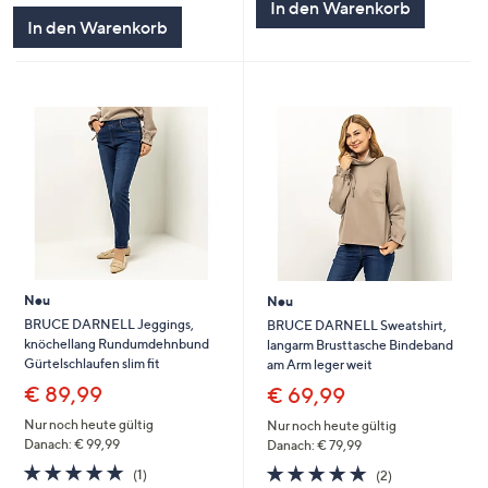
In den Warenkorb
5
In den Warenkorb
Neu
Neu
BRUCE DARNELL Jeggings,
BRUCE DARNELL Sweatshirt,
knöchellang Rundumdehnbund
langarm Brusttasche Bindeband
Gürtelschlaufen slim fit
am Arm leger weit
€ 89,99
€ 69,99
Nur noch heute gültig
Nur noch heute gültig
Danach: € 99,99
Danach: € 79,99
5.0
1
5.0
2
(1)
(2)
von
Bewertungen