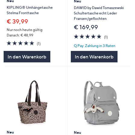
Neu
Neu
KIPLING® Umhängetasche
DAWID by Dawid Tomaszewski
Stelma Fronttasche
Schultertasche echt Leder
Fransen/geflochten
€ 39,99
€ 169,99
Nur noch heute gültig
5.0
1
Danach: € 48,99
(1)
von
Bewertungen
5.0
1
(1)
Q Pay: Zahlung in 3 Raten
5
von
Bewertungen
5
In den Warenkorb
In den Warenkorb
Neu
Neu