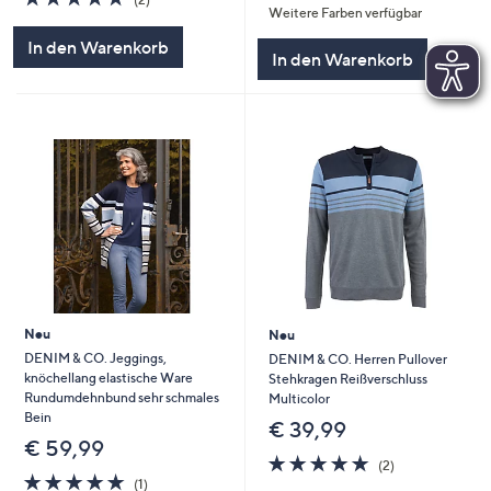
Weitere Farben verfügbar
von
Bewertungen
5
5
In den Warenkorb
In den Warenkorb
Neu
Neu
DENIM & CO. Jeggings,
DENIM & CO. Herren Pullover
knöchellang elastische Ware
Stehkragen Reißverschluss
Rundumdehnbund sehr schmales
Multicolor
Bein
€ 39,99
€ 59,99
5.0
2
(2)
5.0
1
von
Bewertungen
(1)