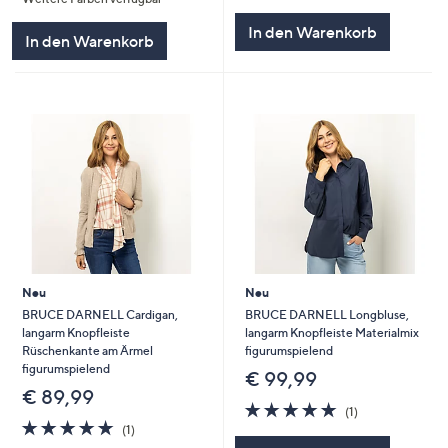
von
Bewertungen
5
In den Warenkorb
In den Warenkorb
Neu
Neu
BRUCE DARNELL Cardigan,
BRUCE DARNELL Longbluse,
langarm Knopfleiste
langarm Knopfleiste Materialmix
Rüschenkante am Ärmel
figurumspielend
figurumspielend
€ 99,99
€ 89,99
5.0
1
(1)
5.0
1
von
Bewertungen
(1)
von
Bewertungen
5