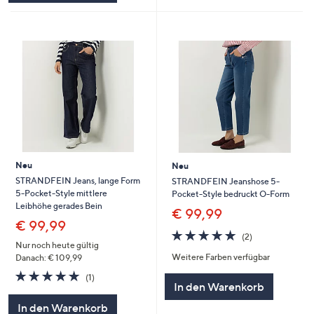
Neu
Neu
STRANDFEIN Jeans, lange Form
STRANDFEIN Jeanshose 5-
5-Pocket-Style mittlere
Pocket-Style bedruckt O-Form
Leibhöhe gerades Bein
€ 99,99
€ 99,99
5.0
2
(2)
von
Bewertungen
Nur noch heute gültig
Weitere Farben verfügbar
5
Danach: € 109,99
5.0
1
(1)
In den Warenkorb
von
Bewertungen
5
In den Warenkorb