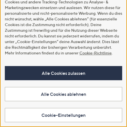
Cookies und andere Tracking-Technologien zu Analyse- &
In den Warenkorb
Marketingzwecken einsetzen und auslesen. Wir nutzen diese für
personalisierte und nicht-personalisierte Werbung. Wenn du dies
nicht wünschst, wähle „Alle Cookies ablehnen“ (für essenzielle
Cookies ist die Zustimmung nicht erforderlich). Deine
Zustimmung ist freiwillig und für die Nutzung dieser Webseite
nicht erforderlich. Du kannst sie jederzeit widerrufen, indem du
unter „Cookie-Einstellungen“ deine Auswahl änderst. Dies lässt
die Rechtmäßigkeit der bisherigen Verarbeitung unberührt.
Mehr Informationen findest du in unserer
Cookie-Richtlinie
.
Alle Cookies zulassen
Neu
Neu
LITTLE ROSE Cardigan, 3/4-Arm
STEFFEN SCHRAUT
Mikrofaser offene Front uni
Longcardigan V-Ausschnitt
Leistentaschen leger weit
Alle Cookies ablehnen
€ 19,99
€ 99,99
5.0
1
(1)
von
Bewertungen
4.8
4
(4)
Weitere Farben verfügbar
5
von
Bewertungen
Cookie-Einstellungen
Weitere Farben verfügbar
5
In den Warenkorb