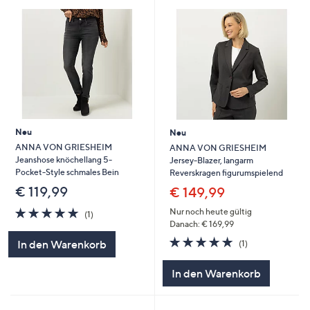
Neu
Neu
ANNA VON GRIESHEIM
ANNA VON GRIESHEIM
Jeanshose knöchellang 5-
Jersey-Blazer, langarm
Pocket-Style schmales Bein
Reverskragen figurumspielend
€ 119,99
€ 149,99
5.0
1
Nur noch heute gültig
(1)
von
Bewertungen
Danach: € 169,99
5
5.0
1
In den Warenkorb
(1)
von
Bewertungen
5
In den Warenkorb