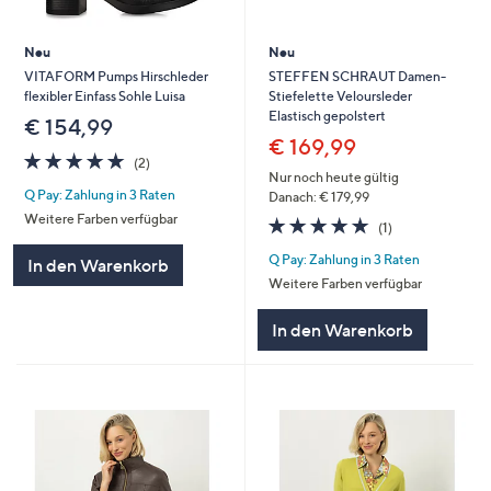
Neu
Neu
VITAFORM Pumps Hirschleder
STEFFEN SCHRAUT Damen-
flexibler Einfass Sohle Luisa
Stiefelette Veloursleder
Elastisch gepolstert
€ 154,99
€ 169,99
5.0
2
(2)
von
Bewertungen
Nur noch heute gültig
Q Pay: Zahlung in 3 Raten
5
Danach: € 179,99
Weitere Farben verfügbar
5.0
1
(1)
von
Bewertungen
Q Pay: Zahlung in 3 Raten
5
In den Warenkorb
Weitere Farben verfügbar
In den Warenkorb