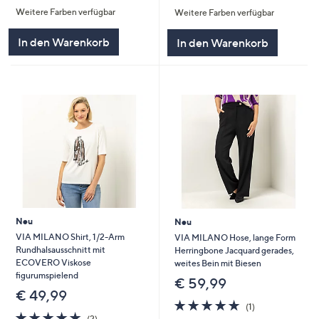
von
Bewertungen
Weitere Farben verfügbar
Weitere Farben verfügbar
5
5
In den Warenkorb
In den Warenkorb
Neu
Neu
VIA MILANO Shirt, 1/2-Arm
VIA MILANO Hose, lange Form
Rundhalsausschnitt mit
Herringbone Jacquard gerades,
ECOVERO Viskose
weites Bein mit Biesen
figurumspielend
€ 59,99
€ 49,99
5.0
1
(1)
5.0
2
von
Bewertungen
(2)