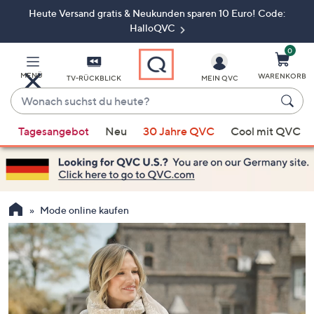
Heute Versand gratis & Neukunden sparen 10 Euro! Code:
Zum
Hauptinhalt
HalloQVC
springen
0
MENÜ
WARENKORB
TV-RÜCKBLICK
MEIN QVC
Wonach
suchst
Wenn
du
Tagesangebot
Neu
30 Jahre QVC
Cool mit QVC
Vorschläge
heute?
verfügbar
sind,
verwenden
Sie
Mode online kaufen
die
Pfeiltasten
nach
oben
und
nach