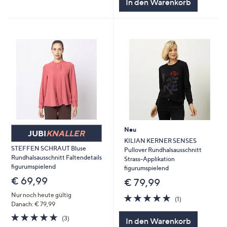
In den Warenkorb
Neu
JUBI
KNALLER
KILIAN KERNER SENSES
STEFFEN SCHRAUT Bluse
Pullover Rundhalsausschnitt
Rundhalsausschnitt Faltendetails
Strass-Applikation
figurumspielend
figurumspielend
€ 69,99
€ 79,99
Nur noch heute gültig
5.0
1
(1)
Danach: € 79,99
von
Bewertungen
5
5.0
3
(3)
In den Warenkorb
von
Bewertungen