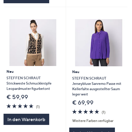
Neu
Neu
STEFFEN SCHRAUT
STEFFEN SCHRAUT
Strickweste Schmuckknöpfe
Jerseybluse Sanremo Passe mit
Leopardmuster figurbetont
Kellerfalte ausgestellter Saum
leger weit
€ 59,99
€ 69,99
5.0
1
(1)
von
Bewertungen
5.0
1
(1)
5
von
Bewertungen
In den Warenkorb
Weitere Farben verfügbar
5