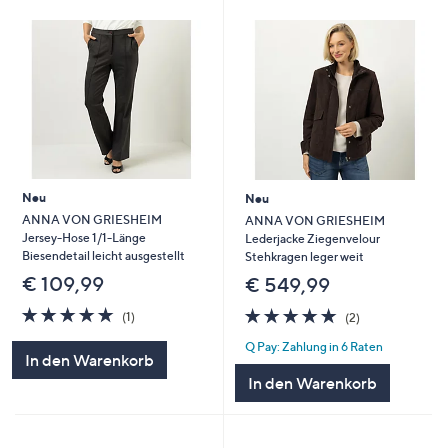
Neu
Neu
ANNA VON GRIESHEIM
ANNA VON GRIESHEIM
Jersey-Hose 1/1-Länge
Lederjacke Ziegenvelour
Biesendetail leicht ausgestellt
Stehkragen leger weit
€ 109,99
€ 549,99
5.0
1
5.0
2
(1)
(2)
von
Bewertungen
von
Bewertungen
Q Pay: Zahlung in 6 Raten
5
5
In den Warenkorb
In den Warenkorb