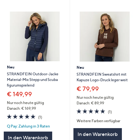
Neu
Neu
STRANDFEIN Outdoor-Jacke
STRANDFEIN Sweatshirt mit
Material-Mix Stepp und Scuba
Kapuze Logo-Druck leger weit
figurumspielend
€ 79,99
€ 149,99
Nur noch heute gültig
Nur noch heute gültig
Danach: € 89,99
Danach: € 169,99
5.0
1
(1)
5.0
1
von
Bewertungen
(1)
Weitere Farben verfügbar
von
Bewertungen
5
Q Pay: Zahlung in 3 Raten
5
In den Warenkorb
In den Warenkorb