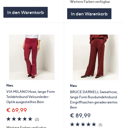
Weitere Farben verfügbar
von
Bewertungen
5
5
In den Warenkorb
In den Warenkorb
Neu
Neu
VIA MILANO Hose, lange Form
BRUCE DARNELL Sweathose,
Teildehnbund Veloursleder-
lange Form Rundumdehnbund
Optik ausgestelltes Bein
Eingrifftaschen gerades weites
Bein
€ 69,99
€ 89,99
5.0
2
(2)
von
Bewertungen
5.0
1
(1)
Weitere Farben verfügbar
5