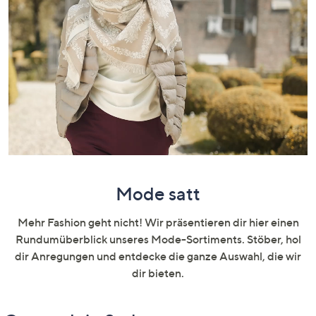
unten
oder
wischen
Sie
auf
Touch-
Geräten
nach
links
bzw.
rechts,
Mode satt
um
diese
Mehr Fashion geht nicht! Wir präsentieren dir hier einen
anzuzeigen.
Rundumüberblick unseres Mode-Sortiments. Stöber, hol
dir Anregungen und entdecke die ganze Auswahl, die wir
dir bieten.