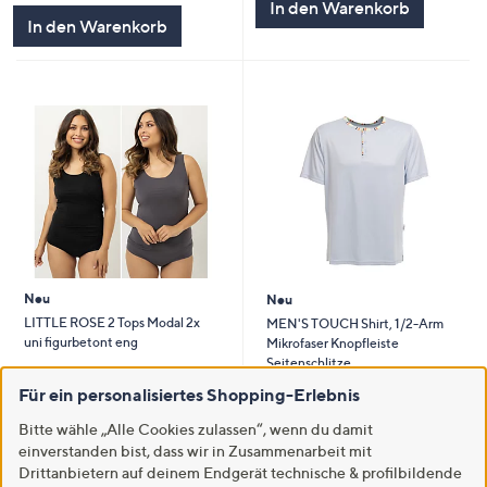
In den Warenkorb
In den Warenkorb
Neu
Neu
LITTLE ROSE 2 Tops Modal 2x
MEN'S TOUCH Shirt, 1/2-Arm
uni figurbetont eng
Mikrofaser Knopfleiste
Seitenschlitze
€ 37,99
€ 19,99
Für ein personalisiertes Shopping-Erlebnis
5.0
2
(2)
von
Bewertungen
5.0
1
Bitte wähle „Alle Cookies zulassen“, wenn du damit
(1)
Weitere Farben verfügbar
5
von
Bewertungen
einverstanden bist, dass wir in Zusammenarbeit mit
Weitere Farben verfügbar
5
Drittanbietern auf deinem Endgerät technische & profilbildende
In den Warenkorb