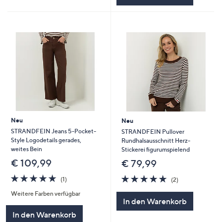
Neu
Neu
STRANDFEIN Jeans 5-Pocket-
STRANDFEIN Pullover
Style Logodetails gerades,
Rundhalsausschnitt Herz-
weites Bein
Stickerei figurumspielend
€ 109,99
€ 79,99
5.0
1
5.0
2
(1)
(2)
von
Bewertungen
von
Bewertungen
Weitere Farben verfügbar
5
5
In den Warenkorb
In den Warenkorb