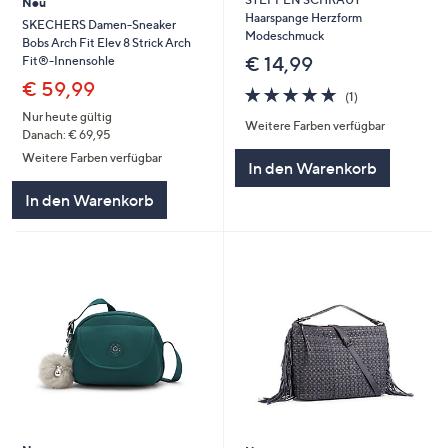
Neu
Haarspange Herzform
SKECHERS Damen-Sneaker
Modeschmuck
Bobs Arch Fit Elev 8 Strick Arch
€ 14,99
Fit®-Innensohle
€ 59,99
5.0
1
(1)
von
Bewertungen
Nur heute gültig
Weitere Farben verfügbar
5
Danach: € 69,95
Weitere Farben verfügbar
In den Warenkorb
In den Warenkorb