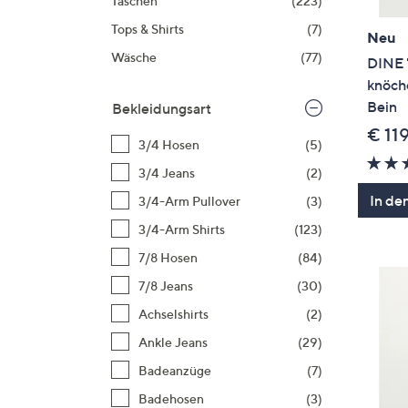
Taschen
(223)
Tops & Shirts
(7)
Neu
Wäsche
(77)
DINE 
knöche
Bein
Bekleidungsart
€ 11
3/4 Hosen
(5)
3/4 Jeans
(2)
In de
3/4-Arm Pullover
(3)
3/4-Arm Shirts
(123)
7/8 Hosen
(84)
7/8 Jeans
(30)
Achselshirts
(2)
Ankle Jeans
(29)
Badeanzüge
(7)
Badehosen
(3)