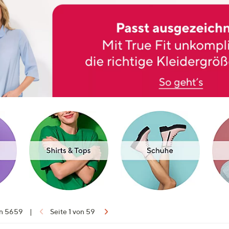
on 5659
|
Seite 1 von 59