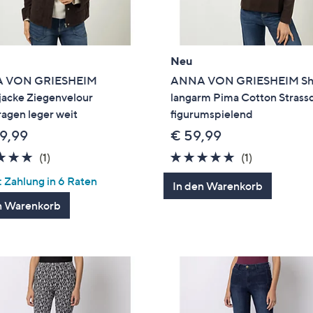
Neu
 VON GRIESHEIM
ANNA VON GRIESHEIM Shi
jacke Ziegenvelour
langarm Pima Cotton Strassd
agen leger weit
figurumspielend
9,99
€ 59,99
5.0
1
5.0
1
(1)
(1)
von
Bewertungen
von
Bewertung
 Zahlung in 6 Raten
In den Warenkorb
5
5
n Warenkorb