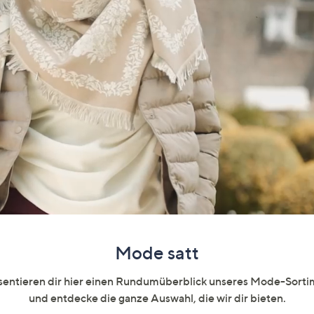
e
f
ouch-
eräten
ach
nks
zw.
chts,
m
ese
zuzeigen.
Mode satt
äsentieren dir hier einen Rundumüberblick unseres Mode-Sortim
und entdecke die ganze Auswahl, die wir dir bieten.