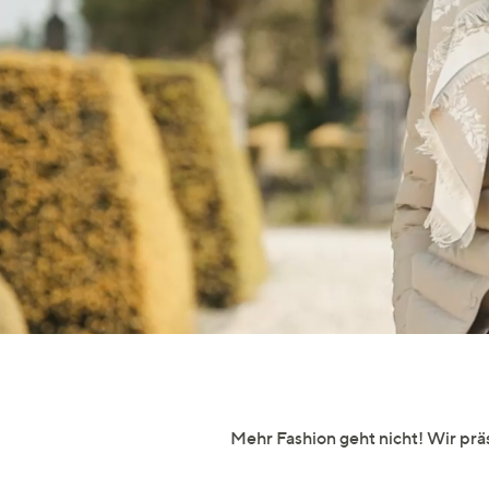
Si
au
T
G
n
li
b
re
u
di
an
Mehr Fashion geht nicht! Wir pr