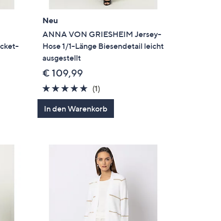
Neu
ANNA VON GRIESHEIM Jersey-
cket-
Hose 1/1-Länge Biesendetail leicht
ausgestellt
€ 109,99
5.0
1
(1)
en
von
Bewertungen
In den Warenkorb
5