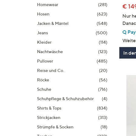
Homewear
(281)
€ 14
Hosen
(623)
Nur he
Danac
Jacken & Mäntel
(548)
Q Pay:
Jeans
(500)
Weite
Kleider
(114)
Nachtwäsche
(123)
In de
Pullover
(485)
Reise und Co.
(20)
Röcke
(56)
Schuhe
(716)
Schuhpflege & Schuhzubehör
(4)
Shirts & Tops
(834)
Strickjacken
(313)
Strümpfe & Socken
(18)