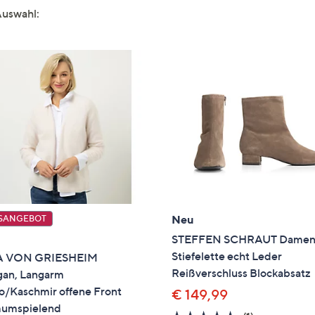
Auswahl:
Neu
SANGEBOT
STEFFEN SCHRAUT Damen
Stiefelette echt Leder
 VON GRIESHEIM
Reißverschluss Blockabsatz
gan, Langarm
o/Kaschmir offene Front
€ 149,99
mumspielend