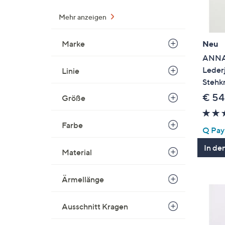
Mehr anzeigen
Neu
Marke
ANNA
Leder
Linie
Stehkr
€ 54
Größe
Farbe
Q Pay:
In de
Material
Ärmellänge
Ausschnitt Kragen