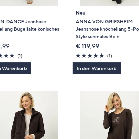
Neu
'N' DANCE Jeanhose
ANNA VON GRIESHEIM
llang Bügelfalte konisches
Jeanshose knöchellang 5-Po
Style schmales Bein
9,99
€ 119,99
5.0
1
5.0
1
(1)
(1)
von
Bewertungen
von
Bewertung
n Warenkorb
In den Warenkorb
5
5