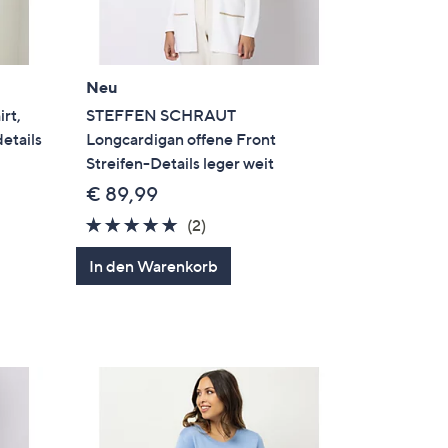
Neu
rt,
STEFFEN SCHRAUT
etails
Longcardigan offene Front
Streifen-Details leger weit
€ 89,99
5.0
2
(2)
en
von
Bewertungen
In den Warenkorb
5