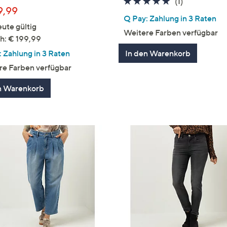
5.0
1
(1)
9,99
von
Bewertung
Q Pay: Zahlung in 3 Raten
5
ute gültig
Weitere Farben verfügbar
h: € 199,99
 Zahlung in 3 Raten
In den Warenkorb
re Farben verfügbar
n Warenkorb