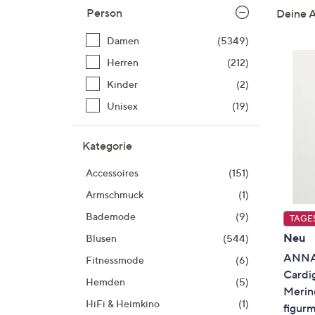
Person
Deine 
Produktliste
springen
Damen
(5349)
Herren
(212)
Kinder
(2)
Unisex
(19)
Kategorie
Accessoires
(151)
Armschmuck
(1)
Bademode
(9)
TAGE
Neu
Blusen
(544)
ANNA
Fitnessmode
(6)
Cardi
Hemden
(5)
Merin
HiFi & Heimkino
(1)
figur