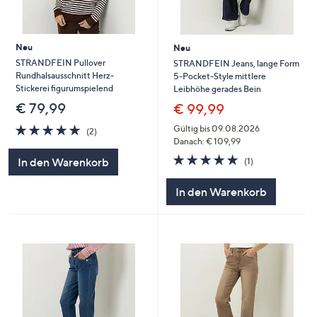
Neu
Neu
STRANDFEIN Pullover
STRANDFEIN Jeans, lange Form
Rundhalsausschnitt Herz-
5-Pocket-Style mittlere
Stickerei figurumspielend
Leibhöhe gerades Bein
€ 79,99
€ 99,99
5.0
2
Gültig bis 09.08.2026
(2)
von
Bewertungen
Danach: € 109,99
5
5.0
1
In den Warenkorb
(1)
von
Bewertungen
5
In den Warenkorb