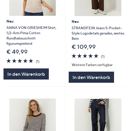
Neu
Neu
ANNA VON GRIESHEIM Shirt,
STRANDFEIN Jeans 5-Pocket-
1/2-Arm Pima Cotton
Style Logodetails gerades, weites
Rundhalssuschnitt
Bein
figurumspielend
€ 109,99
€ 49,99
5.0
1
(1)
5.0
1
von
Bewertungen
(1)
Weitere Farben verfügbar
von
Bewertungen
5
5
In den Warenkorb
In den Warenkorb