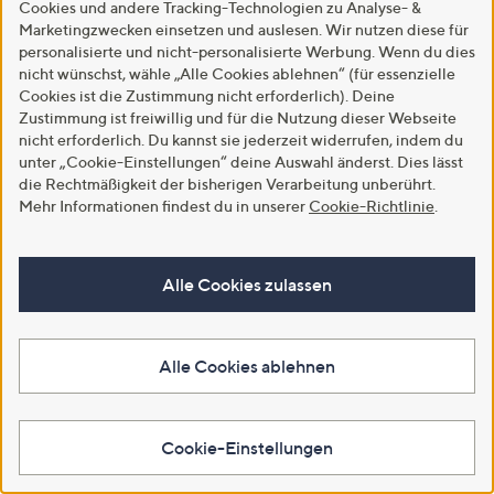
Cookies und andere Tracking-Technologien zu Analyse- &
Marketingzwecken einsetzen und auslesen. Wir nutzen diese für
personalisierte und nicht-personalisierte Werbung. Wenn du dies
nicht wünschst, wähle „Alle Cookies ablehnen“ (für essenzielle
Cookies ist die Zustimmung nicht erforderlich). Deine
Zustimmung ist freiwillig und für die Nutzung dieser Webseite
Neu
Neu
nicht erforderlich. Du kannst sie jederzeit widerrufen, indem du
CLUB OF COMFORT®
VIA MILANO Kurzmantel
unter „Cookie-Einstellungen“ deine Auswahl änderst. Dies lässt
Jeanshose Texx 5-Pocket-Style
Veloursleder-Optik Länge 85cm
die Rechtmäßigkeit der bisherigen Verarbeitung unberührt.
Komfortbund High-Stretch
figurumspielend
Mehr Informationen findest du in unserer
Cookie-Richtlinie
.
€ 109,95
€ 109,99
4.4
15
4.3
6
(15)
(6)
von
Bewertungen
von
Bewertungen
Alle Cookies zulassen
Weitere Farben verfügbar
Weitere Farben verfügbar
5
5
In den Warenkorb
In den Warenkorb
Alle Cookies ablehnen
Cookie-Einstellungen