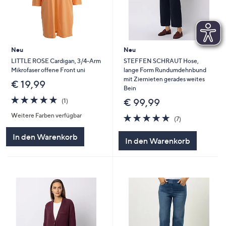
Neu
Neu
LITTLE ROSE Cardigan, 3/4-Arm
STEFFEN SCHRAUT Hose,
Mikrofaser offene Front uni
lange Form Rundumdehnbund
mit Ziernieten gerades weites
€ 19,99
Bein
5.0
1
€ 99,99
(1)
von
Bewertungen
Weitere Farben verfügbar
5
4.9
7
(7)
von
Bewertungen
5
In den Warenkorb
In den Warenkorb