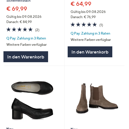
Sicherheitsfach
€ 64,99
€ 69,99
Gültig bis 09.08.2026
Gültig bis 09.08.2026
Danach: € 76,99
Danach: € 84,99
5.0
1
(1)
5.0
2
von
Bewertungen
(2)
Q Pay: Zahlung in 3 Raten
von
Bewertungen
5
Q Pay: Zahlung in 3 Raten
5
Weitere Farben verfügbar
Weitere Farben verfügbar
In den Warenkorb
In den Warenkorb
Neu