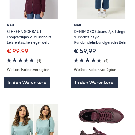
Neu
Neu
STEFFEN SCHRAUT
DENIM & CO. Jeans, 7/8-Länge
Longcardigan V-Ausschnitt
5-Pocket-Style
Leistentaschen leger weit
Rundumdehnbund gerades Bein
€ 99,99
€ 59,99
4.8
4
4.8
4
(4)
(4)
von
Bewertungen
von
Bewertungen
Weitere Farben verfügbar
Weitere Farben verfügbar
5
5
In den Warenkorb
In den Warenkorb