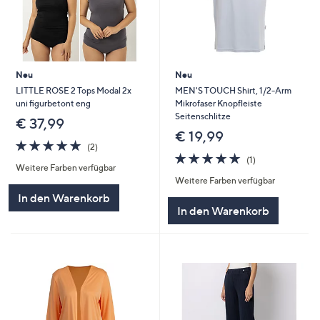
Neu
Neu
LITTLE ROSE 2 Tops Modal 2x
MEN'S TOUCH Shirt, 1/2-Arm
uni figurbetont eng
Mikrofaser Knopfleiste
Seitenschlitze
€ 37,99
€ 19,99
5.0
2
(2)
von
Bewertungen
5.0
1
(1)
Weitere Farben verfügbar
5
von
Bewertungen
Weitere Farben verfügbar
5
In den Warenkorb
In den Warenkorb