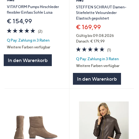
Neu
VITAFORM Pumps Hirschleder
STEFFEN SCHRAUT Damen-
flexibler Einfass Sohle Luisa
Stiefelette Veloursleder
Elastisch gepolstert
€ 154,99
€ 169,99
5.0
2
(2)
von
Bewertungen
Gültig bis 09.08.2026
Q Pay: Zahlung in 3 Raten
5
Danach: € 179,99
Weitere Farben verfügbar
5.0
1
(1)
von
Bewertungen
Q Pay: Zahlung in 3 Raten
5
In den Warenkorb
Weitere Farben verfügbar
In den Warenkorb