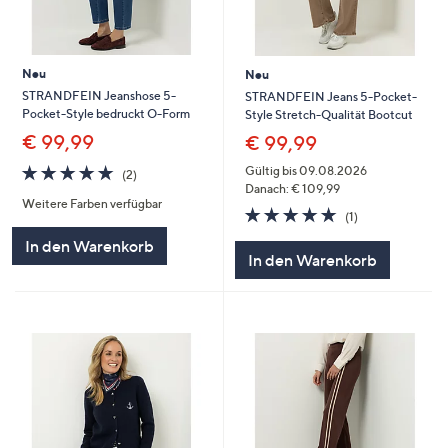
Neu
Neu
STRANDFEIN Jeanshose 5-
STRANDFEIN Jeans 5-Pocket-
Pocket-Style bedruckt O-Form
Style Stretch-Qualität Bootcut
€ 99,99
€ 99,99
5.0
2
Gültig bis 09.08.2026
(2)
von
Bewertungen
Danach: € 109,99
Weitere Farben verfügbar
5
5.0
1
(1)
von
Bewertungen
In den Warenkorb
5
In den Warenkorb