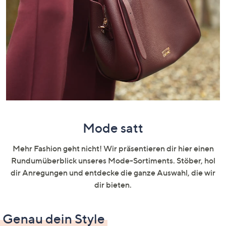
oder
wischen
Sie
auf
Touch-
Geräten
nach
links
bzw.
rechts,
Mode satt
um
diese
Mehr Fashion geht nicht! Wir präsentieren dir hier einen
anzuzeigen.
Rundumüberblick unseres Mode-Sortiments. Stöber, hol
dir Anregungen und entdecke die ganze Auswahl, die wir
dir bieten.
Genau dein Style