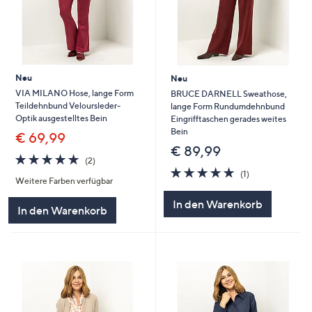
Neu
Neu
VIA MILANO Hose, lange Form
BRUCE DARNELL Sweathose,
Teildehnbund Veloursleder-
lange Form Rundumdehnbund
Optik ausgestelltes Bein
Eingrifftaschen gerades weites
Bein
€ 69,99
€ 89,99
5.0
2
(2)
von
Bewertungen
5.0
1
(1)
Weitere Farben verfügbar
5
von
Bewertungen
5
In den Warenkorb
In den Warenkorb