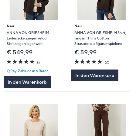
Neu
Neu
ANNA VON GRIESHEIM
ANNA VON GRIESHEIM Shirt,
Lederjacke Ziegenvelour
langarm Pima Cotton
Stehkragen leger weit
Strassdetails figurumspielend
€ 549,99
€ 59,99
5.0
2
5.0
2
(2)
(2)
von
Bewertungen
von
Bewertungen
Q Pay: Zahlung in 6 Raten
5
5
In den Warenkorb
In den Warenkorb