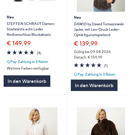
Neu
Neu
STEFFEN SCHRAUT Damen-
DAWID by Dawid Tomaszewski
Stiefelette echt Leder
Jacke, mit Leo-Druck Leder-
Reißverschluss Blockabsatz
Optik figurumspielend
€ 149,99
€ 139,99
5.0
4
Gültig bis 09.08.2026
(4)
von
Bewertungen
Danach: € 159,99
Q Pay: Zahlung in 3 Raten
5
5.0
1
(1)
Weitere Farben verfügbar
von
Bewertungen
Q Pay: Zahlung in 3 Raten
5
In den Warenkorb
In den Warenkorb