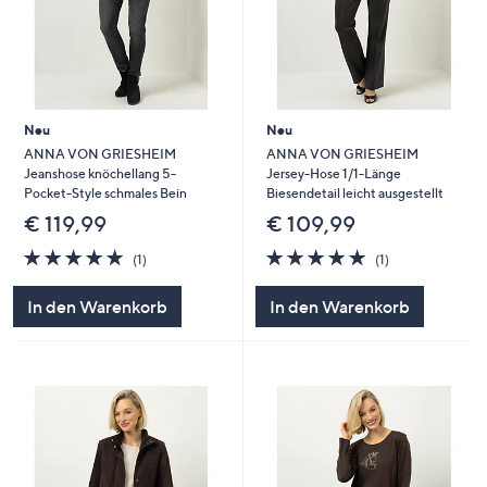
Neu
Neu
ANNA VON GRIESHEIM
ANNA VON GRIESHEIM
Jeanshose knöchellang 5-
Jersey-Hose 1/1-Länge
Pocket-Style schmales Bein
Biesendetail leicht ausgestellt
€ 119,99
€ 109,99
5.0
1
5.0
1
(1)
(1)
von
Bewertungen
von
Bewertungen
5
5
In den Warenkorb
In den Warenkorb