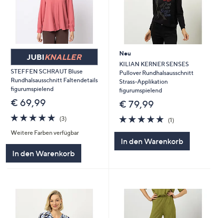
Neu
JUBI
KNALLER
KILIAN KERNER SENSES
STEFFEN SCHRAUT Bluse
Pullover Rundhalsausschnitt
Rundhalsausschnitt Faltendetails
Strass-Applikation
figurumspielend
figurumspielend
€ 69,99
€ 79,99
5.0
3
5.0
1
(3)
(1)
von
Bewertungen
von
Bewertungen
Weitere Farben verfügbar
5
5
In den Warenkorb
In den Warenkorb