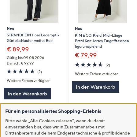
Neu
Neu
STRANDFEIN Hose Lederoptik
KIM & CO. Kleid, Midi-Länge
Gürtelschlaufen weites Bein
Brazil Knit Jersey Eingrifftaschen
figurumspielend
€ 89,99
€ 79,99
Gültig bis 09.08.2026
4.5
2
Danach: € 99,99
(2)
von
Bewertungen
4.5
2
(2)
Weitere Farben verfügbar
5
von
Bewertungen
Weitere Farben verfügbar
5
In den Warenkorb
In den Warenkorb
Für ein personalisiertes Shopping-Erlebnis
Bitte wähle „Alle Cookies zulassen“, wenn du damit
einverstanden bist, dass wir in Zusammenarbeit mit
Drittanbietern auf deinem Endgerät technische & profilbildende