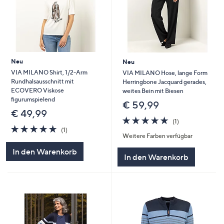
Neu
Neu
VIA MILANO Shirt, 1/2-Arm
VIA MILANO Hose, lange Form
Rundhalsausschnitt mit
Herringbone Jacquard gerades,
ECOVERO Viskose
weites Bein mit Biesen
figurumspielend
€ 59,99
€ 49,99
5.0
1
(1)
5.0
1
von
Bewertungen
(1)
Weitere Farben verfügbar
von
Bewertungen
5
5
In den Warenkorb
In den Warenkorb