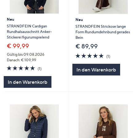
Neu
Neu
STRANDFEIN Cardigan
STRANDFEIN Strickose lange
Rundhalsausschnitt Anker-
Form Rundumdehnbund gerades
Stickerei figurumspielend
Bein
€ 99,99
€ 89,99
5.0
1
Gültig bis 09.08.2026
(1)
von
Bewertungen
Danach: € 109,99
5
5.0
1
(1)
In den Warenkorb
von
Bewertungen
5
In den Warenkorb