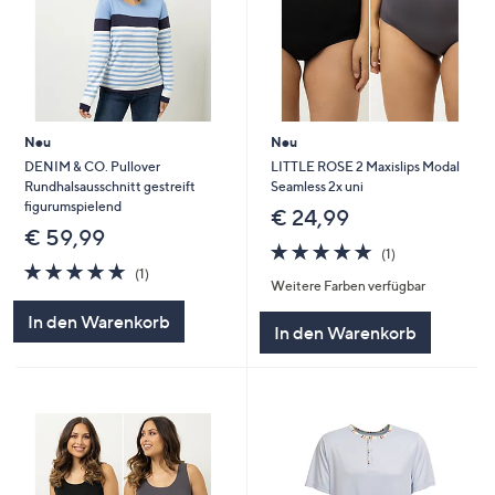
Neu
Neu
DENIM & CO. Pullover
LITTLE ROSE 2 Maxislips Modal
Rundhalsausschnitt gestreift
Seamless 2x uni
figurumspielend
€ 24,99
€ 59,99
5.0
1
(1)
5.0
1
von
Bewertungen
(1)
Weitere Farben verfügbar
von
Bewertungen
5
5
In den Warenkorb
In den Warenkorb