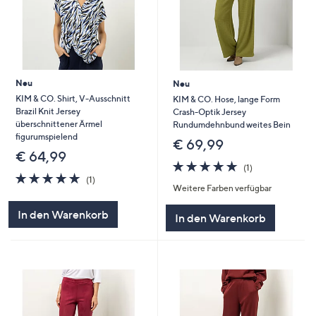
Neu
Neu
KIM & CO. Shirt, V-Ausschnitt
KIM & CO. Hose, lange Form
Brazil Knit Jersey
Crash-Optik Jersey
überschnittener Ärmel
Rundumdehnbund weites Bein
figurumspielend
€ 69,99
€ 64,99
5.0
1
(1)
5.0
1
von
Bewertungen
(1)
Weitere Farben verfügbar
von
Bewertungen
5
5
In den Warenkorb
In den Warenkorb