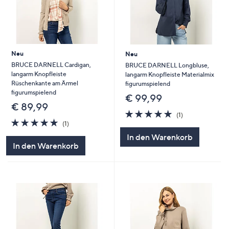
Neu
Neu
BRUCE DARNELL Cardigan,
BRUCE DARNELL Longbluse,
langarm Knopfleiste
langarm Knopfleiste Materialmix
Rüschenkante am Ärmel
figurumspielend
figurumspielend
€ 99,99
€ 89,99
5.0
1
(1)
5.0
1
von
Bewertungen
(1)
von
Bewertungen
5
In den Warenkorb
5
In den Warenkorb