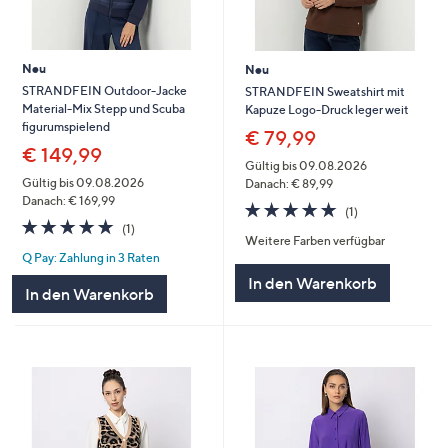
Neu
Neu
STRANDFEIN Outdoor-Jacke
STRANDFEIN Sweatshirt mit
Material-Mix Stepp und Scuba
Kapuze Logo-Druck leger weit
figurumspielend
€ 79,99
€ 149,99
Gültig bis 09.08.2026
Gültig bis 09.08.2026
Danach: € 89,99
Danach: € 169,99
5.0
1
(1)
5.0
1
von
Bewertungen
(1)
Weitere Farben verfügbar
von
Bewertungen
5
Q Pay: Zahlung in 3 Raten
5
In den Warenkorb
In den Warenkorb