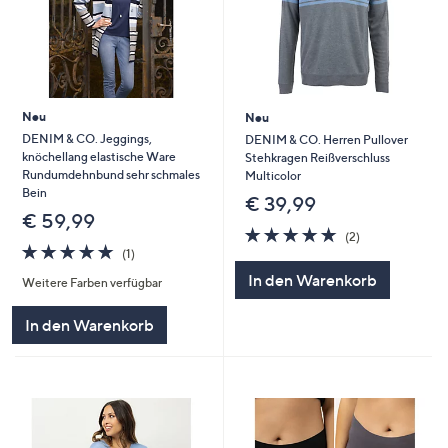
Neu
Neu
DENIM & CO. Jeggings,
DENIM & CO. Herren Pullover
knöchellang elastische Ware
Stehkragen Reißverschluss
Rundumdehnbund sehr schmales
Multicolor
Bein
€ 39,99
€ 59,99
5.0
2
(2)
5.0
1
von
Bewertungen
(1)
von
Bewertungen
5
In den Warenkorb
Weitere Farben verfügbar
5
In den Warenkorb