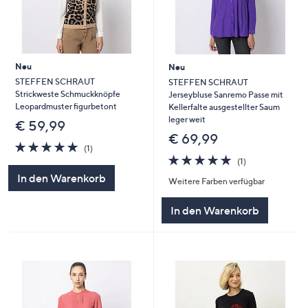
Neu
Neu
STEFFEN SCHRAUT
STEFFEN SCHRAUT
Strickweste Schmuckknöpfe
Jerseybluse Sanremo Passe mit
Leopardmuster figurbetont
Kellerfalte ausgestellter Saum
leger weit
€ 59,99
€ 69,99
5.0
1
(1)
von
Bewertungen
5.0
1
(1)
5
von
Bewertungen
In den Warenkorb
Weitere Farben verfügbar
5
In den Warenkorb