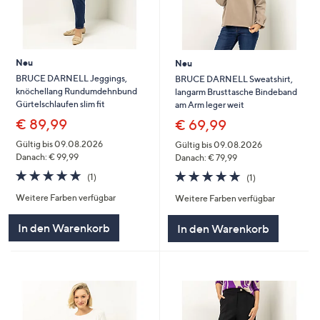
Neu
Neu
BRUCE DARNELL Jeggings,
BRUCE DARNELL Sweatshirt,
knöchellang Rundumdehnbund
langarm Brusttasche Bindeband
Gürtelschlaufen slim fit
am Arm leger weit
€ 89,99
€ 69,99
Gültig bis 09.08.2026
Gültig bis 09.08.2026
Danach: € 99,99
Danach: € 79,99
5.0
1
5.0
1
(1)
(1)
von
Bewertungen
von
Bewertungen
Weitere Farben verfügbar
Weitere Farben verfügbar
5
5
In den Warenkorb
In den Warenkorb