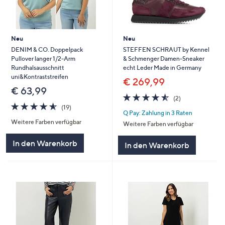
Neu
Neu
DENIM & CO. Doppelpack
STEFFEN SCHRAUT by Kennel
Pullover langer 1/2-Arm
& Schmenger Damen-Sneaker
Rundhalsausschnitt
echt Leder Made in Germany
uni&Kontraststreifen
€ 269,99
€ 63,99
4.5
2
(2)
4.5
19
von
Bewertungen
(19)
Q Pay: Zahlung in 3 Raten
von
Bewertungen
5
Weitere Farben verfügbar
5
Weitere Farben verfügbar
In den Warenkorb
In den Warenkorb