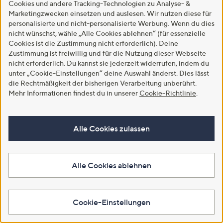
Cookies und andere Tracking-Technologien zu Analyse- &
Marketingzwecken einsetzen und auslesen. Wir nutzen diese für
Neu
Neu
personalisierte und nicht-personalisierte Werbung. Wenn du dies
KIPLING® Geldbörse Tops 4
KIPLING® Medium-Shopper
nicht wünschst, wähle „Alle Cookies ablehnen“ (für essenzielle
Kartenfächer Münzfach
Ciranda Flaschenhalter
Cookies ist die Zustimmung nicht erforderlich). Deine
Sicherheitsfach
€ 26,99
Zustimmung ist freiwillig und für die Nutzung dieser Webseite
€ 69,99
nicht erforderlich. Du kannst sie jederzeit widerrufen, indem du
Weitere Farben verfügbar
unter „Cookie-Einstellungen“ deine Auswahl änderst. Dies lässt
Gültig bis 09.08.2026
die Rechtmäßigkeit der bisherigen Verarbeitung unberührt.
Danach: € 84,99
In den Warenkorb
Mehr Informationen findest du in unserer
Cookie-Richtlinie
.
Q Pay: Zahlung in 3 Raten
Weitere Farben verfügbar
In den Warenkorb
Alle Cookies zulassen
Alle Cookies ablehnen
Cookie-Einstellungen