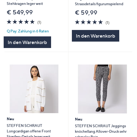
Stehkragen leger weit
Strassdetails figurumspielend
€ 549,99
€ 59,99
5.0
1
5.0
1
(1)
(1)
von
Bewertungen
von
Bewertungen
Q Pay: Zahlung in 6 Raten
5
5
In den Warenkorb
In den Warenkorb
Neu
Neu
STEFFEN SCHRAUT
STEFFEN SCHRAUT Jeggings
Longcardigan offene Front
knöchellang Allover-Druck sehr
Streifen-Details leger weit
schmales Bein