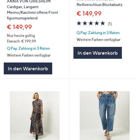
ANNA VON GRIESHEIM
Reißverschluss Blockabsatz
Cardigan, Langarm
€ 149,99
Merino/Kaschmir offene Front
figurmumspielend
5.0
1
(1)
€ 149,99
von
Bewertungen
Q Pay: Zahlung in 3 Raten
5
Nur heute gültig
Weitere Farben verfügbar
Danach: € 199,99
Q Pay: Zahlung in 3 Raten
In den Warenkorb
Weitere Farben verfügbar
In den Warenkorb