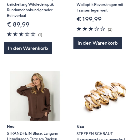
knöchellang Wildlederoptik
Wolloptik Reverskragen mit
Rundumdehnbund gerader
Fransen leger weit
Beinverlauf
€ 199,99
€ 89,99
3.0
2
(2)
3.0
1
von
Bewertungen
(1)
von
Bewertungen
5
In den Warenkorb
5
In den Warenkorb
Neu
Neu
STRANDFEIN Bluse, Langarm
STEFFEN SCHRAUT
Hemdkragen Falte am Rücken
Haarspange braun gemustert