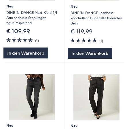
Neu
Neu
DINE 'N' DANCE Maxi-Kleid, 1/1
DINE 'N' DANCE Jeanhose
Arm bedruckt Stehkragen
knöchellang Bügelfalte konisches
figurumspielend
Bein
€ 109,99
€ 119,99
5.0
1
5.0
1
(1)
(1)
von
Bewertungen
von
Bewertungen
5
5
In den Warenkorb
In den Warenkorb
Neu
Neu