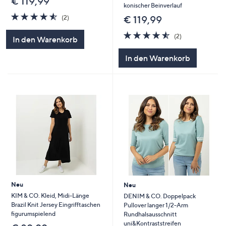
€ 119,99
konischer Beinverlauf
4.5
2
€ 119,99
(2)
von
Bewertungen
5
4.5
2
(2)
In den Warenkorb
von
Bewertungen
5
In den Warenkorb
Neu
Neu
KIM & CO. Kleid, Midi-Länge
DENIM & CO. Doppelpack
Brazil Knit Jersey Eingrifftaschen
Pullover langer 1/2-Arm
figurumspielend
Rundhalsausschnitt
uni&Kontraststreifen