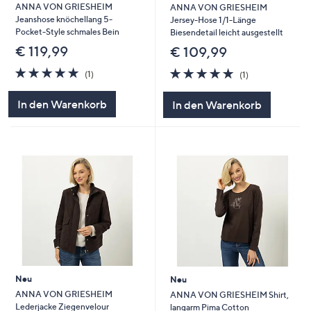
ANNA VON GRIESHEIM
ANNA VON GRIESHEIM
Jeanshose knöchellang 5-
Jersey-Hose 1/1-Länge
Pocket-Style schmales Bein
Biesendetail leicht ausgestellt
€ 119,99
€ 109,99
5.0
1
5.0
1
(1)
(1)
von
Bewertungen
von
Bewertungen
5
5
In den Warenkorb
In den Warenkorb
Neu
Neu
ANNA VON GRIESHEIM
ANNA VON GRIESHEIM Shirt,
Lederjacke Ziegenvelour
langarm Pima Cotton