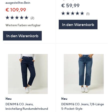
ausgestelltes Bein
€ 59,99
€ 109,99
5.0
1
(1)
5.0
2
von
Bewertungen
(2)
von
Bewertungen
5
In den Warenkorb
Weitere Farben verfügbar
5
In den Warenkorb
Neu
Neu
DENIM & CO. Jeans,
DENIM & CO. Jeans, 7/8-Länge
knöchellang Rundumdehnbund
5-Pocket-Style