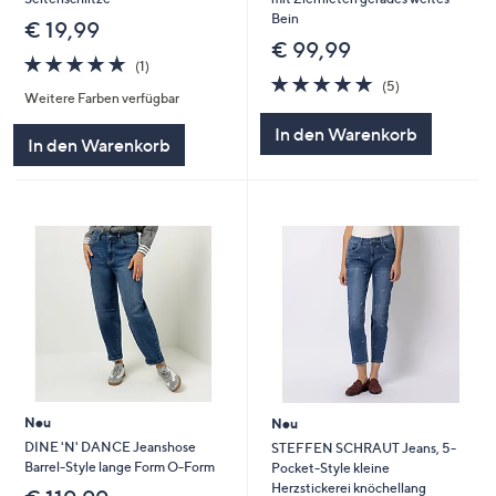
Bein
€ 19,99
€ 99,99
5.0
1
(1)
von
Bewertungen
4.8
5
(5)
Weitere Farben verfügbar
5
von
Bewertungen
5
In den Warenkorb
In den Warenkorb
Neu
Neu
DINE 'N' DANCE Jeanshose
STEFFEN SCHRAUT Jeans, 5-
Barrel-Style lange Form O-Form
Pocket-Style kleine
Herzstickerei knöchellang