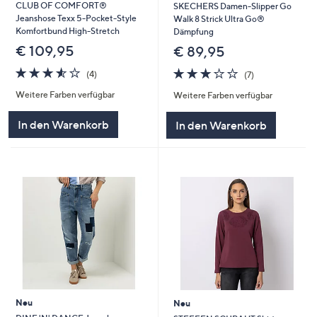
CLUB OF COMFORT®
SKECHERS Damen-Slipper Go
Jeanshose Texx 5-Pocket-Style
Walk 8 Strick Ultra Go®
Komfortbund High-Stretch
Dämpfung
€ 109,95
€ 89,95
3.5
4
3.1
7
(4)
(7)
von
Bewertungen
von
Bewertungen
Weitere Farben verfügbar
Weitere Farben verfügbar
5
5
In den Warenkorb
In den Warenkorb
Neu
Neu