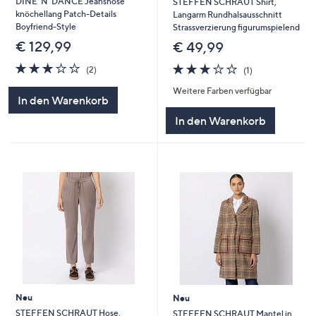
DINE 'N' DANCE Jeanshose
STEFFEN SCHRAUT Shirt,
knöchellang Patch-Details
Langarm Rundhalsausschnitt
Boyfriend-Style
Strassverzierung figurumspielend
€ 129,99
€ 49,99
3.0
2
3.0
1
(2)
(1)
von
Bewertungen
von
Bewertungen
Weitere Farben verfügbar
5
5
In den Warenkorb
In den Warenkorb
Neu
Neu
STEFFEN SCHRAUT Hose,
STEFFEN SCHRAUT Mantel in