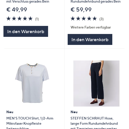
mit Verschluss gerades Bein
Rundumdehnbund gerades Bein
€ 49,99
€ 59,99
5.0
1
5.0
3
(1)
(3)
von
Bewertungen
von
Bewertungen
Weitere Farben verfügbar
5
5
In den Warenkorb
In den Warenkorb
Neu
Neu
MEN'S TOUCH Shirt, 1/2-Arm
STEFFEN SCHRAUT Hose,
Mikrofaser Knopfleiste
lange Form Rundumdehnbund
Seitenschlitze
mit Ziernieten gerades weites