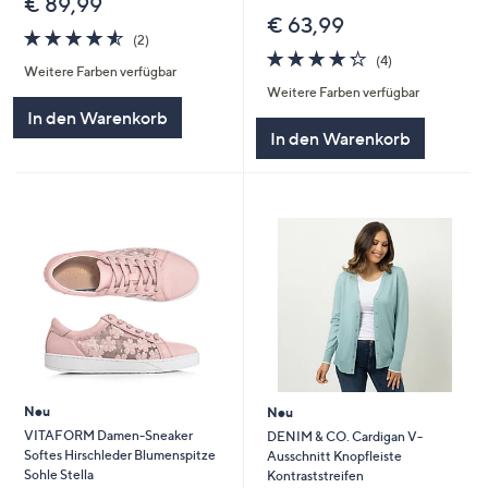
€ 89,99
€ 63,99
4.5
2
(2)
von
Bewertungen
4.2
4
(4)
Weitere Farben verfügbar
5
von
Bewertungen
Weitere Farben verfügbar
5
In den Warenkorb
In den Warenkorb
Neu
Neu
VITAFORM Damen-Sneaker
DENIM & CO. Cardigan V-
Softes Hirschleder Blumenspitze
Ausschnitt Knopfleiste
Sohle Stella
Kontraststreifen