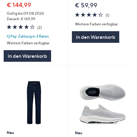
€ 144,99
€ 59,99
4.0
1
Gültig bis 09.08.2026
(1)
von
Bewertungen
Danach: € 169,99
Weitere Farben verfügbar
5
4.0
2
(2)
von
Bewertungen
In den Warenkorb
Q Pay: Zahlung in 3 Raten
5
Weitere Farben verfügbar
In den Warenkorb
Neu
Neu