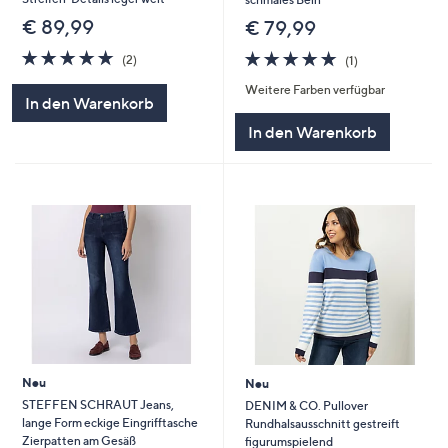
€ 89,99
€ 79,99
5.0
2
5.0
1
(2)
(1)
von
Bewertungen
von
Bewertungen
Weitere Farben verfügbar
5
5
In den Warenkorb
In den Warenkorb
Neu
Neu
STEFFEN SCHRAUT Jeans,
DENIM & CO. Pullover
lange Form eckige Eingrifftasche
Rundhalsausschnitt gestreift
Zierpatten am Gesäß
figurumspielend