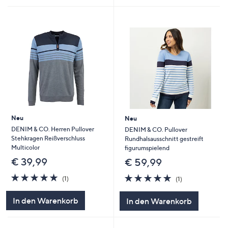
Neu
Neu
DENIM & CO. Herren Pullover
DENIM & CO. Pullover
Stehkragen Reißverschluss
Rundhalsausschnitt gestreift
Multicolor
figurumspielend
€ 39,99
€ 59,99
5.0
1
5.0
1
(1)
(1)
von
Bewertungen
von
Bewertungen
5
5
In den Warenkorb
In den Warenkorb