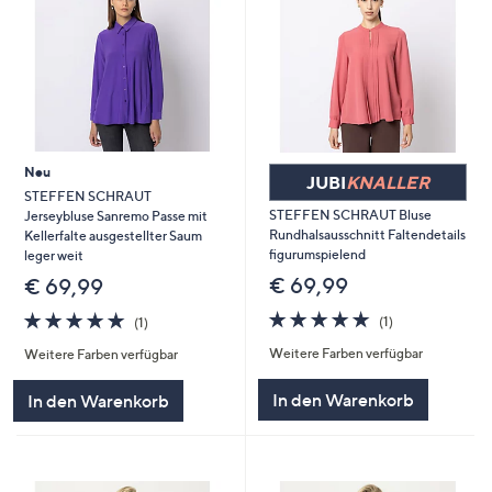
Neu
JUBI
KNALLER
STEFFEN SCHRAUT
STEFFEN SCHRAUT Bluse
Jerseybluse Sanremo Passe mit
Rundhalsausschnitt Faltendetails
Kellerfalte ausgestellter Saum
figurumspielend
leger weit
€ 69,99
€ 69,99
5.0
1
5.0
1
(1)
(1)
von
Bewertungen
von
Bewertungen
Weitere Farben verfügbar
5
Weitere Farben verfügbar
5
In den Warenkorb
In den Warenkorb