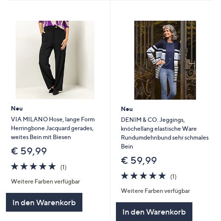
Neu
Neu
VIA MILANO Hose, lange Form
DENIM & CO. Jeggings,
Herringbone Jacquard gerades,
knöchellang elastische Ware
weites Bein mit Biesen
Rundumdehnbund sehr schmales
Bein
€ 59,99
€ 59,99
5.0
1
(1)
von
Bewertungen
5.0
1
(1)
Weitere Farben verfügbar
5
von
Bewertungen
Weitere Farben verfügbar
5
In den Warenkorb
In den Warenkorb