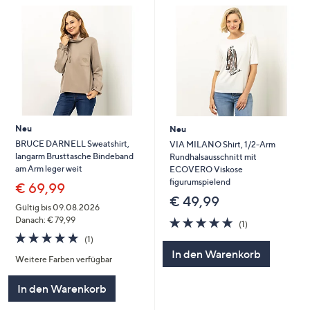
Neu
Neu
BRUCE DARNELL Sweatshirt,
VIA MILANO Shirt, 1/2-Arm
langarm Brusttasche Bindeband
Rundhalsausschnitt mit
am Arm leger weit
ECOVERO Viskose
figurumspielend
€ 69,99
€ 49,99
Gültig bis 09.08.2026
5.0
1
Danach: € 79,99
(1)
von
Bewertungen
5.0
1
(1)
5
von
Bewertungen
In den Warenkorb
Weitere Farben verfügbar
5
In den Warenkorb