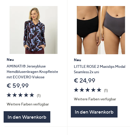
Neu
Neu
AMINATI® Jerseybluse
LITTLE ROSE 2 Maxislips Modal
Hemdblusenkragen Knopfleiste
Seamless 2x uni
mit ECOVERO Viskose
€ 24,99
€ 59,99
5.0
1
(1)
5.0
1
von
Bewertungen
(1)
Weitere Farben verfügbar
von
Bewertungen
5
Weitere Farben verfügbar
5
In den Warenkorb
In den Warenkorb