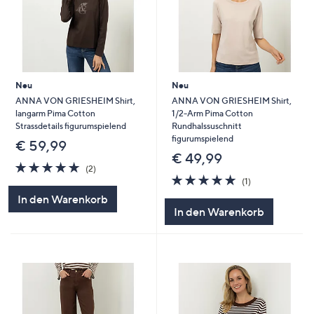
Neu
Neu
ANNA VON GRIESHEIM Shirt,
ANNA VON GRIESHEIM Shirt,
langarm Pima Cotton
1/2-Arm Pima Cotton
Strassdetails figurumspielend
Rundhalssuschnitt
figurumspielend
€ 59,99
€ 49,99
5.0
2
(2)
von
Bewertungen
5.0
1
(1)
5
von
Bewertungen
In den Warenkorb
5
In den Warenkorb