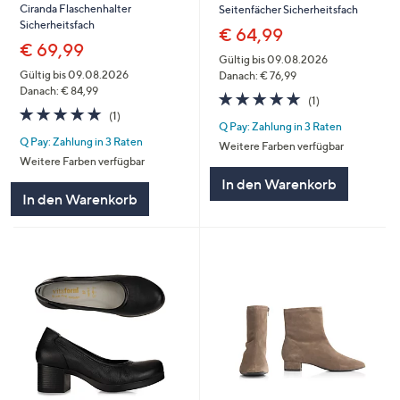
Ciranda Flaschenhalter
Seitenfächer Sicherheitsfach
Sicherheitsfach
€ 64,99
€ 69,99
Gültig bis 09.08.2026
Gültig bis 09.08.2026
Danach: € 76,99
Danach: € 84,99
5.0
1
(1)
5.0
1
von
Bewertungen
(1)
Q Pay: Zahlung in 3 Raten
von
Bewertungen
5
Q Pay: Zahlung in 3 Raten
5
Weitere Farben verfügbar
Weitere Farben verfügbar
In den Warenkorb
In den Warenkorb