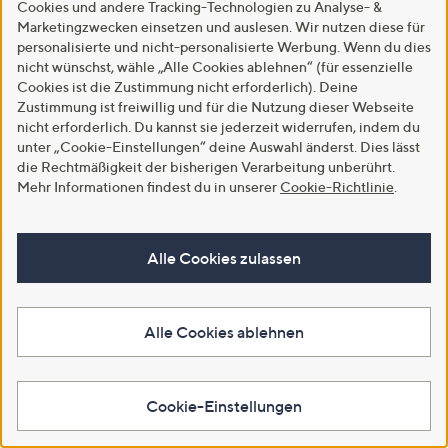
Cookies und andere Tracking-Technologien zu Analyse- &
Marketingzwecken einsetzen und auslesen. Wir nutzen diese für
personalisierte und nicht-personalisierte Werbung. Wenn du dies
nicht wünschst, wähle „Alle Cookies ablehnen“ (für essenzielle
Cookies ist die Zustimmung nicht erforderlich). Deine
Zustimmung ist freiwillig und für die Nutzung dieser Webseite
nicht erforderlich. Du kannst sie jederzeit widerrufen, indem du
unter „Cookie-Einstellungen“ deine Auswahl änderst. Dies lässt
die Rechtmäßigkeit der bisherigen Verarbeitung unberührt.
Neu
Neu
Mehr Informationen findest du in unserer
Cookie-Richtlinie
.
CLUB OF COMFORT®
DENIM & CO. Cardigan V-
Jeanshose Texx 5-Pocket-Style
Ausschnitt Knopfleiste
Komfortbund High-Stretch
Kontraststreifen
Alle Cookies zulassen
€ 109,95
€ 59,99
4.3
13
4.2
4
(13)
(4)
von
Bewertungen
von
Bewertungen
Alle Cookies ablehnen
Weitere Farben verfügbar
Weitere Farben verfügbar
5
5
In den Warenkorb
In den Warenkorb
Cookie-Einstellungen