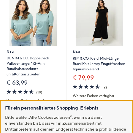
Neu
Neu
DENIM & CO. Doppelpack
KIM & CO. Kleid, Midi-Länge
Pullover langer 1/2-Arm
Brazil Knit Jersey Eingrifftaschen
Rundhalsausschnitt
figurumspielend
uni&Kontraststreifen
€ 79,99
€ 63,99
4.5
2
(2)
4.5
19
von
Bewertungen
(19)
Weitere Farben verfügbar
von
Bewertungen
5
Weitere Farben verfügbar
5
Für ein personalisiertes Shopping-Erlebnis
In den Warenkorb
In den Warenkorb
Bitte wähle „Alle Cookies zulassen“, wenn du damit
einverstanden bist, dass wir in Zusammenarbeit mit
Drittanbietern auf deinem Endgerät technische & profilbildende