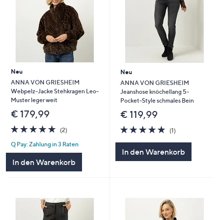
Neu
Neu
ANNA VON GRIESHEIM
ANNA VON GRIESHEIM
Webpelz-Jacke Stehkragen Leo-
Jeanshose knöchellang 5-
Muster leger weit
Pocket-Style schmales Bein
€ 179,99
€ 119,99
5.0
2
5.0
1
(2)
(1)
von
Bewertungen
von
Bewertungen
Q Pay: Zahlung in 3 Raten
5
5
In den Warenkorb
In den Warenkorb