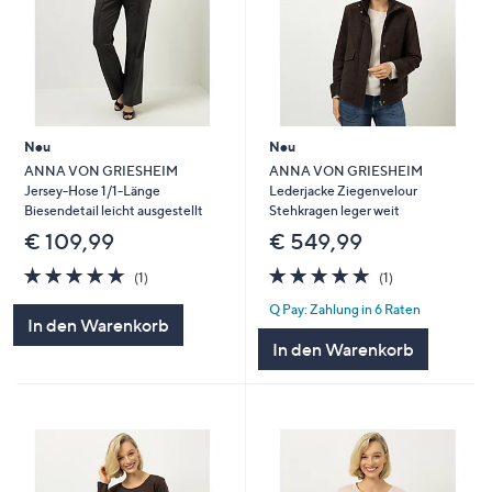
Neu
Neu
ANNA VON GRIESHEIM
ANNA VON GRIESHEIM
Jersey-Hose 1/1-Länge
Lederjacke Ziegenvelour
Biesendetail leicht ausgestellt
Stehkragen leger weit
€ 109,99
€ 549,99
5.0
1
5.0
1
(1)
(1)
von
Bewertungen
von
Bewertungen
Q Pay: Zahlung in 6 Raten
5
5
In den Warenkorb
In den Warenkorb