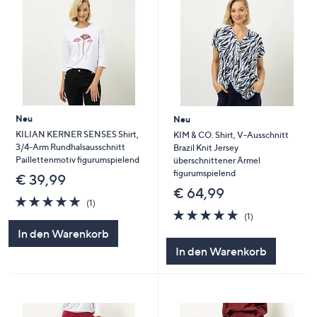
Neu
Neu
KILIAN KERNER SENSES Shirt,
KIM & CO. Shirt, V-Ausschnitt
3/4-Arm Rundhalsausschnitt
Brazil Knit Jersey
Paillettenmotiv figurumspielend
überschnittener Ärmel
figurumspielend
€ 39,99
€ 64,99
5.0
1
(1)
von
Bewertungen
5.0
1
(1)
5
von
Bewertungen
In den Warenkorb
5
In den Warenkorb