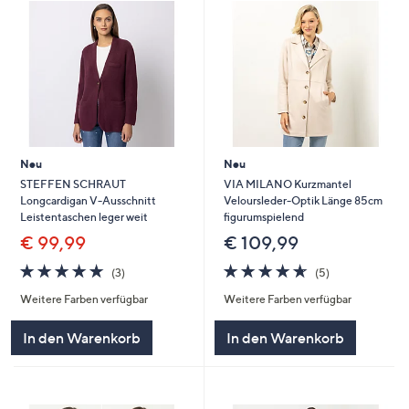
Neu
Neu
STEFFEN SCHRAUT
VIA MILANO Kurzmantel
Longcardigan V-Ausschnitt
Veloursleder-Optik Länge 85cm
Leistentaschen leger weit
figurumspielend
€ 99,99
€ 109,99
4.7
3
4.6
5
(3)
(5)
von
Bewertungen
von
Bewertungen
Weitere Farben verfügbar
Weitere Farben verfügbar
5
5
In den Warenkorb
In den Warenkorb