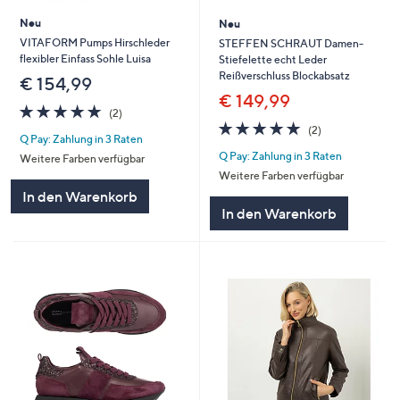
Neu
Neu
VITAFORM Pumps Hirschleder
STEFFEN SCHRAUT Damen-
flexibler Einfass Sohle Luisa
Stiefelette echt Leder
Reißverschluss Blockabsatz
€ 154,99
€ 149,99
5.0
2
(2)
von
Bewertungen
5.0
2
(2)
Q Pay: Zahlung in 3 Raten
5
von
Bewertungen
Q Pay: Zahlung in 3 Raten
5
Weitere Farben verfügbar
Weitere Farben verfügbar
In den Warenkorb
In den Warenkorb