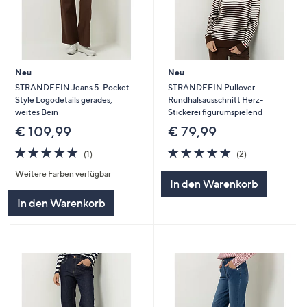
Neu
Neu
STRANDFEIN Jeans 5-Pocket-
STRANDFEIN Pullover
Style Logodetails gerades,
Rundhalsausschnitt Herz-
weites Bein
Stickerei figurumspielend
€ 109,99
€ 79,99
5.0
1
5.0
2
(1)
(2)
von
Bewertungen
von
Bewertungen
Weitere Farben verfügbar
5
5
In den Warenkorb
In den Warenkorb