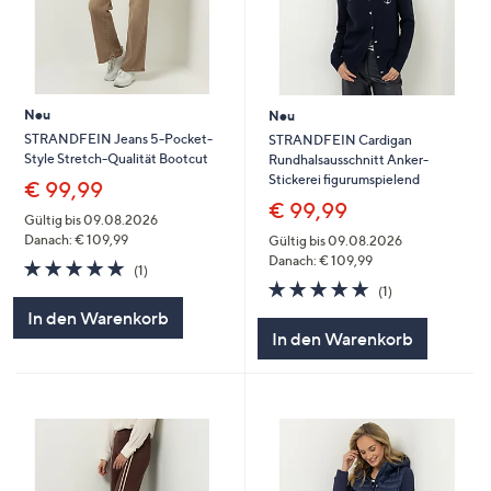
Neu
Neu
STRANDFEIN Jeans 5-Pocket-
STRANDFEIN Cardigan
Style Stretch-Qualität Bootcut
Rundhalsausschnitt Anker-
Stickerei figurumspielend
€ 99,99
€ 99,99
Gültig bis 09.08.2026
Danach: € 109,99
Gültig bis 09.08.2026
Danach: € 109,99
5.0
1
(1)
von
Bewertungen
5.0
1
(1)
5
von
Bewertungen
In den Warenkorb
5
In den Warenkorb