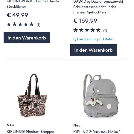
KIPLING® Kulturtasche Christa
DAWID by Dawid Tomaszewski
Steckfächer
Schultertasche echt Leder
Fransen/geflochten
€ 49,99
€ 169,99
5.0
1
(1)
von
Bewertungen
5.0
1
(1)
5
von
Bewertungen
In den Warenkorb
Q Pay: Zahlung in 3 Raten
5
In den Warenkorb
Neu
Neu
KIPLING® Medium-Shopper
KIPLING® Rucksack Melka 2