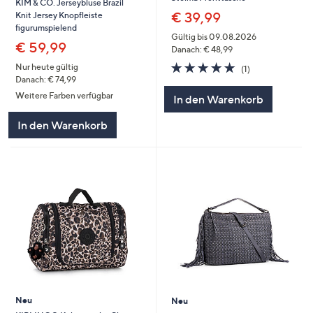
KIM & CO. Jerseybluse Brazil
€ 39,99
Knit Jersey Knopfleiste
figurumspielend
Gültig bis 09.08.2026
€ 59,99
Danach: € 48,99
5.0
1
Nur heute gültig
(1)
von
Bewertungen
Danach: € 74,99
5
Weitere Farben verfügbar
In den Warenkorb
In den Warenkorb
Neu
Neu