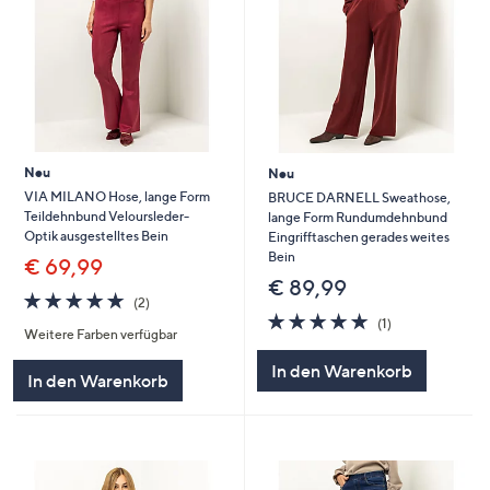
Neu
Neu
VIA MILANO Hose, lange Form
BRUCE DARNELL Sweathose,
Teildehnbund Veloursleder-
lange Form Rundumdehnbund
Optik ausgestelltes Bein
Eingrifftaschen gerades weites
Bein
€ 69,99
€ 89,99
5.0
2
(2)
von
Bewertungen
5.0
1
(1)
Weitere Farben verfügbar
5
von
Bewertungen
5
In den Warenkorb
In den Warenkorb