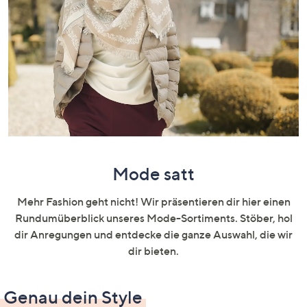
oder
wischen
Sie
auf
Touch-
Geräten
nach
links
bzw.
rechts,
Mode satt
um
diese
Mehr Fashion geht nicht! Wir präsentieren dir hier einen
anzuzeigen.
Rundumüberblick unseres Mode-Sortiments. Stöber, hol
dir Anregungen und entdecke die ganze Auswahl, die wir
dir bieten.
Genau dein Style