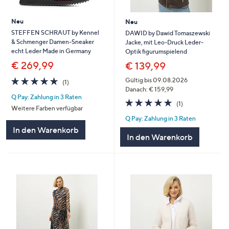
Neu
Neu
STEFFEN SCHRAUT by Kennel
DAWID by Dawid Tomaszewski
& Schmenger Damen-Sneaker
Jacke, mit Leo-Druck Leder-
echt Leder Made in Germany
Optik figurumspielend
€ 269,99
€ 139,99
5.0
1
Gültig bis 09.08.2026
(1)
von
Bewertungen
Danach: € 159,99
Q Pay: Zahlung in 3 Raten
5
5.0
1
(1)
Weitere Farben verfügbar
von
Bewertungen
Q Pay: Zahlung in 3 Raten
5
In den Warenkorb
In den Warenkorb