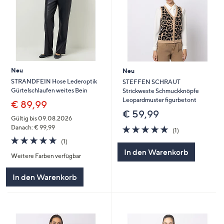
Neu
Neu
STRANDFEIN Hose Lederoptik
STEFFEN SCHRAUT
Gürtelschlaufen weites Bein
Strickweste Schmuckknöpfe
Leopardmuster figurbetont
€ 89,99
€ 59,99
Gültig bis 09.08.2026
5.0
1
Danach: € 99,99
(1)
von
Bewertungen
5.0
1
(1)
5
von
Bewertungen
In den Warenkorb
Weitere Farben verfügbar
5
In den Warenkorb