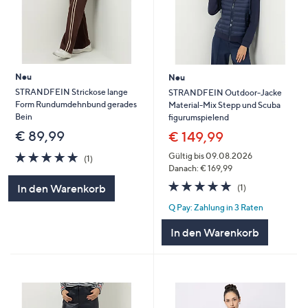
Neu
Neu
STRANDFEIN Strickose lange
STRANDFEIN Outdoor-Jacke
Form Rundumdehnbund gerades
Material-Mix Stepp und Scuba
Bein
figurumspielend
€ 89,99
€ 149,99
5.0
1
Gültig bis 09.08.2026
(1)
von
Bewertungen
Danach: € 169,99
5
5.0
1
In den Warenkorb
(1)
von
Bewertungen
Q Pay: Zahlung in 3 Raten
5
In den Warenkorb