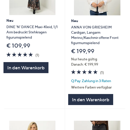
Neu
Neu
DINE 'N' DANCE Maxi-Kleid, 1/1
ANNA VON GRIESHEIM
Arm bedruckt Stehkragen
Cardigan, Langarm
figurumspielend
Merino/Kaschmir offene Front
figurmumspielend
€ 109,99
€ 199,99
5.0
1
(1)
von
Bewertungen
Nur heute gültig
5
Danach: € 199,99
In den Warenkorb
5.0
1
(1)
von
Bewertungen
Q Pay: Zahlung in 3 Raten
5
Weitere Farben verfügbar
In den Warenkorb