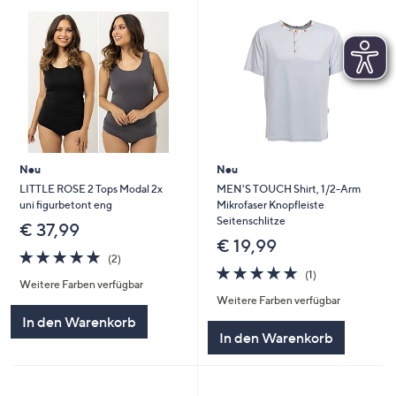
Neu
Neu
LITTLE ROSE 2 Tops Modal 2x
MEN'S TOUCH Shirt, 1/2-Arm
uni figurbetont eng
Mikrofaser Knopfleiste
Seitenschlitze
€ 37,99
€ 19,99
5.0
2
(2)
von
Bewertungen
5.0
1
(1)
Weitere Farben verfügbar
5
von
Bewertungen
Weitere Farben verfügbar
5
In den Warenkorb
In den Warenkorb