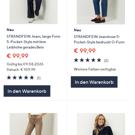
Neu
Neu
STRANDFEIN Jeans, lange Form
STRANDFEIN Jeanshose 5-
5-Pocket-Style mittlere
Pocket-Style bedruckt O-Form
Leibhöhe gerades Bein
€ 99,99
€ 99,99
5.0
2
(2)
von
Bewertungen
Gültig bis 09.08.2026
Weitere Farben verfügbar
5
Danach: € 109,99
5.0
1
(1)
In den Warenkorb
von
Bewertungen
5
In den Warenkorb