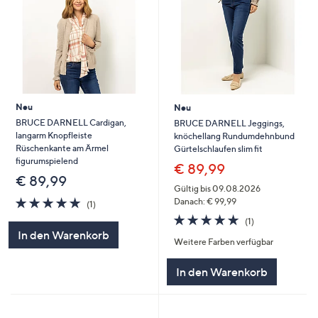
Neu
Neu
BRUCE DARNELL Cardigan,
BRUCE DARNELL Jeggings,
langarm Knopfleiste
knöchellang Rundumdehnbund
Rüschenkante am Ärmel
Gürtelschlaufen slim fit
figurumspielend
€ 89,99
€ 89,99
Gültig bis 09.08.2026
5.0
1
Danach: € 99,99
(1)
von
Bewertungen
5.0
1
(1)
5
von
Bewertungen
In den Warenkorb
Weitere Farben verfügbar
5
In den Warenkorb