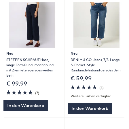
Neu
Neu
STEFFEN SCHRAUT Hose,
DENIM & CO. Jeans, 7/8-Länge
lange Form Rundumdehnbund
5-Pocket-Style
mit Ziernieten gerades weites
Rundumdehnbund gerades Bein
Bein
€ 59,99
€ 99,99
4.8
4
(4)
4.9
7
von
Bewertungen
(7)
Weitere Farben verfügbar
von
Bewertungen
5
5
In den Warenkorb
In den Warenkorb