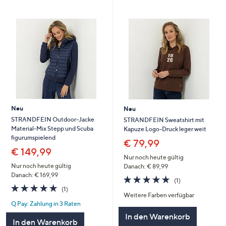
Neu
Neu
STRANDFEIN Outdoor-Jacke
STRANDFEIN Sweatshirt mit
Material-Mix Stepp und Scuba
Kapuze Logo-Druck leger weit
figurumspielend
€ 79,99
€ 149,99
Nur noch heute gültig
Nur noch heute gültig
Danach: € 89,99
Danach: € 169,99
5.0
1
(1)
5.0
1
von
Bewertungen
(1)
Weitere Farben verfügbar
von
Bewertungen
5
Q Pay: Zahlung in 3 Raten
5
In den Warenkorb
In den Warenkorb