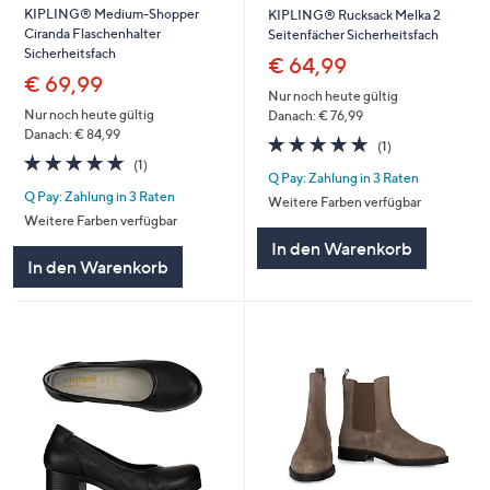
KIPLING® Medium-Shopper
KIPLING® Rucksack Melka 2
Ciranda Flaschenhalter
Seitenfächer Sicherheitsfach
Sicherheitsfach
€ 64,99
€ 69,99
Nur noch heute gültig
Nur noch heute gültig
Danach: € 76,99
Danach: € 84,99
5.0
1
(1)
5.0
1
von
Bewertungen
(1)
Q Pay: Zahlung in 3 Raten
von
Bewertungen
5
Q Pay: Zahlung in 3 Raten
5
Weitere Farben verfügbar
Weitere Farben verfügbar
In den Warenkorb
In den Warenkorb