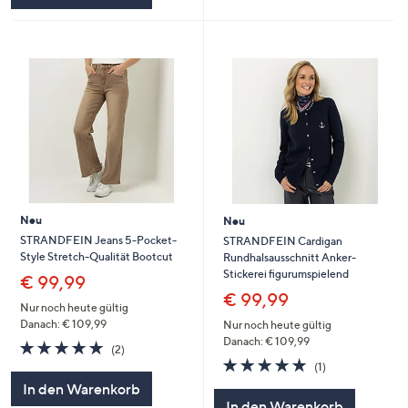
Neu
Neu
STRANDFEIN Jeans 5-Pocket-
STRANDFEIN Cardigan
Style Stretch-Qualität Bootcut
Rundhalsausschnitt Anker-
Stickerei figurumspielend
€ 99,99
€ 99,99
Nur noch heute gültig
Danach: € 109,99
Nur noch heute gültig
Danach: € 109,99
5.0
2
(2)
von
Bewertungen
5.0
1
(1)
5
von
Bewertungen
In den Warenkorb
5
In den Warenkorb