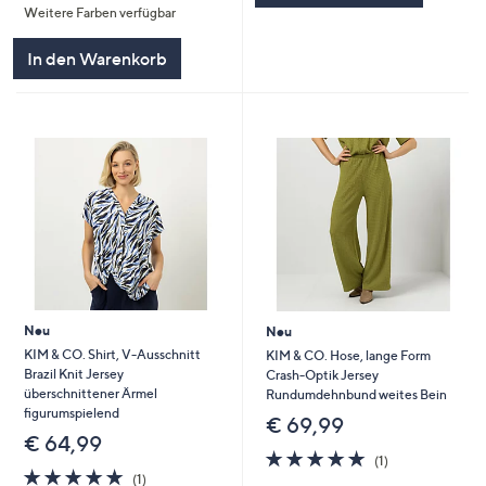
Weitere Farben verfügbar
5
In den Warenkorb
Neu
Neu
KIM & CO. Shirt, V-Ausschnitt
KIM & CO. Hose, lange Form
Brazil Knit Jersey
Crash-Optik Jersey
überschnittener Ärmel
Rundumdehnbund weites Bein
figurumspielend
€ 69,99
€ 64,99
5.0
1
(1)
5.0
1
von
Bewertungen
(1)