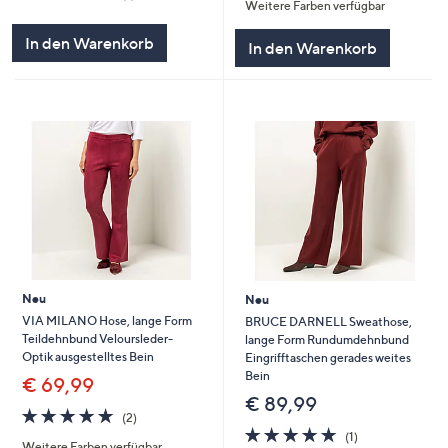
Weitere Farben verfügbar
von
Bewertungen
5
5
In den Warenkorb
In den Warenkorb
Neu
Neu
VIA MILANO Hose, lange Form
BRUCE DARNELL Sweathose,
Teildehnbund Veloursleder-
lange Form Rundumdehnbund
Optik ausgestelltes Bein
Eingrifftaschen gerades weites
Bein
€ 69,99
€ 89,99
5.0
2
(2)
von
Bewertungen
5.0
1
(1)
Weitere Farben verfügbar
5