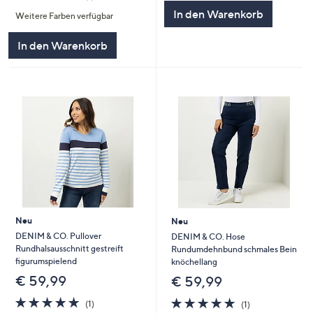
von
Bewertungen
5
In den Warenkorb
Weitere Farben verfügbar
5
In den Warenkorb
Neu
Neu
DENIM & CO. Pullover
DENIM & CO. Hose
Rundhalsausschnitt gestreift
Rundumdehnbund schmales Bein
figurumspielend
knöchellang
€ 59,99
€ 59,99
5.0
1
5.0
1
(1)
(1)
von
Bewertungen
von
Bewertungen