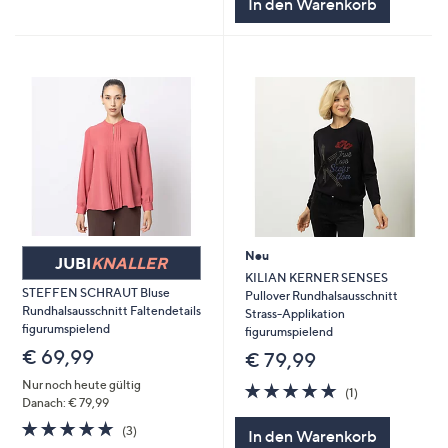
In den Warenkorb
Neu
JUBI
KNALLER
KILIAN KERNER SENSES
STEFFEN SCHRAUT Bluse
Pullover Rundhalsausschnitt
Rundhalsausschnitt Faltendetails
Strass-Applikation
figurumspielend
figurumspielend
€ 69,99
€ 79,99
Nur noch heute gültig
5.0
1
(1)
Danach: € 79,99
von
Bewertungen
5
5.0
3
(3)
In den Warenkorb
von
Bewertungen