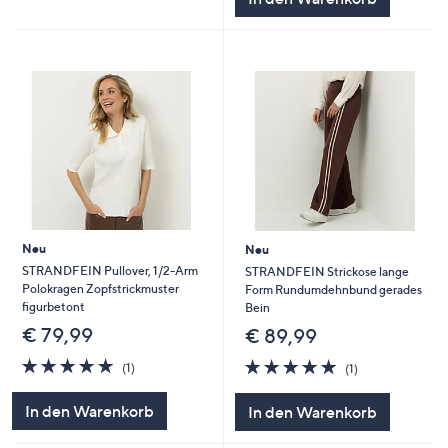
Neu
Neu
STRANDFEIN Pullover, 1/2-Arm
STRANDFEIN Strickose lange
Polokragen Zopfstrickmuster
Form Rundumdehnbund gerades
figurbetont
Bein
€ 79,99
€ 89,99
5.0
1
5.0
1
(1)
(1)
von
Bewertungen
von
Bewertungen
5
5
In den Warenkorb
In den Warenkorb