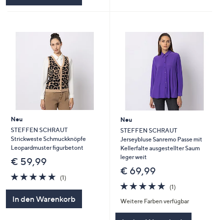
Neu
Neu
STEFFEN SCHRAUT
STEFFEN SCHRAUT
Strickweste Schmuckknöpfe
Jerseybluse Sanremo Passe mit
Leopardmuster figurbetont
Kellerfalte ausgestellter Saum
leger weit
€ 59,99
€ 69,99
5.0
1
(1)
von
Bewertungen
5.0
1
(1)
5
von
Bewertungen
In den Warenkorb
Weitere Farben verfügbar
5