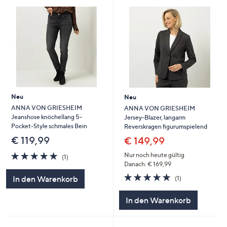
Neu
Neu
ANNA VON GRIESHEIM
ANNA VON GRIESHEIM
Jeanshose knöchellang 5-
Jersey-Blazer, langarm
Pocket-Style schmales Bein
Reverskragen figurumspielend
€ 119,99
€ 149,99
5.0
1
Nur noch heute gültig
(1)
von
Bewertungen
Danach: € 169,99
5
5.0
1
In den Warenkorb
(1)
von
Bewertungen
5
In den Warenkorb