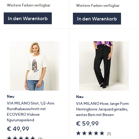
von
Bewertungen
Weitere Farben verfügbar
Weitere Farben verfügbar
5
5
In den Warenkorb
In den Warenkorb
Neu
Neu
VIA MILANO Shirt, 1/2-Arm
VIA MILANO Hose, lange Form
Rundhalsausschnitt mit
Herringbone Jacquard gerades,
ECOVERO Viskose
weites Bein mit Biesen
figurumspielend
€ 59,99
€ 49,99
5.0
1
(1)
5.0
2
von
Bewertungen
(2)