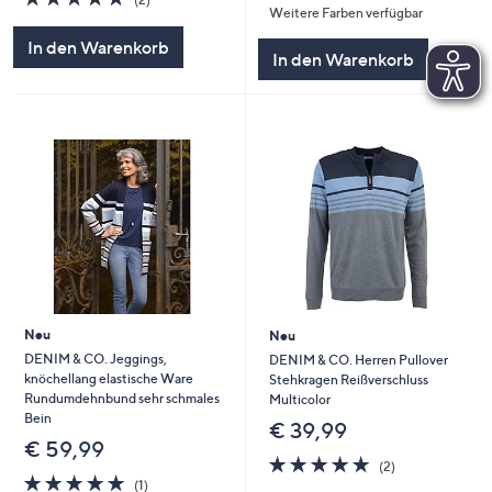
Weitere Farben verfügbar
von
Bewertungen
5
5
In den Warenkorb
In den Warenkorb
Neu
Neu
DENIM & CO. Jeggings,
DENIM & CO. Herren Pullover
knöchellang elastische Ware
Stehkragen Reißverschluss
Rundumdehnbund sehr schmales
Multicolor
Bein
€ 39,99
€ 59,99
5.0
2
(2)
5.0
1
von
Bewertungen
(1)