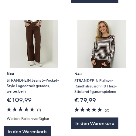
Neu
Neu
STRANDFEIN Jeans 5-Pocket-
STRANDFEIN Pullover
Style Logodetails gerades,
Rundhalsausschnitt Herz-
weites Bein
Stickerei figurumspielend
€ 109,99
€ 79,99
5.0
1
5.0
2
(1)
(2)
von
Bewertungen
von
Bewertungen
Weitere Farben verfügbar
5
5
In den Warenkorb
In den Warenkorb