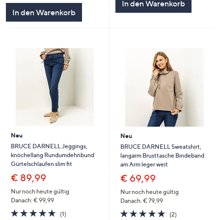
In den Warenkorb
5
In den Warenkorb
Neu
Neu
BRUCE DARNELL Jeggings,
BRUCE DARNELL Sweatshirt,
knöchellang Rundumdehnbund
langarm Brusttasche Bindeband
Gürtelschlaufen slim fit
am Arm leger weit
€ 89,99
€ 69,99
Nur noch heute gültig
Nur noch heute gültig
Danach: € 99,99
Danach: € 79,99
5.0
1
5.0
2
(1)
(2)
von
Bewertungen