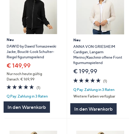
Neu
Neu
DAWID by Dawid Tomaszewski
ANNA VON GRIESHEIM
Jacke, Bouclé-Look Schulter-
Cardigan, Langarm
Riegel figurumspielend
Merino/Kaschmir offene Front
figurmumspielend
€ 149,99
€ 199,99
Nur noch heute gültig
5.0
1
Danach: € 169,99
(1)
von
Bewertungen
5.0
1
(1)
Q Pay: Zahlung in 3 Raten
5
von
Bewertungen
Weitere Farben verfügbar
Q Pay: Zahlung in 3 Raten
5
In den Warenkorb
In den Warenkorb