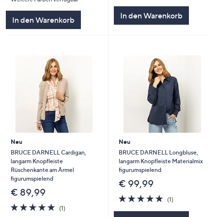
von
Bewertungen
5
In den Warenkorb
In den Warenkorb
Neu
Neu
BRUCE DARNELL Cardigan,
BRUCE DARNELL Longbluse,
langarm Knopfleiste
langarm Knopfleiste Materialmix
Rüschenkante am Ärmel
figurumspielend
figurumspielend
€ 99,99
€ 89,99
5.0
1
(1)
5.0
1
von
Bewertungen
(1)
von
Bewertungen
5