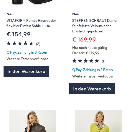
Neu
Neu
VITAFORM Pumps Hirschleder
STEFFEN SCHRAUT Damen-
flexibler Einfass Sohle Luisa
Stiefelette Veloursleder
Elastisch gepolstert
€ 154,99
€ 169,99
5.0
2
(2)
von
Bewertungen
Nur noch heute gültig
Q Pay: Zahlung in 3 Raten
5
Danach: € 179,99
Weitere Farben verfügbar
5.0
1
(1)
von
Bewertungen
Q Pay: Zahlung in 3 Raten
5
In den Warenkorb
Weitere Farben verfügbar
In den Warenkorb