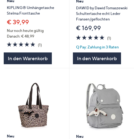
Neu
Neu
KIPLING® Umhängetasche
DAWID by Dawid Tomaszewski
Stelma Fronttasche
Schultertasche echt Leder
Fransen/geflochten
€ 39,99
€ 169,99
Nur noch heute gültig
5.0
1
Danach: € 48,99
(1)
von
Bewertungen
5.0
1
(1)
Q Pay: Zahlung in 3 Raten
5
von
Bewertungen
5
In den Warenkorb
In den Warenkorb
Neu
Neu