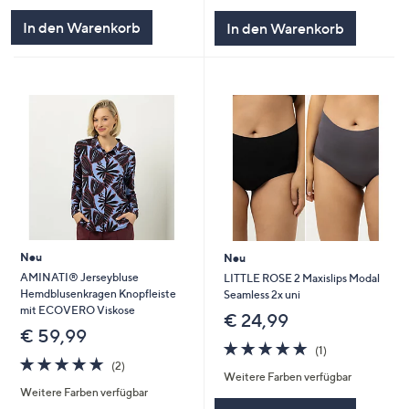
5
5
In den Warenkorb
In den Warenkorb
Neu
Neu
AMINATI® Jerseybluse
LITTLE ROSE 2 Maxislips Modal
Hemdblusenkragen Knopfleiste
Seamless 2x uni
mit ECOVERO Viskose
€ 24,99
€ 59,99
5.0
1
(1)
5.0
2
von
Bewertungen
(2)
Weitere Farben verfügbar
von
Bewertungen
5
Weitere Farben verfügbar
5