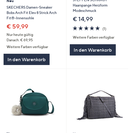
Neu
Haarspange Herzform
SKECHERS Damen-Sneaker
Modeschmuck
Bobs Arch Fit Elev 8 Strick Arch
€ 14,99
Fit®-Innensohle
€ 59,99
5.0
1
(1)
von
Bewertungen
Nur heute gültig
Weitere Farben verfügbar
5
Danach: € 69,95
Weitere Farben verfügbar
In den Warenkorb
In den Warenkorb