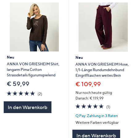
Neu
Neu
ANNA VON GRIESHEIM Shirt,
ANNA VON GRIESHEIM Hose,
langarm Pima Cotton
1/1-Länge Rundumdehnbund
Strassdetails figurumspielend
Eingrifftaschen weites Bein
€ 59,99
€ 109,99
5.0
2
Nur noch heute gültig
(2)
von
Bewertungen
Danach: € 119,99
5
5.0
1
In den Warenkorb
(1)
von
Bewertungen
Q Pay: Zahlung in 3 Raten
5
Weitere Farben verfügbar
In den Warenkorb