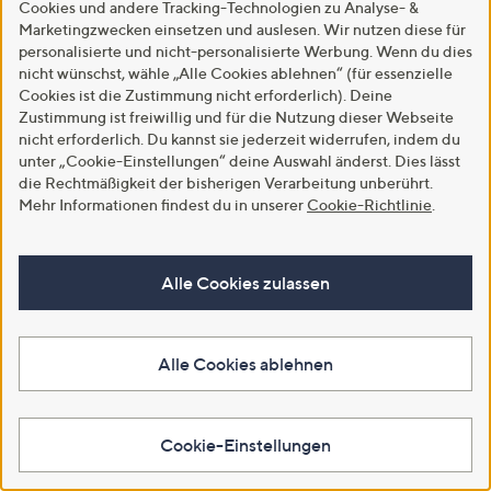
Cookies und andere Tracking-Technologien zu Analyse- &
In den Warenkorb
Marketingzwecken einsetzen und auslesen. Wir nutzen diese für
personalisierte und nicht-personalisierte Werbung. Wenn du dies
nicht wünschst, wähle „Alle Cookies ablehnen“ (für essenzielle
Cookies ist die Zustimmung nicht erforderlich). Deine
Zustimmung ist freiwillig und für die Nutzung dieser Webseite
nicht erforderlich. Du kannst sie jederzeit widerrufen, indem du
unter „Cookie-Einstellungen“ deine Auswahl änderst. Dies lässt
die Rechtmäßigkeit der bisherigen Verarbeitung unberührt.
Mehr Informationen findest du in unserer
Cookie-Richtlinie
.
Alle Cookies zulassen
Neu
Neu
LITTLE ROSE Cardigan, 3/4-Arm
STEFFEN SCHRAUT
Mikrofaser offene Front uni
Longcardigan V-Ausschnitt
Leistentaschen leger weit
Alle Cookies ablehnen
€ 19,99
€ 99,99
5.0
1
(1)
von
Bewertungen
4.8
4
(4)
Weitere Farben verfügbar
5
von
Bewertungen
Cookie-Einstellungen
Weitere Farben verfügbar
5
In den Warenkorb