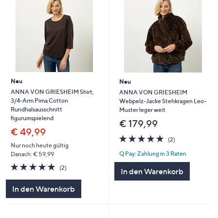
Neu
Neu
ANNA VON GRIESHEIM Shirt,
ANNA VON GRIESHEIM
3/4-Arm Pima Cotton
Webpelz-Jacke Stehkragen Leo-
Rundhalsausschnitt
Muster leger weit
figurumspielend
€ 179,99
€ 49,99
5.0
2
(2)
von
Bewertungen
Nur noch heute gültig
Q Pay: Zahlung in 3 Raten
5
Danach: € 59,99
5.0
2
(2)
In den Warenkorb
von
Bewertungen
5
In den Warenkorb