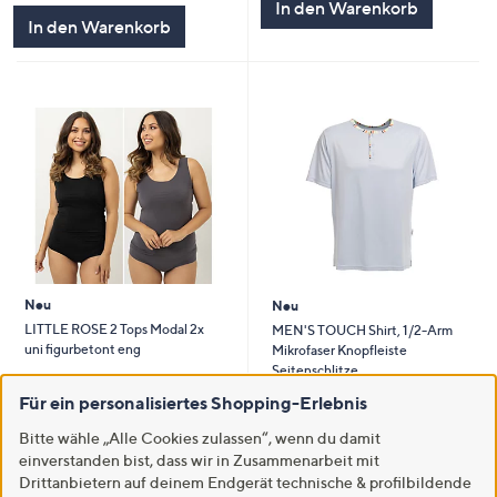
In den Warenkorb
In den Warenkorb
Neu
Neu
LITTLE ROSE 2 Tops Modal 2x
MEN'S TOUCH Shirt, 1/2-Arm
uni figurbetont eng
Mikrofaser Knopfleiste
Seitenschlitze
€ 37,99
€ 19,99
Für ein personalisiertes Shopping-Erlebnis
5.0
2
(2)
von
Bewertungen
5.0
1
Bitte wähle „Alle Cookies zulassen“, wenn du damit
(1)
Weitere Farben verfügbar
5
von
Bewertungen
einverstanden bist, dass wir in Zusammenarbeit mit
Weitere Farben verfügbar
5
Drittanbietern auf deinem Endgerät technische & profilbildende
In den Warenkorb