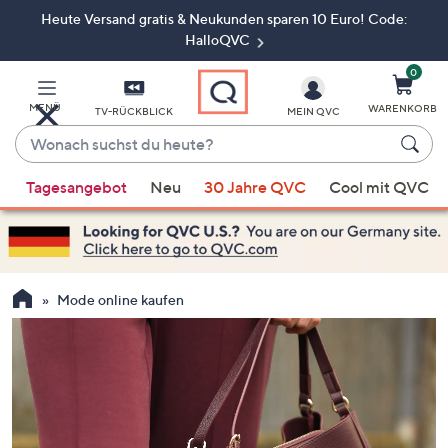
Heute Versand gratis & Neukunden sparen 10 Euro! Code:
Zum
Hauptinhalt
HalloQVC
springen
0
MENÜ
WARENKORB
TV-RÜCKBLICK
MEIN QVC
Wonach
suchst
Wenn
du
Tagesangebot
Neu
30 Jahre QVC
Cool mit QVC
Vorschläge
heute?
verfügbar
sind,
verwenden
Sie
Mode online kaufen
die
Pfeiltasten
nach
oben
und
nach