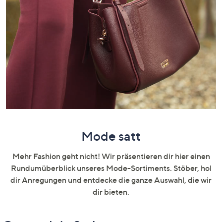
unten
oder
wischen
Sie
auf
Touch-
Geräten
nach
links
bzw.
rechts,
Mode satt
um
diese
Mehr Fashion geht nicht! Wir präsentieren dir hier einen
anzuzeigen.
Rundumüberblick unseres Mode-Sortiments. Stöber, hol
dir Anregungen und entdecke die ganze Auswahl, die wir
dir bieten.