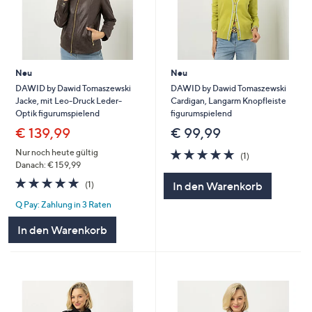
Neu
Neu
DAWID by Dawid Tomaszewski
DAWID by Dawid Tomaszewski
Jacke, mit Leo-Druck Leder-
Cardigan, Langarm Knopfleiste
Optik figurumspielend
figurumspielend
€ 139,99
€ 99,99
5.0
1
Nur noch heute gültig
(1)
von
Bewertungen
Danach: € 159,99
5
5.0
1
(1)
In den Warenkorb
von
Bewertungen
Q Pay: Zahlung in 3 Raten
5
In den Warenkorb