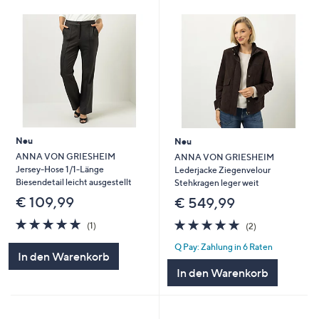
Neu
Neu
ANNA VON GRIESHEIM
ANNA VON GRIESHEIM
Jersey-Hose 1/1-Länge
Lederjacke Ziegenvelour
Biesendetail leicht ausgestellt
Stehkragen leger weit
€ 109,99
€ 549,99
5.0
1
5.0
2
(1)
(2)
von
Bewertungen
von
Bewertungen
Q Pay: Zahlung in 6 Raten
5
5
In den Warenkorb
In den Warenkorb