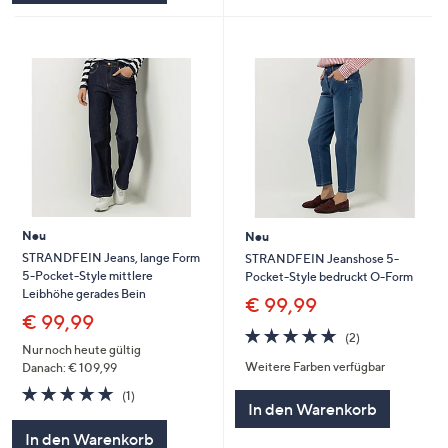
Neu
Neu
STRANDFEIN Jeans, lange Form
STRANDFEIN Jeanshose 5-
5-Pocket-Style mittlere
Pocket-Style bedruckt O-Form
Leibhöhe gerades Bein
€ 99,99
€ 99,99
5.0
2
(2)
von
Bewertungen
Nur noch heute gültig
Weitere Farben verfügbar
5
Danach: € 109,99
5.0
1
(1)
In den Warenkorb
von
Bewertungen
5
In den Warenkorb