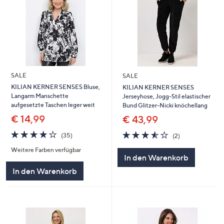
SALE
SALE
KILIAN KERNER SENSES Bluse,
KILIAN KERNER SENSES
Langarm Manschette
Jerseyhose, Jogg-Stil elastischer
aufgesetzte Taschen leger weit
Bund Glitzer-Nicki knöchellang
€ 14,99
€ 43,99
3.9
35
3.5
2
(35)
(2)
von
Bewertungen
von
Bewertungen
Weitere Farben verfügbar
5
5
In den Warenkorb
In den Warenkorb