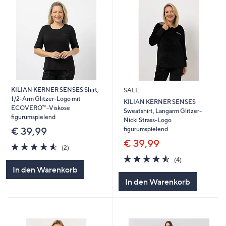
KILIAN KERNER SENSES Shirt,
SALE
1/2-Arm Glitzer-Logo mit
KILIAN KERNER SENSES
ECOVERO™-Viskose
Sweatshirt, Langarm Glitzer-
figurumspielend
Nicki Strass-Logo
figurumspielend
€ 39,99
€ 39,99
4.5
2
(2)
von
Bewertungen
4.5
4
(4)
5
von
Bewertungen
In den Warenkorb
5
In den Warenkorb