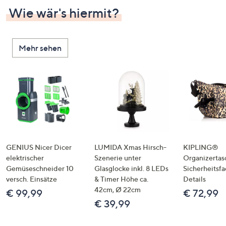
Wie wär's hiermit?
Mehr sehen
GENIUS Nicer Dicer
LUMIDA Xmas Hirsch-
KIPLING®
elektrischer
Szenerie unter
Organizertas
Gemüseschneider 10
Glasglocke inkl. 8 LEDs
Sicherheitsf
versch. Einsätze
& Timer Höhe ca.
Details
42cm, Ø 22cm
€ 99,99
€ 72,99
€ 39,99