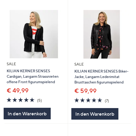
SALE
SALE
KILIAN KERNER SENSES
KILIAN KERNER SENSES Biker-
Cardigan, Langarm Strassnieten
Jacke, Langarm Lederimitat
offene Front figurumspielend
Brusttaschen figurumspielend
€ 49,99
€ 59,99
4.6
5
4.6
7
(5)
(7)
von
Bewertungen
von
Bewertungen
5
5
In den Warenkorb
In den Warenkorb