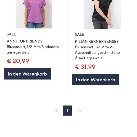
SALE
SALE
ANNI FOR FRIENDS
KILIAN KERNER SENSES
Blusenshirt, 1/2-Arm Bindedetail
Blusenshirt, 1/2-Arm V-
uni leger weit
Ausschnitt angeschnittene
Ärmel leger weit
€ 20,99
€ 31,99
In den Warenkorb
In den Warenkorb
1