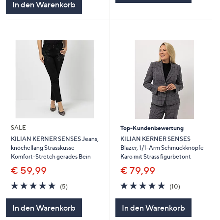
In den Warenkorb
SALE
Top-Kundenbewertung
KILIAN KERNER SENSES
KILIAN KERNER SENSES Jeans,
Blazer, 1/1-Arm Schmuckknöpfe
knöchellang Strassküsse
Karo mit Strass figurbetont
Komfort-Stretch gerades Bein
€ 79,99
€ 59,99
4.8
10
4.8
5
(10)
(5)
von
Bewertungen
von
Bewertungen
5
5
In den Warenkorb
In den Warenkorb