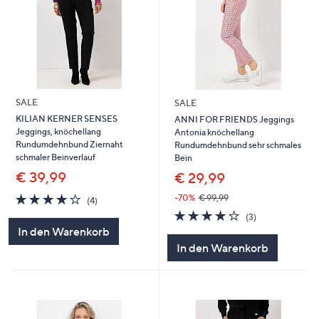
SALE
SALE
KILIAN KERNER SENSES
ANNI FOR FRIENDS Jeggings
Jeggings, knöchellang
Antonia knöchellang
Rundumdehnbund Ziernaht
Rundumdehnbund sehr schmales
schmaler Beinverlauf
Bein
€ 39,99
€ 29,99
4.0
4
-70%
€ 99,99
(4)
von
Bewertungen
4.0
3
(3)
5
von
Bewertungen
In den Warenkorb
5
In den Warenkorb