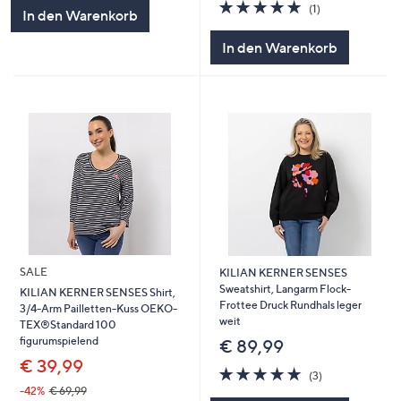
5.0
1
(1)
In den Warenkorb
von
Bewertungen
5
In den Warenkorb
SALE
KILIAN KERNER SENSES
Sweatshirt, Langarm Flock-
KILIAN KERNER SENSES Shirt,
Frottee Druck Rundhals leger
3/4-Arm Pailletten-Kuss OEKO-
weit
TEX®Standard 100
figurumspielend
€ 89,99
€ 39,99
5.0
3
(3)
von
Bewertungen
-42%
€ 69,99