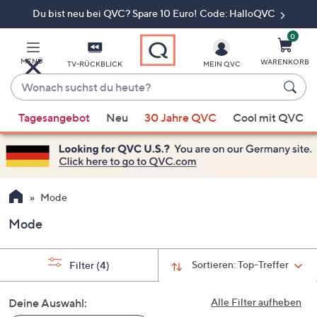
Du bist neu bei QVC? Spare 10 Euro! Code: HalloQVC
Zum
Hauptinhalt
springen
0
MENÜ
WARENKORB
TV-RÜCKBLICK
MEIN QVC
Wonach
suchst
Wenn
du
Tagesangebot
Neu
30 Jahre QVC
Cool mit QVC
Vorschläge
heute?
verfügbar
sind,
verwenden
Sie
Mode
die
Mode
Pfeiltasten
nach
oben
Sortieren:
Top-Treffer
Filter
(4)
und
nach
Deine Auswahl:
Alle Filter aufheben
unten