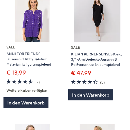
SALE
SALE
ANNI FOR FRIENDS
KILIAN KERNER SENSES Kleid,
Blusenshirt Abby 3/4-Arm
3/4-Arm Dreiecks-Ausschnitt
Materialmix figurumspielend
Reißverschluss knieumspielend
€ 13,99
€ 47,99
4.5
2
4.4
5
(2)
(5)
von
Bewertungen
von
Bewertungen
Weitere Farben verfügbar
5
5
In den Warenkorb
In den Warenkorb