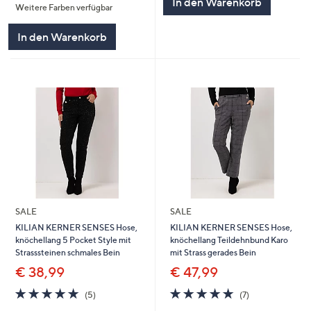
In den Warenkorb
Weitere Farben verfügbar
5
In den Warenkorb
SALE
SALE
KILIAN KERNER SENSES Hose,
KILIAN KERNER SENSES Hose,
knöchellang 5 Pocket Style mit
knöchellang Teildehnbund Karo
Strasssteinen schmales Bein
mit Strass gerades Bein
€ 38,99
€ 47,99
5.0
5
5.0
7
(5)
(7)
von
Bewertungen
von
Bewertungen