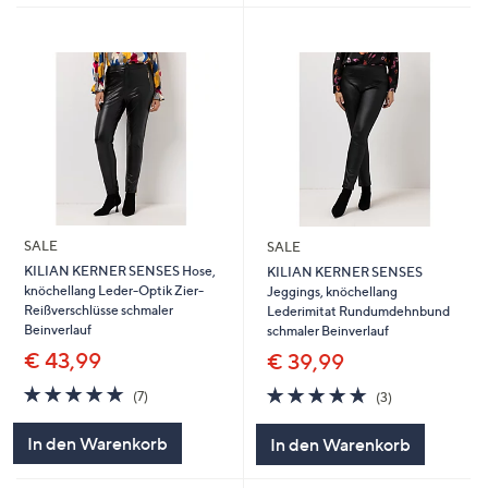
SALE
SALE
KILIAN KERNER SENSES Hose,
KILIAN KERNER SENSES
knöchellang Leder-Optik Zier-
Jeggings, knöchellang
Reißverschlüsse schmaler
Lederimitat Rundumdehnbund
Beinverlauf
schmaler Beinverlauf
€ 43,99
€ 39,99
4.7
7
4.7
3
(7)
(3)
von
Bewertungen
von
Bewertungen
5
5
In den Warenkorb
In den Warenkorb