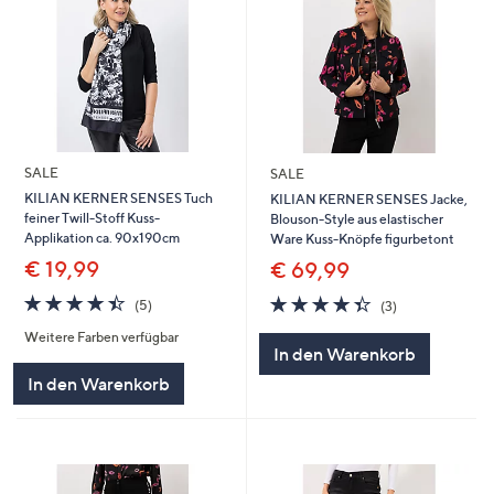
SALE
SALE
KILIAN KERNER SENSES Tuch
KILIAN KERNER SENSES Jacke,
feiner Twill-Stoff Kuss-
Blouson-Style aus elastischer
Applikation ca. 90x190cm
Ware Kuss-Knöpfe figurbetont
€ 19,99
€ 69,99
4.4
5
4.3
3
(5)
(3)
von
Bewertungen
von
Bewertungen
Weitere Farben verfügbar
5
5
In den Warenkorb
In den Warenkorb