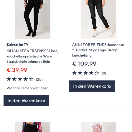
Zuletzt im TV
ANNI FOR FRIENDS Jeanshose
5-Pocket-Style Logo-Badge
KILIAN KERNER SENSES Hose,
knöchellang
knöchellang elastische Ware
Strassknöpfe schmales Bein
€ 109,99
€ 39,99
4.2
9
(9)
von
Bewertungen
4.3
25
(25)
5
von
Bewertungen
In den Warenkorb
Weitere Farben verfügbar
5
In den Warenkorb