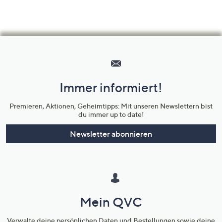
Hilfeseiten,
Service
und
Immer informiert!
Unternehmensinformationen
Premieren, Aktionen, Geheimtipps: Mit unseren Newslettern bist
du immer up to date!
Newsletter abonnieren
Mein QVC
Verwalte deine persönlichen Daten und Bestellungen sowie deine