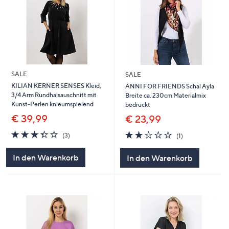
SALE
SALE
KILIAN KERNER SENSES Kleid,
ANNI FOR FRIENDS Schal Ayla
3/4 Arm Rundhalsauschnitt mit
Breite ca. 230cm Materialmix
Kunst-Perlen knieumspielend
bedruckt
€ 39,99
€ 23,99
3.3
3
2.0
1
(3)
(1)
von
Bewertungen
von
Bewertungen
5
5
In den Warenkorb
In den Warenkorb