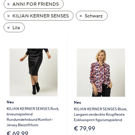
ANNI FOR FRIENDS
oder
wischen
KILIAN KERNER SENSES
Schwarz
Sie
auf
Lila
Touch-
Geräten
nach
links
bzw.
rechts,
um
diese
anzuzeigen.
Neu
Neu
KILIAN KERNER SENSES Rock,
KILIAN KERNER SENSES Bluse,
knieumspielend
Langarm verdeckte Knopfleiste
Rundumdehnbund Komfort-
Exklusivprint figurumspielend
Jersey Bleistiftform
€ 79,99
€ 69,99