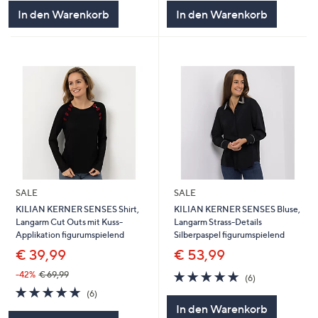
5
5
In den Warenkorb
In den Warenkorb
SALE
SALE
KILIAN KERNER SENSES Shirt,
KILIAN KERNER SENSES Bluse,
Langarm Cut Outs mit Kuss-
Langarm Strass-Details
Applikation figurumspielend
Silberpaspel figurumspielend
€ 39,99
€ 53,99
5.0
6
-42%
€ 69,99
(6)
von
Bewertungen
5.0
6
(6)
5
von
Bewertungen
In den Warenkorb
5