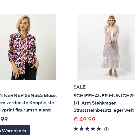
e
f
ouch-
eräten
ach
nks
zw.
chts,
m
ese
zuzeigen.
SALE
N KERNER SENSES Bluse,
SCHIFFHAUER MUNICH® 
rm verdeckte Knopfleiste
1/1-Arm Stehkragen
ivprint figurumspielend
Strasssteinbesatz leger weit
,99
€ 49,99
5.0
1
(1)
n Warenkorb