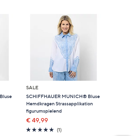
SALE
Bluse
SCHIFFHAUER MUNICH® Bluse
Hemdkragen Strassapplikation
figurumspielend
€ 49,99
5.0
1
(1)