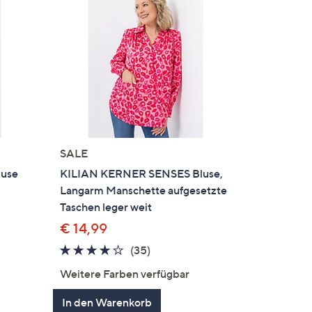
SALE
use
KILIAN KERNER SENSES Bluse,
Langarm Manschette aufgesetzte
Taschen leger weit
€ 14,99
3.9
35
(35)
en
von
Bewertungen
Weitere Farben verfügbar
5
In den Warenkorb