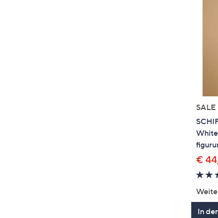
SALE
SCHI
White
figur
€ 44
Weite
In de