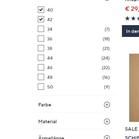
€ 29
40
42
34
(7)
In de
36
(18)
38
(21)
44
(24)
46
(22)
48
(16)
50
(9)
Farbe
Material
SALE
SCHI
Ärmellänge