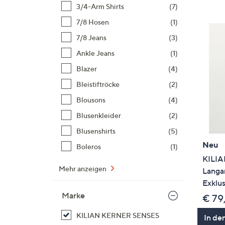
Si
3/4-Arm Shirts
(7)
au
7/8 Hosen
(1)
T
7/8 Jeans
(3)
G
n
Ankle Jeans
(1)
li
Blazer
(4)
b
Bleistiftröcke
(2)
re
Blousons
(4)
u
di
Blusenkleider
(2)
an
Blusenshirts
(5)
Neu
Boleros
(1)
KILIA
Mehr anzeigen
Langa
Exklus
Marke
€ 79
KILIAN KERNER SENSES
In de