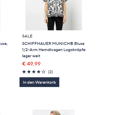
SALE
use,
SCHIFFHAUER MUNICH® Bluse
1/2-Arm Hemdkragen Logoknöpfe
leger weit
€ 49,99
4.0
2
(2)
von
Bewertungen
In den Warenkorb
en
5