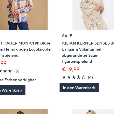
SALE
FFHAUER MUNICH® Bluse
KILIAN KERNER SENSES Bl
rm Hemdkragen Logoknöpfe
Langarm Volantärmel
umspielend
abgerundeter Saum
figurumspielend
,99
€ 19,99
4.4
5
(5)
von
Bewertungen
4.2
4
(4)
re Farben verfügbar
5
von
Bewertung
In den Warenkorb
5
n Warenkorb