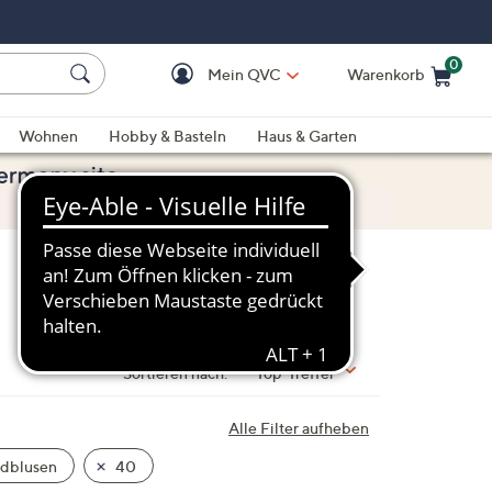
0
Mein QVC
Warenkorb
Einkaufswagen ist le
Wohnen
Hobby & Basteln
Haus & Garten
Sortieren nach:
Top-Treffer
Alle Filter aufheben
dblusen
40