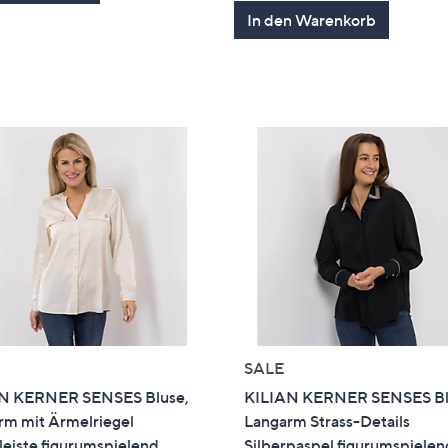
von
Bewertung
In den Warenkorb
5
SALE
N KERNER SENSES Bluse,
KILIAN KERNER SENSES Bl
rm mit Ärmelriegel
Langarm Strass-Details
eiste figurumspielend
Silberpaspel figurumspielen