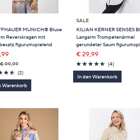
SALE
FFHAUER MUNICH® Bluse
KILIAN KERNER SENSES Bl
rm Reverskragen mit
Langarm Trompetenärmel
besatz figurumspielend
gerundeter Saum figurumsp
,99
€ 29,99
4.5
4
€ 99,99
(4)
von
Bewertung
4.5
2
(2)
In den Warenkorb
5
von
Bewertungen
n Warenkorb
5