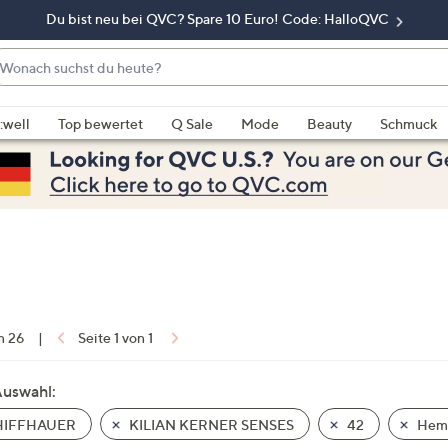
Du bist neu bei QVC? Spare 10 Euro! Code: HalloQVC
onach
chst
enn
u
rschläge
:well
Top bewertet
Q Sale
Mode
Beauty
Schmuck
eute?
rfügbar
nd,
erwenden
e
e
eiltasten
ach
ben
nd
on 26
|
Seite 1 von 1
ach
nten
Auswahl:
der
IFFHAUER
KILIAN KERNER SENSES
42
Hem
ischen