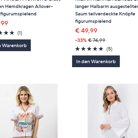
n Hemdkragen Allover-
langer Halbarm ausgestellte
 figurumspielend
Saum teilverdeckte Knöpfe
figurumspielend
,99
€ 49,99
5.0
1
(1)
von
Bewertungen
-33%
€ 74,99
n Warenkorb
5
4.8
5
(5)
von
Bewertung
In den Warenkorb
5