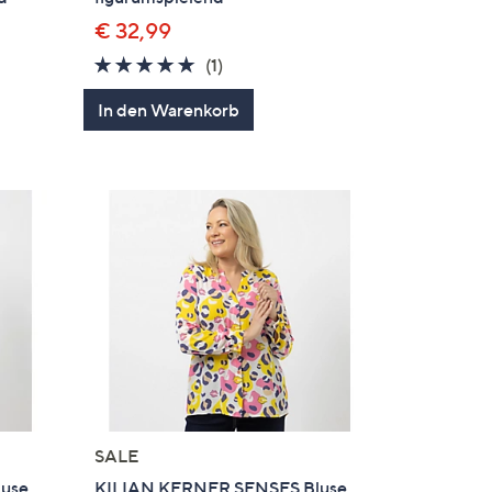
€ 32,99
5.0
1
(1)
en
von
Bewertungen
In den Warenkorb
5
SALE
use,
KILIAN KERNER SENSES Bluse,