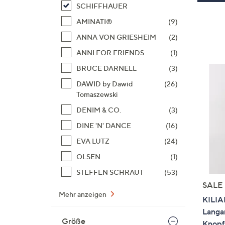
SCHIFFHAUER
AMINATI®
(9)
ANNA VON GRIESHEIM
(2)
ANNI FOR FRIENDS
(1)
BRUCE DARNELL
(3)
DAWID by Dawid
(26)
Tomaszewski
DENIM & CO.
(3)
DINE 'N' DANCE
(16)
EVA LUTZ
(24)
OLSEN
(1)
STEFFEN SCHRAUT
(53)
SALE
Mehr anzeigen
KILIA
Langa
Größe
Knopfl