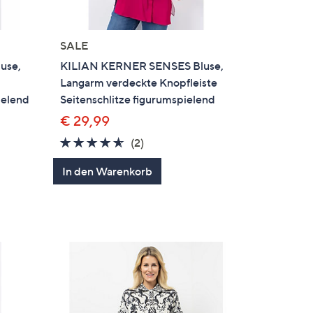
SALE
use,
KILIAN KERNER SENSES Bluse,
Langarm verdeckte Knopfleiste
ielend
Seitenschlitze figurumspielend
€ 29,99
4.5
2
(2)
en
von
Bewertungen
In den Warenkorb
5