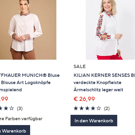
SALE
FFHAUER MUNICH® Bluse
KILIAN KERNER SENSES Bl
 Blouse Art Logoknöpfe
verdeckte Knopfleiste
umspielend
Ärmelschlitz leger weit
,99
€ 26,99
4.0
3
4.0
2
(3)
(2)
von
Bewertungen
von
Bewertung
re Farben verfügbar
In den Warenkorb
5
5
n Warenkorb