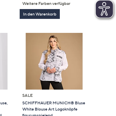
en
von
Bewertungen
Weitere Farben verfügbar
5
In den Warenkorb
SALE
use,
SCHIFFHAUER MUNICH® Bluse
White Blouse Art Logoknöpfe
d
figurumspielend