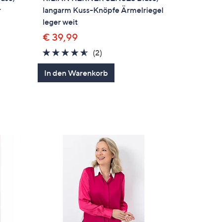
r
langarm Kuss-Knöpfe Ärmelriegel
leger weit
€ 39,99
4.5
2
(2)
von
Bewertungen
In den Warenkorb
5
en