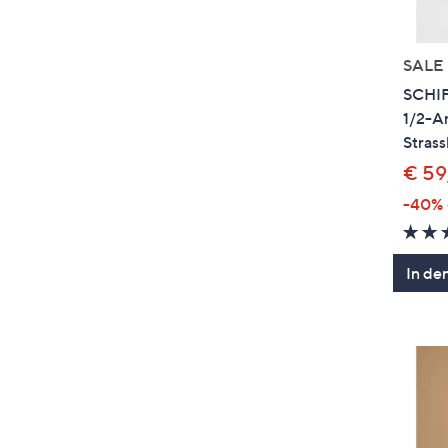
SALE
SCHI
1/2-A
Strass
€ 59
-40%
In de