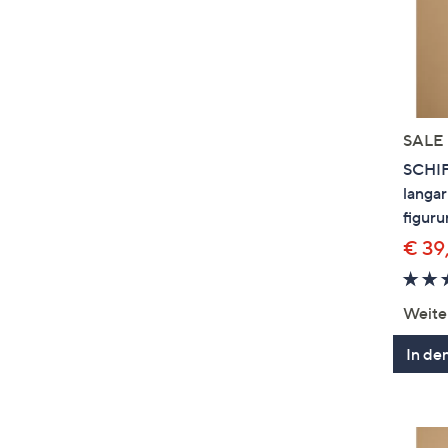
SALE
SCHI
langa
figur
€ 39
Weite
In de