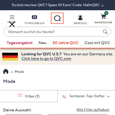
Du bist neu bei QVC? Spare 10 Euro! Code: HalloQVC
Zum
Hauptinhalt
springen
0
MENÜ
WARENKORB
TV-RÜCKBLICK
MEIN QVC
Wonach
suchst
Wenn
du
Tagesangebot
Neu
30 Jahre QVC
Cool mit QVC
Vorschläge
heute?
verfügbar
sind,
verwenden
Sie
Mode
die
Mode
Pfeiltasten
nach
oben
Sortieren:
Top-Treffer
Filter
(7)
und
nach
Deine Auswahl:
Alle Filter aufheben
unten