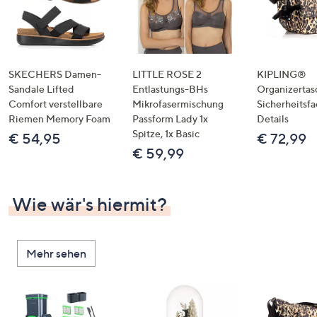
SKECHERS Damen-
LITTLE ROSE 2
KIPLING®
Sandale Lifted
Entlastungs-BHs
Organizertas
Comfort verstellbare
Mikrofasermischung
Sicherheitsf
Riemen Memory Foam
Passform Lady 1x
Details
Spitze, 1x Basic
€ 54,95
€ 72,99
€ 59,99
Wie wär's hiermit?
Mehr sehen