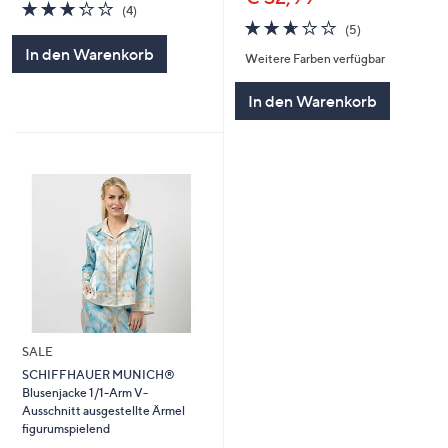
3.2
4
(4)
von
Bewertungen
2.6
5
(5)
5
von
Bewertungen
In den Warenkorb
Weitere Farben verfügbar
5
In den Warenkorb
SALE
SCHIFFHAUER MUNICH®
Blusenjacke 1/1-Arm V-
Ausschnitt ausgestellte Ärmel
figurumspielend