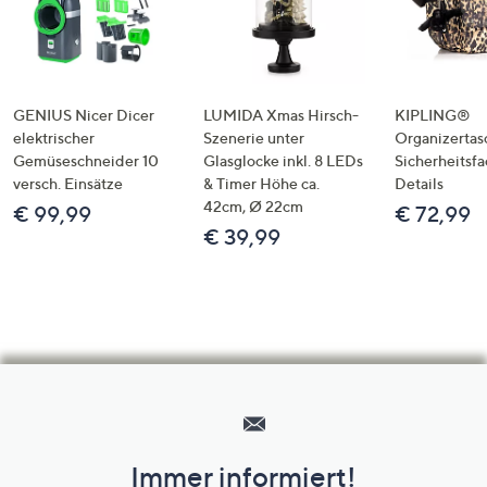
GENIUS Nicer Dicer
LUMIDA Xmas Hirsch-
KIPLING®
elektrischer
Szenerie unter
Organizertas
Gemüseschneider 10
Glasglocke inkl. 8 LEDs
Sicherheitsf
versch. Einsätze
& Timer Höhe ca.
Details
42cm, Ø 22cm
€ 99,99
€ 72,99
€ 39,99
Hilfeseiten,
Service
und
Immer informiert!
Unternehmensinformationen