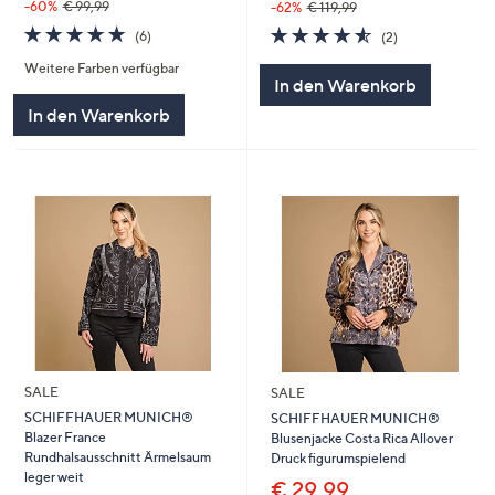
-60%
€ 99,99
-62%
€ 119,99
5.0
6
4.5
2
(6)
(2)
von
Bewertungen
von
Bewertungen
Weitere Farben verfügbar
5
5
In den Warenkorb
In den Warenkorb
SALE
SALE
SCHIFFHAUER MUNICH®
SCHIFFHAUER MUNICH®
Blazer France
Blusenjacke Costa Rica Allover
Rundhalsausschnitt Ärmelsaum
Druck figurumspielend
leger weit
€ 29,99