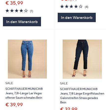
€ 35,99
3.8
4
(4)
4.0
1
von
Bewertungen
(1)
von
Bewertungen
5
In den Warenkorb
5
In den Warenkorb
SALE
SALE
SCHIFFHAUER MUNICH®
SCHIFFHAUER MUNICH®
Jeans, 7/8-Länge Las Vegas
Jeans, 7/8 Länge Eingriffstaschen
offener Saum schmales Bein
Galonstreifen Strass gerades
Bein
€ 39,99
€ 32,99