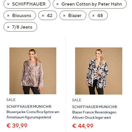
SCHIFFHAUER
Green Cotton by Peter Hahn
oder
wischen
Blousons
42
Blazer
48
Sie
auf
7/8 Jeans
Touch-
Geräten
nach
links
bzw.
rechts,
um
diese
anzuzeigen.
SALE
SALE
SCHIFFHAUER MUNICH®
SCHIFFHAUER MUNICH®
Blusenjacke Costa Rica Spitze am
Blazer France Reverskragen
Ärmelsaum figurumspielend
Allover-Druck leger weit
€ 39,99
€ 44,99