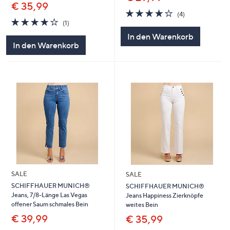
€ 35,99
3.8
4
(4)
4.0
1
von
Bewertungen
(1)
von
Bewertungen
5
In den Warenkorb
5
In den Warenkorb
SALE
SALE
SCHIFFHAUER MUNICH®
SCHIFFHAUER MUNICH®
Jeans, 7/8-Länge Las Vegas
Jeans Happiness Zierknöpfe
offener Saum schmales Bein
weites Bein
€ 39,99
€ 35,99