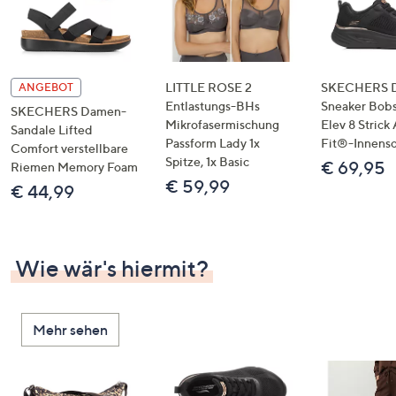
LITTLE ROSE 2
SKECHERS 
ANGEBOT
Entlastungs-BHs
Sneaker Bobs
SKECHERS Damen-
Mikrofasermischung
Elev 8 Strick
Sandale Lifted
Passform Lady 1x
Fit®-Innens
Comfort verstellbare
Spitze, 1x Basic
€ 69,95
Riemen Memory Foam
€ 59,99
€ 44,99
Wie wär's hiermit?
Mehr sehen