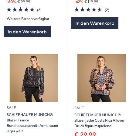
-62%
€ 119,99
-60%
€ 99,99
4.5
2
5.0
6
(2)
(6)
von
Bewertungen
von
Bewertungen
Weitere Farben verfügbar
5
5
In den Warenkorb
In den Warenkorb
SALE
SALE
SCHIFFHAUER MUNICH®
SCHIFFHAUER MUNICH®
Blazer France
Blusenjacke Costa Rica Allover
Rundhalsausschnitt Ärmelsaum
Druck figurumspielend
leger weit
€ 29,99