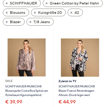
SCHIFFHAUER
Green Cotton by Peter Hahn
oder
wischen
Blousons
Kurzgröße 20
42
Sie
auf
Blazer
7/8 Jeans
Touch-
Geräten
nach
links
bzw.
rechts,
um
diese
anzuzeigen.
SALE
Zuletzt im TV
SCHIFFHAUER MUNICH®
SCHIFFHAUER MUNICH®
Blazer France Reverskragen
Blusenjacke Costa Rica Spitze am
Allover-Druck leger weit
Ärmelsaum figurumspielend
€ 44,99
€ 39,99