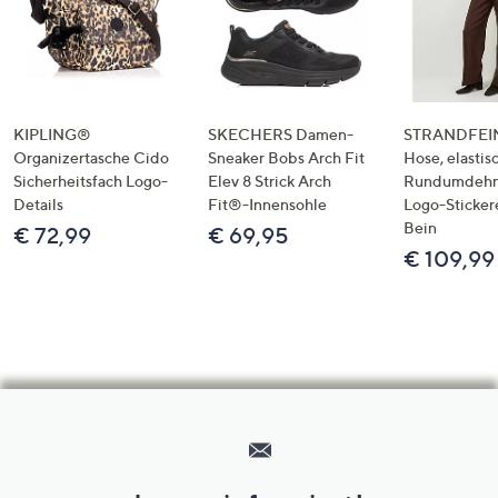
KIPLING®
SKECHERS Damen-
STRANDFEIN
Organizertasche Cido
Sneaker Bobs Arch Fit
Hose, elastis
Sicherheitsfach Logo-
Elev 8 Strick Arch
Rundumdeh
Details
Fit®-Innensohle
Logo-Sticker
Bein
€ 72,99
€ 69,95
€ 109,99
Hilfeseiten,
Service
und