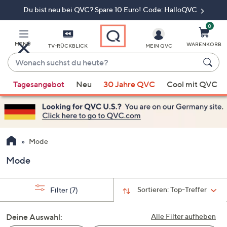
Du bist neu bei QVC? Spare 10 Euro! Code: HalloQVC
Zum
Hauptinhalt
springen
0
MENÜ
WARENKORB
TV-RÜCKBLICK
MEIN QVC
Wonach
suchst
Wenn
du
Tagesangebot
Neu
30 Jahre QVC
Cool mit QVC
Vorschläge
heute?
verfügbar
sind,
verwenden
Sie
Mode
die
Mode
Pfeiltasten
nach
oben
Sortieren:
Top-Treffer
Filter
(7)
und
nach
Deine Auswahl:
Alle Filter aufheben
unten