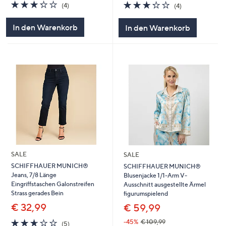
3.2
4
3.2
4
(4)
(4)
von
Bewertungen
von
Bewertungen
5
5
In den Warenkorb
In den Warenkorb
SALE
SALE
SCHIFFHAUER MUNICH®
SCHIFFHAUER MUNICH®
Jeans, 7/8 Länge
Blusenjacke 1/1-Arm V-
Eingriffstaschen Galonstreifen
Ausschnitt ausgestellte Ärmel
Strass gerades Bein
figurumspielend
€ 32,99
€ 59,99
2.6
5
-45%
€ 109,99
(5)