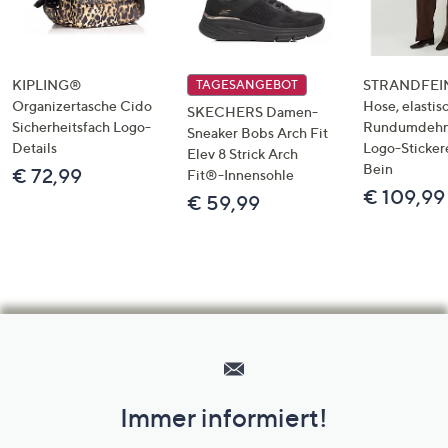
KIPLING®
STRANDFEIN
TAGESANGEBOT
Organizertasche Cido
Hose, elastis
SKECHERS Damen-
Sicherheitsfach Logo-
Rundumdeh
Sneaker Bobs Arch Fit
Details
Logo-Sticker
Elev 8 Strick Arch
Bein
€ 72,99
Fit®-Innensohle
€ 109,99
€ 59,99
Hilfeseiten,
Service
und
Immer informiert!
Unternehmensinformationen