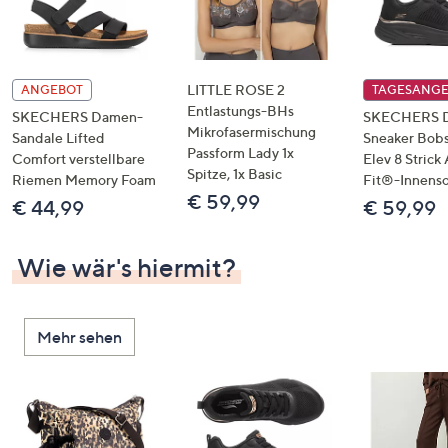
LITTLE ROSE 2
ANGEBOT
TAGESANG
Entlastungs-BHs
SKECHERS Damen-
SKECHERS 
Mikrofasermischung
Sandale Lifted
Sneaker Bobs
Passform Lady 1x
Comfort verstellbare
Elev 8 Strick
Spitze, 1x Basic
Riemen Memory Foam
Fit®-Innens
€ 59,99
€ 44,99
€ 59,99
Wie wär's hiermit?
Mehr sehen