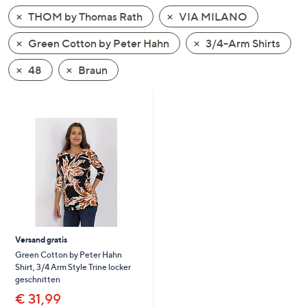
unten
THOM by Thomas Rath
VIA MILANO
oder
wischen
Green Cotton by Peter Hahn
3/4-Arm Shirts
Sie
48
Braun
auf
Touch-
Geräten
nach
links
bzw.
rechts,
um
diese
anzuzeigen.
Versand gratis
Green Cotton by Peter Hahn
Shirt, 3/4 Arm Style Trine locker
geschnitten
€ 31,99