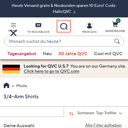
Heute Versand gratis & Neukunden sparen 10 Euro! Code:
Zum
Hauptinhalt
HalloQVC
springen
0
MENÜ
WARENKORB
TV-RÜCKBLICK
MEIN QVC
Wonach
suchst
Wenn
du
Tagesangebot
Neu
30 Jahre QVC
Cool mit QVC
Vorschläge
heute?
verfügbar
sind,
verwenden
Sie
Mode
die
3/4-Arm Shirts
Pfeiltasten
nach
oben
Sortieren:
Top-Treffer
und
Deine Auswahl:
nach
Alle Filter aufheben