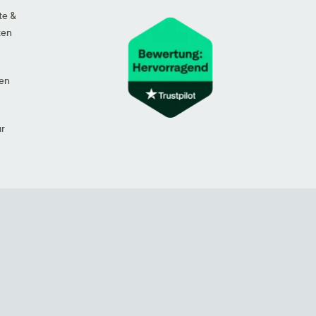
te &
ten
en
ur