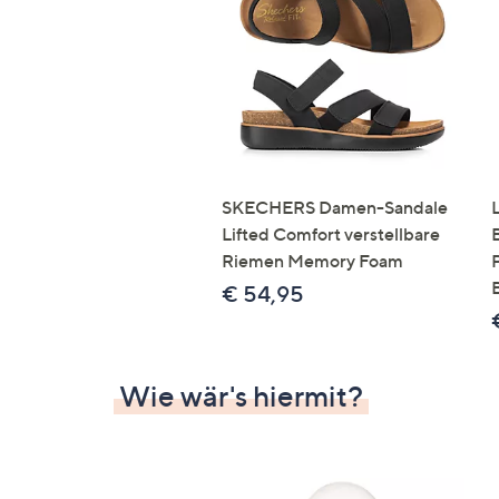
Si
au
T
G
n
li
b
re
SKECHERS Damen-Sandale
u
Lifted Comfort verstellbare
di
Riemen Memory Foam
an
€ 54,95
Wie wär's hiermit?