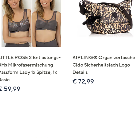
e
f
ouch-
eräten
ach
nks
zw.
chts,
LITTLE ROSE 2 Entlastungs-
KIPLING® Organizertasche
m
BHs Mikrofasermischung
Cido Sicherheitsfach Logo-
ese
Passform Lady 1x Spitze, 1x
Details
zuzeigen.
Basic
€ 72,99
€ 59,99