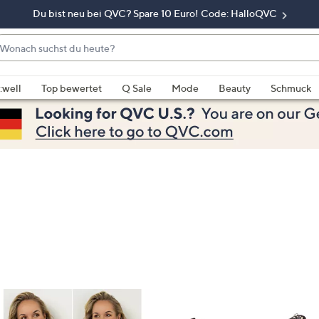
Du bist neu bei QVC? Spare 10 Euro! Code: HalloQVC
onach
chst
enn
u
rschläge
:well
Top bewertet
Q Sale
Mode
Beauty
Schmuck
eute?
rfügbar
nd,
erwenden
e
e
eiltasten
ach
ben
nd
ach
nten
der
ischen