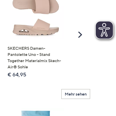
Scroll
Right
SKECHERS Damen-
JERYMOOD HOMEWEA
Pantolette Uno - Stand
Tops Mikrofaser Seitensc
Together Materialmix Skech-
leger weit
Air® Sohle
€ 24,99
€ 64,95
Mehr sehen