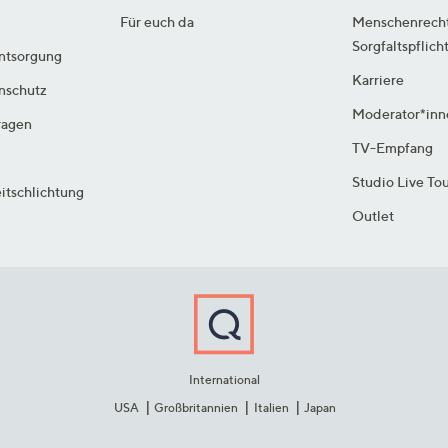
Für euch da
Menschenrech
Sorgfaltspflich
ntsorgung
Karriere
enschutz
Moderator*inn
ragen
TV-Empfang
Studio Live To
itschlichtung
Outlet
International
USA
Großbritannien
Italien
Japan