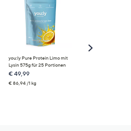
Scroll
Right
you:ly Pure Protein Limo mit
STRANDFEIN Punto-Ho
Lysin 575g für 25 Portionen
elastisch Rundumdehnb
Logo-Stickerei weites B
€ 49,99
€ 109,99
€ 86,94 /1 kg