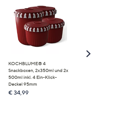
Scroll
Right
KOCHBLUME® 4
you:ly Pure Protein Limo
Snackboxen, 2x350ml und 2x
Lysin 575g für 25 Portio
500ml inkl. 4 Ein-Klick-
€ 49,99
Deckel 95mm
€ 86,94 /1 kg
€ 34,99