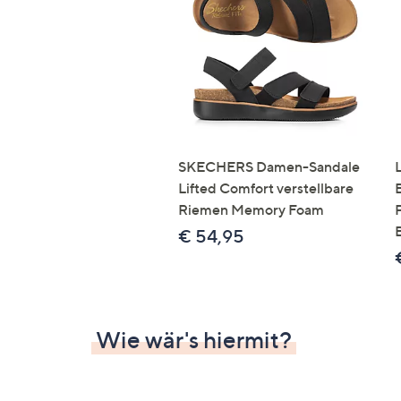
Si
au
T
G
n
li
b
re
SKECHERS Damen-Sandale
u
Lifted Comfort verstellbare
di
Riemen Memory Foam
an
€ 54,95
Wie wär's hiermit?