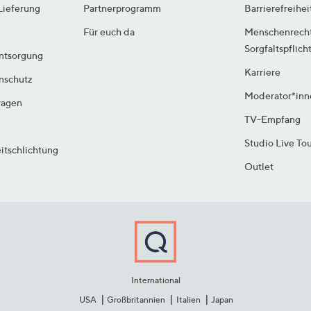
Lieferung
Partnerprogramm
Barrierefreihei
Für euch da
Menschenrech
Sorgfaltspflich
ntsorgung
Karriere
enschutz
Moderator*inn
ragen
TV-Empfang
Studio Live To
itschlichtung
Outlet
International
USA
Großbritannien
Italien
Japan