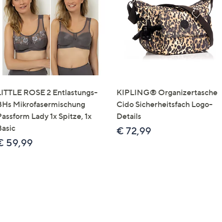
e
f
ouch-
eräten
ach
nks
zw.
chts,
LITTLE ROSE 2 Entlastungs-
KIPLING® Organizertasche
m
BHs Mikrofasermischung
Cido Sicherheitsfach Logo-
ese
Passform Lady 1x Spitze, 1x
Details
zuzeigen.
Basic
€ 72,99
€ 59,99