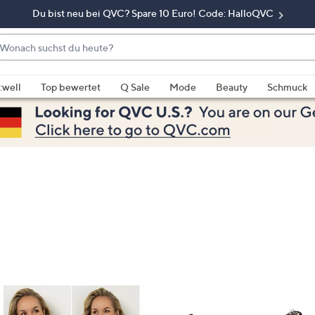
Du bist neu bei QVC? Spare 10 Euro! Code: HalloQVC
onach
chst
enn
u
rschläge
:well
Top bewertet
Q Sale
Mode
Beauty
Schmuck
eute?
rfügbar
nd,
erwenden
e
e
eiltasten
ach
ben
nd
ach
nten
der
ischen