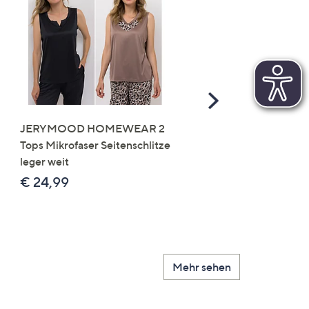
Scroll
Right
JERYMOOD HOMEWEAR 2
LITTLE ROSE 5 Maxislip
Tops Mikrofaser Seitenschlitze
Mikrofaser 3x Stickereide
leger weit
2x uni
€ 24,99
€ 49,99
Mehr sehen