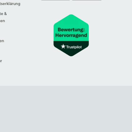
tserklärung
te &
ten
en
ur