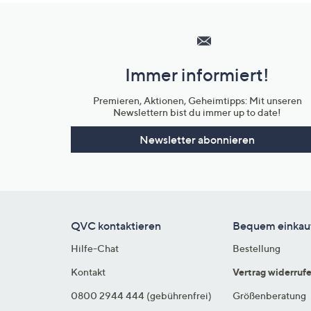
Hilfeseiten,
Service
und
Immer informiert!
Unternehmensinformationen
Premieren, Aktionen, Geheimtipps: Mit unseren
Newslettern bist du immer up to date!
Newsletter abonnieren
QVC kontaktieren
Bequem einkau
Hilfe-Chat
Bestellung
Kontakt
Vertrag widerruf
0800 2944 444 (gebührenfrei)
Größenberatung