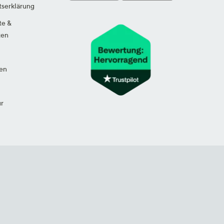
tserklärung
te &
ten
en
ur