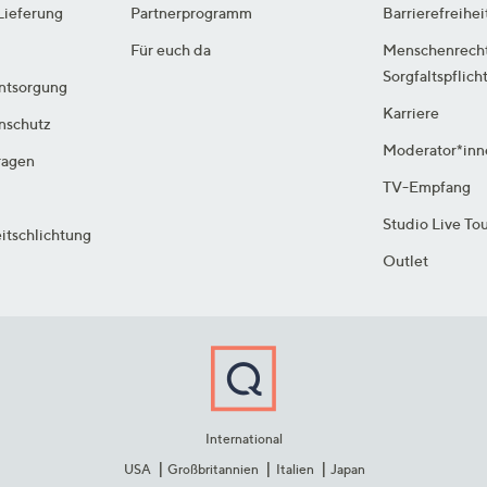
Lieferung
Partnerprogramm
Barrierefreihei
Für euch da
Menschenrech
Sorgfaltspflich
ntsorgung
Karriere
enschutz
Moderator*inn
ragen
TV-Empfang
Studio Live To
itschlichtung
Outlet
International
USA
Großbritannien
Italien
Japan