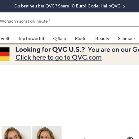
Du bist neu bei QVC? Spare 10 Euro! Code: HalloQVC
onach
chst
enn
u
rschläge
:well
Top bewertet
Q Sale
Mode
Beauty
Schmuck
eute?
rfügbar
nd,
erwenden
e
e
eiltasten
ach
ben
nd
ach
nten
der
ischen