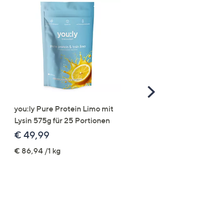
Scroll
Right
you:ly Pure Protein Limo mit
STRANDFEIN Punto-Ho
Lysin 575g für 25 Portionen
elastisch Rundumdehnb
Logo-Stickerei weites B
€ 49,99
€ 109,99
€ 86,94 /1 kg