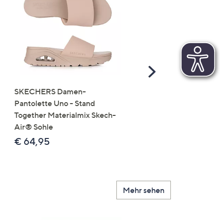
Scroll
Right
SKECHERS Damen-
JERYMOOD HOMEWEA
Pantolette Uno - Stand
Tops Mikrofaser Seitensc
Together Materialmix Skech-
leger weit
Air® Sohle
€ 24,99
€ 64,95
Mehr sehen