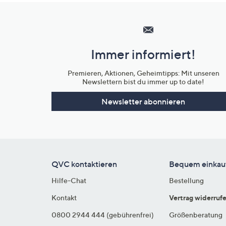
Hilfeseiten,
Service
und
Immer informiert!
Unternehmensinformationen
Premieren, Aktionen, Geheimtipps: Mit unseren
Newslettern bist du immer up to date!
Newsletter abonnieren
QVC kontaktieren
Bequem einkau
Hilfe-Chat
Bestellung
Kontakt
Vertrag widerruf
0800 2944 444 (gebührenfrei)
Größenberatung