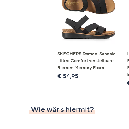
Si
au
T
G
n
li
b
re
SKECHERS Damen-Sandale
u
Lifted Comfort verstellbare
di
Riemen Memory Foam
an
€ 54,95
Wie wär's hiermit?