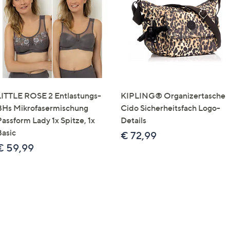
e
f
ouch-
eräten
ach
nks
zw.
chts,
LITTLE ROSE 2 Entlastungs-
KIPLING® Organizertasche
m
BHs Mikrofasermischung
Cido Sicherheitsfach Logo-
ese
Passform Lady 1x Spitze, 1x
Details
zuzeigen.
Basic
€ 72,99
€ 59,99